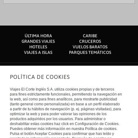
ÚLTIMA HORA
CARIBE
GRANDES VIAJES
CRUCEROS
HOTELES
VUELOS BARATOS
VIAJES A ISLAS
PARQUES TEMÁTICOS
POLÍTICA DE COOKIES
Sobre nosotros
Quiénes somos
Viajes El Corte Inglés S.A. utiliza cookies propias y de terceros
Financiación
Enlaces de interés
para fines estrictamente funcionales, permitiendo la navegación en
Sostenibilidad
la web, así como para fines analíticos, para mostrarte publicidad
Turismo accesible
(tanto general como personalizada) en base a un perfil elaborado
Guías de viaje
Tarjeta El Corte Inglés
a partir de tu hábitos de navegación (p. ej. páginas visitadas), para
Catálogos
Trabaja con nosotros
Internacional
optimizar la web y para poder valorar las opiniones de los
Auto check-in
El Corte Inglés
productos adquiridos por los usuarios. Para administrar o
Condiciones Generales
Canal Ético
deshabilitar estas cookies haz click en Configuración de Cookies.
Política de privacidad
España
Política de cookies
Puedes obtener más información en nuestra Política de cookies.
Accesibilidad
Pulsa el botón Aceptar Cookies para confirmar que has leído y