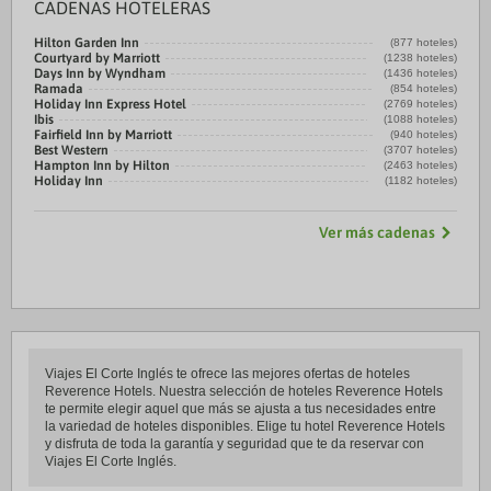
CADENAS HOTELERAS
Hilton Garden Inn
(877 hoteles)
Courtyard by Marriott
(1238 hoteles)
Days Inn by Wyndham
(1436 hoteles)
Ramada
(854 hoteles)
Holiday Inn Express Hotel
(2769 hoteles)
Ibis
(1088 hoteles)
Fairfield Inn by Marriott
(940 hoteles)
Best Western
(3707 hoteles)
Hampton Inn by Hilton
(2463 hoteles)
Holiday Inn
(1182 hoteles)
Ver más cadenas
Viajes El Corte Inglés te ofrece las mejores ofertas de hoteles
Reverence Hotels. Nuestra selección de hoteles Reverence Hotels
te permite elegir aquel que más se ajusta a tus necesidades entre
la variedad de hoteles disponibles. Elige tu hotel Reverence Hotels
y disfruta de toda la garantía y seguridad que te da reservar con
Viajes El Corte Inglés.