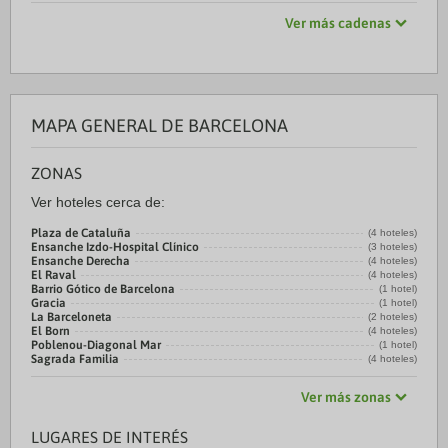
Ver más cadenas
MAPA GENERAL DE BARCELONA
ZONAS
Ver hoteles cerca de:
Plaza de Cataluña
(4 hoteles)
Ensanche Izdo-Hospital Clínico
(3 hoteles)
Ensanche Derecha
(4 hoteles)
El Raval
(4 hoteles)
Barrio Gótico de Barcelona
(1 hotel)
Gracia
(1 hotel)
La Barceloneta
(2 hoteles)
El Born
(4 hoteles)
Poblenou-Diagonal Mar
(1 hotel)
Sagrada Familia
(4 hoteles)
Ver más zonas
LUGARES DE INTERÉS