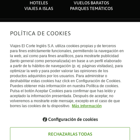
HOTELES
VUELOS BARATOS
VIAJES A ISLAS
PARQUES TEMÁTICOS
POLÍTICA DE COOKIES
Sobre nosotros
Quiénes somos
Viajes El Corte Inglés S.A. utiliza cookies propias y de terceros
Financiación
Enlaces de interés
para fines estrictamente funcionales, permitiendo la navegación en
Sostenibilidad
la web, así como para fines analíticos, para mostrarte publicidad
Turismo accesible
(tanto general como personalizada) en base a un perfil elaborado
Guías de viaje
Tarjeta El Corte Inglés
a partir de tu hábitos de navegación (p. ej. páginas visitadas), para
Catálogos
Trabaja con nosotros
Internacional
optimizar la web y para poder valorar las opiniones de los
Auto check-in
El Corte Inglés
productos adquiridos por los usuarios. Para administrar o
Condiciones Generales
Canal Ético
deshabilitar estas cookies haz click en Configuración de Cookies.
Política de privacidad
España
Política de cookies
Puedes obtener más información en nuestra Política de cookies.
Accesibilidad
Pulsa el botón Aceptar Cookies para confirmar que has leído y
Empresas/ Grupos
aceptado la información presentada. Después de aceptar, no
Visita nuestro blog
volveremos a mostrarte este mensaje, excepto en el caso de que
borres las cookies de tu dispositivo.
Más información
Blog de Viajes el Corte inglés
Configuración de cookies
RECHAZARLAS TODAS