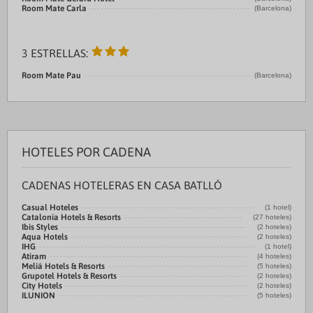
Room Mate Carla
(Barcelona)
3 ESTRELLAS:
Room Mate Pau
(Barcelona)
HOTELES POR CADENA
CADENAS HOTELERAS EN CASA BATLLÓ
Casual Hoteles
(1 hotel)
Catalonia Hotels & Resorts
(27 hoteles)
Ibis Styles
(2 hoteles)
Aqua Hotels
(2 hoteles)
IHG
(1 hotel)
Atiram
(4 hoteles)
Meliá Hotels & Resorts
(5 hoteles)
Grupotel Hotels & Resorts
(2 hoteles)
City Hotels
(2 hoteles)
ILUNION
(5 hoteles)