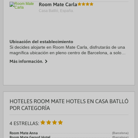
Room Mate Carla
Casa Batlló, España.
Ubicación del establecimiento
Si decides alojarte en Room Mate Carla, disfrutarás de una
magnífica ubicación en pleno centro de Barcelona, a solo
diez minutos a pie de Casa Milà y Paseo de Gracia.
Más información.
Además, este hotel se encuentra a 1,2 ...
HOTELES ROOM MATE HOTELS EN CASA BATLLÓ
POR CATEGORÍA
4 ESTRELLAS:
Room Mate Anna
(Barcelona)
Room Mate Gerard Hotel
(Barcelona)