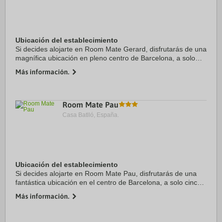
Ubicación del establecimiento
Si decides alojarte en Room Mate Gerard, disfrutarás de una
magnífica ubicación en pleno centro de Barcelona, a solo
diez minutos a pie de Plaza de Catalunya y Arco de Triunfo.
Más información.
Además, este hotel ...
Room Mate Pau
Casa Batlló, España.
Ubicación del establecimiento
Si decides alojarte en Room Mate Pau, disfrutarás de una
fantástica ubicación en el centro de Barcelona, a solo cinco
minutos a pie de La Rambla y Plaza de Catalunya. Además,
Más información.
este hotel boutique se ...