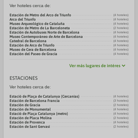
Ver hoteles cerca de:
Estación de Metro del Arco de Triunfo
(4 hoteles)
Arco del Triunfo
(4 hoteles)
Museo Arqueológico de Cataluña
(4 hoteles)
Estación de Metro de La Barceloneta
(2 hoteles)
Estación de Autobuses Norte de Barcelona
(4 hoteles)
Museo Contemporáneo de Arte de Barcelona
(4 hoteles)
Catedral de Barcelona
(4 hoteles)
Estación de Arco de Triunfo
(4 hoteles)
Museo de Cera de Barcelona
(4 hoteles)
Estación del Paseo de Gracia
(4 hoteles)
Ver más lugares de intéres
ESTACIONES
Ver hoteles cerca de:
Estació de Plaça de Catalunya (Cercanias)
(4 hoteles)
Estación de Barcelona Francia
(3 hoteles)
Estación de Gracia
(2 hoteles)
Estación de Monumental
(4 hoteles)
Estació de Plaça Catalunya (metro)
(4 hoteles)
Estación de Placa Molina
(2 hoteles)
Estación de Provenca
(4 hoteles)
Estación de Sant Gervasi
(2 hoteles)