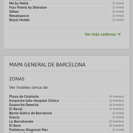
Me by Meliá
(1 hotel)
Four Points by Sheraton
(1 hotel)
Silken
(1 hotel)
Renaissance
(1 hotel)
Royal Hotels
(1 hotel)
Ver más cadenas
MAPA GENERAL DE BARCELONA
ZONAS
Ver hoteles cerca de:
Plaza de Cataluña
(4 hoteles)
Ensanche Izdo-Hospital Clínico
(3 hoteles)
Ensanche Derecha
(4 hoteles)
El Raval
(4 hoteles)
Barrio Gótico de Barcelona
(1 hotel)
Gracia
(1 hotel)
La Barceloneta
(2 hoteles)
El Born
(4 hoteles)
Poblenou-Diagonal Mar
(1 hotel)