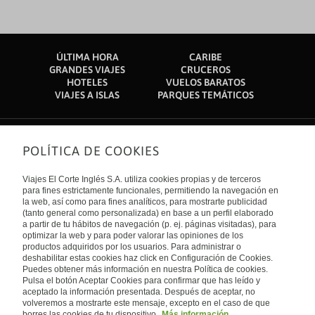
ÚLTIMA HORA
CARIBE
GRANDES VIAJES
CRUCEROS
HOTELES
VUELOS BARATOS
VIAJES A ISLAS
PARQUES TEMÁTICOS
POLÍTICA DE COOKIES
Sobre nosotros
Quiénes somos
Viajes El Corte Inglés S.A. utiliza cookies propias y de terceros
Financiación
Enlaces de interés
para fines estrictamente funcionales, permitiendo la navegación en
Sostenibilidad
la web, así como para fines analíticos, para mostrarte publicidad
Turismo accesible
(tanto general como personalizada) en base a un perfil elaborado
Guías de viaje
Tarjeta El Corte Inglés
a partir de tu hábitos de navegación (p. ej. páginas visitadas), para
Catálogos
Trabaja con nosotros
Internacional
optimizar la web y para poder valorar las opiniones de los
Auto check-in
El Corte Inglés
productos adquiridos por los usuarios. Para administrar o
Condiciones Generales
Canal Ético
deshabilitar estas cookies haz click en Configuración de Cookies.
Política de privacidad
España
Política de cookies
Puedes obtener más información en nuestra Política de cookies.
Accesibilidad
Pulsa el botón Aceptar Cookies para confirmar que has leído y
Empresas/ Grupos
aceptado la información presentada. Después de aceptar, no
Visita nuestro blog
volveremos a mostrarte este mensaje, excepto en el caso de que
borres las cookies de tu dispositivo.
Más información