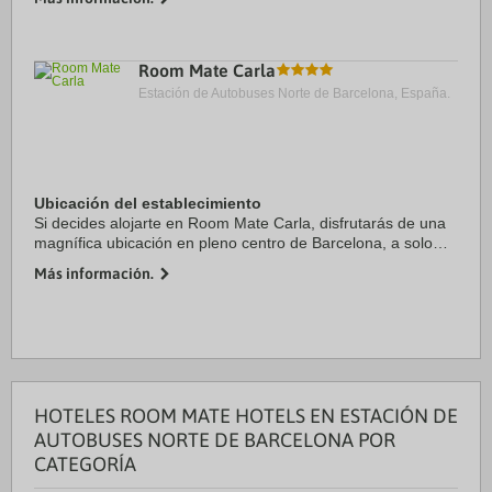
este hotel boutique se ...
Room Mate Carla
Estación de Autobuses Norte de Barcelona, España.
Ubicación del establecimiento
Si decides alojarte en Room Mate Carla, disfrutarás de una
magnífica ubicación en pleno centro de Barcelona, a solo
diez minutos a pie de Casa Milà y Paseo de Gracia.
Más información.
Además, este hotel se encuentra a 1,2 ...
HOTELES ROOM MATE HOTELS EN ESTACIÓN DE
AUTOBUSES NORTE DE BARCELONA POR
CATEGORÍA