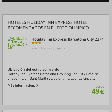
HOTELES HOLIDAY INN EXPRESS HOTEL
RECOMENDADOS EN PUERTO OLÍMPICO
Holiday Inn Express Barcelona City 22@
Puerto Olímpico, España.
Ubicación del establecimiento
Holiday Inn Express Barcelona City 22@, an IHG Hotel se
encuentra en Sant Martí (Barcelona), a apenas cinco
minutos en coche de Parque del Centro del Poblenou y
Más información.
desde
Sagrada Familia. Además, este hotel se ...
49
€