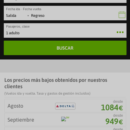
Fecha ida · Fecha vuelta
·
Pasajeros, clase
1 adulto
BUSCAR
Los precios más bajos obtenidos por nuestros
clientes
(Vuelos ida y vuelta. Tasa y gastos de gestión incluidos)
desde
Agosto
1084
€
desde
Septiembre
949
€
desde