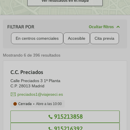
Ver resultados en el mapa
FILTRAR POR
Ocultar filtros
En centros comerciales
Accesible
Cita previa
Mostrando
6
de
396
resultados
C.C. Preciados
Calle Preciados 3 1ª Planta
C.P. 28013 Madrid
preciados1@viajeseci.es
Cerrada
Abre a las
10:00
915213858
915216392