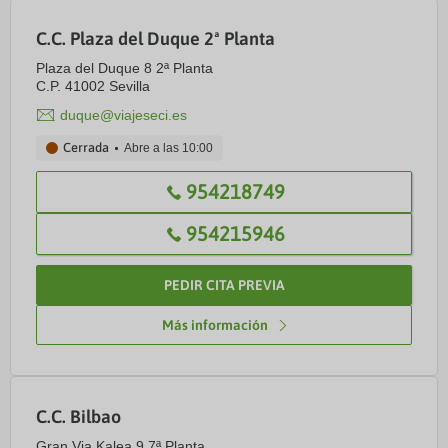
C.C. Plaza del Duque 2ª Planta
Plaza del Duque 8 2ª Planta
C.P. 41002 Sevilla
duque@viajeseci.es
Cerrada
Abre a las
10:00
954218749
954215946
PEDIR CITA PREVIA
Más información
C.C. Bilbao
Gran Via Kalea 9 7ª Planta