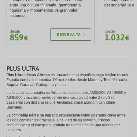
entre una cultura milenaria, gastronomía
gastronomía te es
riquísima y monumentos de gran valor
histórico.
desde
desde
RESERVA YA
859
1.032
€
€
PLUS ULTRA
Plus Ultra Líneas Aéreas
es una aerolínea española cuya misión es unir
España con Latinoamérica. Ofrece vuelos desde Madrid y Tenerife hacia
Bogotá, Caracas, Cartagena y Lima.
La flota de la compañía es Airbus, de los modelos A330/200, A340/300 y
A340/600 y sus aeronaves tienen una capacidad entre 275 y 376
pasajeros con dos clases diferenciadas: clase Económica y clase
Business.
La compañía aérea ha logrado establecerse como operador clave entre
los dos continentes gracias a la calidad de su servicio, precios
competitivos y el transporte gratuito de un mínimo de una maleta por
pasajero.