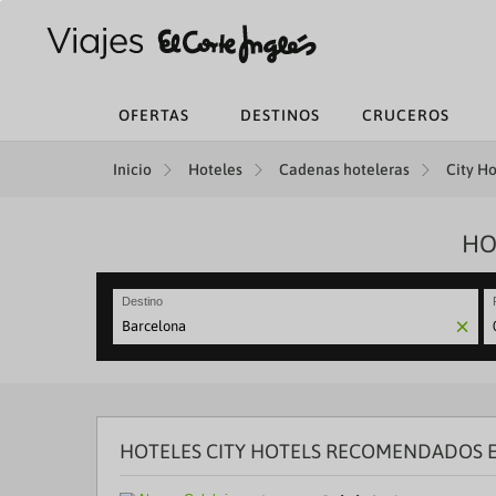
OFERTAS
DESTINOS
CRUCEROS
Inicio
Hoteles
Cadenas hoteleras
City Ho
HO
Destino
N
fo
to
in
wi
th
HOTELES CITY HOTELS RECOMENDADOS E
ca
a
se