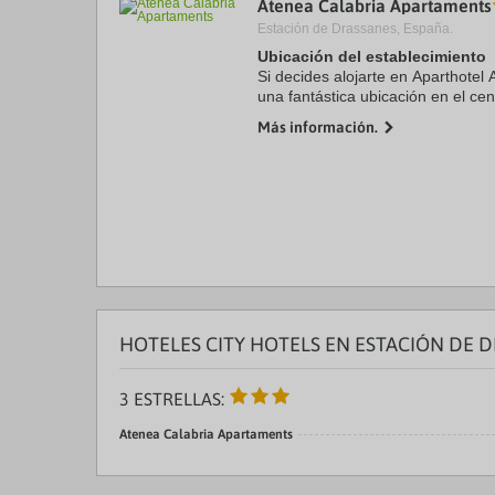
Atenea Calabria Apartaments
a
Estación de Drassanes, España.
da
P
Ubicación del establecimiento
th
Si decides alojarte en Aparthotel 
qu
una fantástica ubicación en el cen
m
minutos en coche de La Rambla y
k
Más información.
este hotel se ...
to
ge
th
k
sh
fo
c
da
HOTELES CITY HOTELS EN ESTACIÓN DE 
3 ESTRELLAS:
Atenea Calabria Apartaments