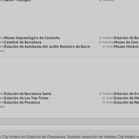
Sants - Montjuic
Museo Arqueológico de Cataluña
Estación de B
les)
(2 hoteles)
Catedral de Barcelona
Museo de Cera
les)
(2 hoteles)
Estación de Autobuses del Jardín Botánico de Barce
Museo Históri
tel)
(1 hotel)
les)
Estación de Barcelona Sants
Estación de Er
tel)
(2 hoteles)
Estación de Las Tres Torres
Estación de M
tel)
(1 hotel)
Estación de Provenca
Estación de Re
tel)
(1 hotel)
tel)
les City Hotels en Estación de Drassanes. Nuestra selección de hoteles City Hotels