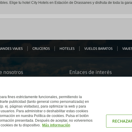
bles. Elige tu hotel City Hotels en Estación de Drassanes y disfruta de toda la gar
ANDES VIAJES
CRUCEROS
HOTELES
VUELOS BARATOS
VIAJES
e nosotros
Enlaces de interés
s somos
Guías de viaje
iación
Catálogos
bilidad
Auto check-in
o accesible
Condiciones Generales
 para fines estrictamente funcionales, permitiendo la
 El Corte Inglés
Política de privacidad
trarte publicidad (tanto general como personalizada) en
a con nosotros
Política de cookies
(p. ej. páginas visitadas), para optimizar la web y para
e Inglés
Accesibilidad
 usuarios. Para administrar o deshabilitar estas cookies
Ético
Empresas/ Grupos
ormación en nuestra Política de cookies. Pulsa el botón
nformación presentada. Después de aceptar, no volveremos
RECHAZAR
cookies de tu dispositivo.
Más información