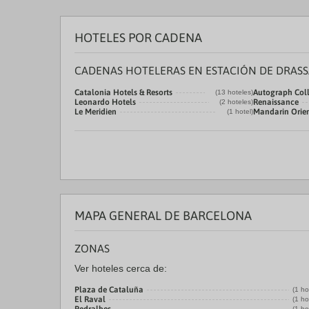
HOTELES POR CADENA
CADENAS HOTELERAS EN ESTACIÓN DE DRAS
Catalonia Hotels & Resorts
Autograph Coll
(13 hoteles)
Leonardo Hotels
Renaissance
(2 hoteles)
Le Meridien
Mandarin Orie
(1 hotel)
MAPA GENERAL DE BARCELONA
ZONAS
Ver hoteles cerca de:
Plaza de Cataluña
(1 ho
El Raval
(1 ho
(1 ho