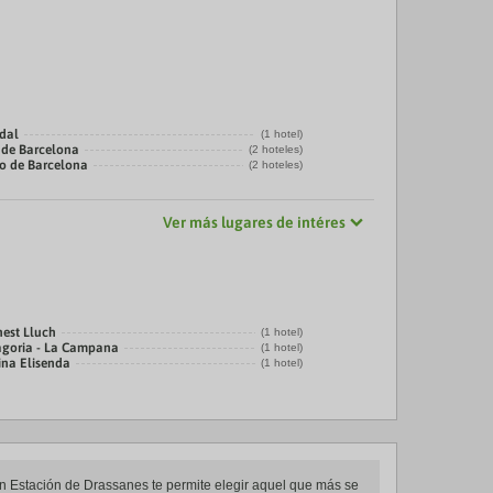
adal
(1 hotel)
 de Barcelona
(2 hoteles)
co de Barcelona
(2 hoteles)
Ver más lugares de intéres
nest Lluch
(1 hotel)
agoria - La Campana
(1 hotel)
ina Elisenda
(1 hotel)
 en Estación de Drassanes te permite elegir aquel que más se