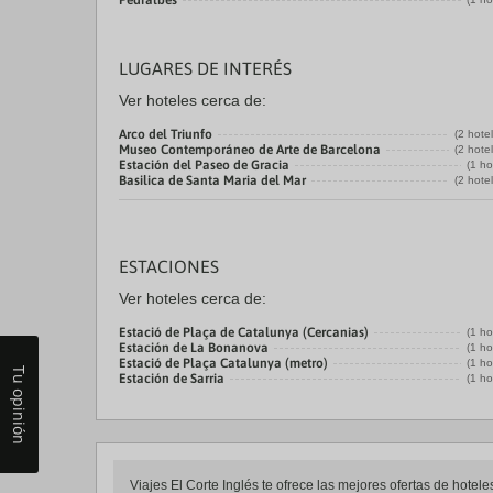
Pedralbes
LUGARES DE INTERÉS
Ver hoteles cerca de:
Arco del Triunfo
(2 hote
Museo Contemporáneo de Arte de Barcelona
(2 hote
Estación del Paseo de Gracia
(1 ho
Basilica de Santa Maria del Mar
(2 hote
ESTACIONES
Ver hoteles cerca de:
Estació de Plaça de Catalunya (Cercanias)
(1 ho
Estación de La Bonanova
(1 ho
Estació de Plaça Catalunya (metro)
(1 ho
Tu opinión
Estación de Sarria
(1 ho
Viajes El Corte Inglés te ofrece las mejores ofertas de hote