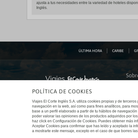
ajusta a tus necesidades entre la variedad de hoteles disponi
Inglés.
ÚLTIMA HORA
CARIBE
GR
Sobr
Quiéne
POLÍTICA DE COOKIES
Financ
Sosteni
Turism
Viajes El Corte Inglés S.A. utiliza cookies propias y de terceros
Tarjeta
navegación en la web, así como para fines analíticos, para mos
Trabaj
base a un perfil elaborado a partir de tu hábitos de navegación 
El Cort
poder valorar las opiniones de los productos adquiridos por los
Canal 
haz click en Configuración de Cookies. Puedes obtener más inf
Aceptar Cookies para confirmar que has leído y aceptado la i
a mostrarte este mensaje, excepto en el caso de que borres las 
© Viajes El Corte Inglés 2026. Todos los derechos reservados