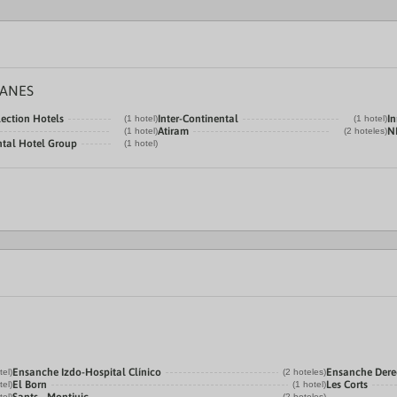
SANES
ection Hotels
Inter-Continental
In
(1 hotel)
(1 hotel)
Atiram
N
(1 hotel)
(2 hoteles)
ntal Hotel Group
(1 hotel)
Ensanche Izdo-Hospital Clínico
Ensanche Der
tel)
(2 hoteles)
El Born
Les Corts
tel)
(1 hotel)
tel)
(2 hoteles)