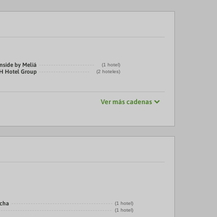
nside by Meliá
(1 hotel)
H Hotel Group
(2 hoteles)
Ver más cadenas
echa
(1 hotel)
(1 hotel)