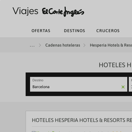
OFERTAS
DESTINOS
CRUCEROS
Cadenas hoteleras
Hesperia Hotels & Reso
HOTELES H
Destino
N
fo
to
in
wi
th
HOTELES HESPERIA HOTELS & RESORTS 
ca
a
se