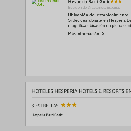
Hesperia Barri Gotic
a
Estación de Drassanes, España.
da
P
Ubicación del establecimiento
th
Si decides alojarte en Hesperia Ba
qu
magnífica ubicación en pleno cent
m
minutos a pie de La Rambla y Pu
k
Más información.
hotel sostenible ...
to
ge
th
k
sh
fo
c
da
HOTELES HESPERIA HOTELS & RESORTS E
3 ESTRELLAS:
Hesperia Barri Gotic