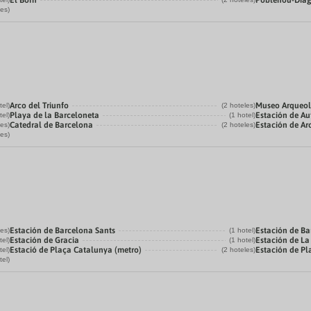
El Born
Poblenou-Dia
les)
Arco del Triunfo
Museo Arqueol
tel)
(2 hoteles)
Playa de la Barceloneta
Estación de Au
tel)
(1 hotel)
Catedral de Barcelona
Estación de Ar
les)
(2 hoteles)
les)
Estación de Barcelona Sants
Estación de Ba
les)
(1 hotel)
Estación de Gracia
Estación de L
tel)
(1 hotel)
Estació de Plaça Catalunya (metro)
Estación de P
tel)
(2 hoteles)
tel)