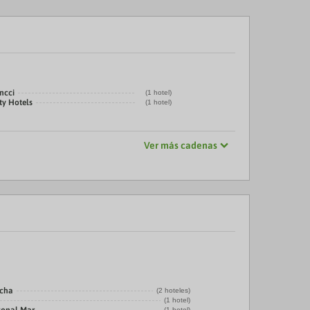
ncci
(1 hotel)
ty Hotels
(1 hotel)
Ver más cadenas
echa
(2 hoteles)
(1 hotel)
(1 hotel)