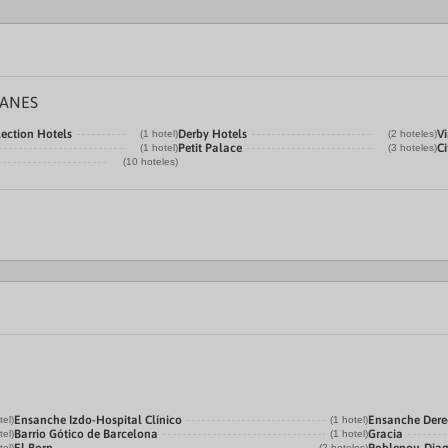
SANES
ection Hotels
Derby Hotels
Vi
(1 hotel)
(2 hoteles)
Petit Palace
Ci
(1 hotel)
(3 hoteles)
(10 hoteles)
Ensanche Izdo-Hospital Clínico
Ensanche Der
tel)
(1 hotel)
Barrio Gótico de Barcelona
Gracia
tel)
(1 hotel)
tel)
(2 hoteles)