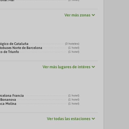
gonal Mar
Ver más zonas
ógico de Cataluña
(3 hoteles)
tobuses Norte de Barcelona
(1 hotel)
co de Triunfo
(1 hotel)
Ver más lugares de intéres
rcelona Francia
(1 hotel)
a Bonanova
(1 hotel)
laca Molina
(1 hotel)
Ver todas las estaciones