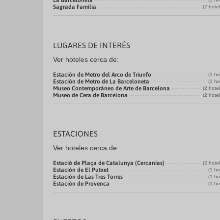
La Barceloneta
Sagrada Familia
(2 hote
LUGARES DE INTERÉS
Ver hoteles cerca de:
Estación de Metro del Arco de Triunfo
(1 ho
Estación de Metro de La Barceloneta
(1 ho
Museo Contemporáneo de Arte de Barcelona
(2 hote
Museo de Cera de Barcelona
(2 hote
ESTACIONES
Ver hoteles cerca de:
Estació de Plaça de Catalunya (Cercanias)
(2 hote
Estación de El Putxet
(1 ho
Estación de Las Tres Torres
(1 ho
Estación de Provenca
(1 ho