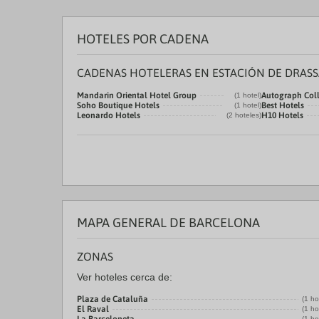
HOTELES POR CADENA
CADENAS HOTELERAS EN ESTACIÓN DE DRAS
Mandarin Oriental Hotel Group
Autograph Coll
(1 hotel)
Soho Boutique Hotels
Best Hotels
(1 hotel)
Leonardo Hotels
H10 Hotels
(2 hoteles)
MAPA GENERAL DE BARCELONA
ZONAS
Ver hoteles cerca de:
Plaza de Cataluña
(1 ho
El Raval
(1 ho
(1 ho