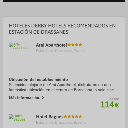
HOTELES DERBY HOTELS RECOMENDADOS EN
ESTACIÓN DE DRASSANES
Arai Aparthotel
Estación de Drassanes, España.
Ubicación del establecimiento
Si decides alojarte en Arai Aparthotel, disfrutarás de una
fantástica ubicación en el centro de Barcelona, a solo cinco
minutos a pie de Catedral de Barcelona y La Rambla.
Más información.
desde
Además, este apartotel se ...
114
€
Hotel Bagués
Estación de Drassanes, España.