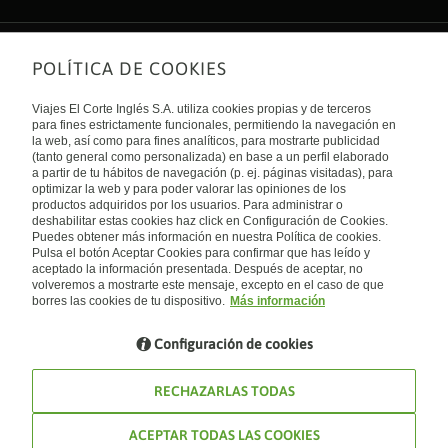
POLÍTICA DE COOKIES
Sobre nosotros
Quiénes somos
Viajes El Corte Inglés S.A. utiliza cookies propias y de terceros
Financiación
Enlaces de interés
para fines estrictamente funcionales, permitiendo la navegación en
Sostenibilidad
la web, así como para fines analíticos, para mostrarte publicidad
Turismo accesible
(tanto general como personalizada) en base a un perfil elaborado
Guías de viaje
Tarjeta El Corte Inglés
a partir de tu hábitos de navegación (p. ej. páginas visitadas), para
Catálogos
Trabaja con nosotros
Internacional
optimizar la web y para poder valorar las opiniones de los
Auto check-in
El Corte Inglés
productos adquiridos por los usuarios. Para administrar o
Condiciones Generales
Canal Ético
deshabilitar estas cookies haz click en Configuración de Cookies.
Política de privacidad
España
Política de cookies
Puedes obtener más información en nuestra Política de cookies.
Accesibilidad
Pulsa el botón Aceptar Cookies para confirmar que has leído y
Empresas/ Grupos
aceptado la información presentada. Después de aceptar, no
Visita nuestro blog
volveremos a mostrarte este mensaje, excepto en el caso de que
borres las cookies de tu dispositivo.
Más información
Blog de Viajes el Corte inglés
Configuración de cookies
RECHAZARLAS TODAS
ACEPTAR TODAS LAS COOKIES