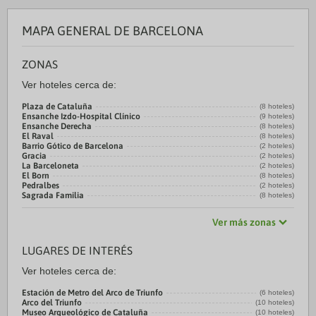
MAPA GENERAL DE BARCELONA
ZONAS
Ver hoteles cerca de:
Plaza de Cataluña
(8 hoteles)
Ensanche Izdo-Hospital Clínico
(9 hoteles)
Ensanche Derecha
(8 hoteles)
El Raval
(8 hoteles)
Barrio Gótico de Barcelona
(2 hoteles)
Gracia
(2 hoteles)
La Barceloneta
(2 hoteles)
El Born
(8 hoteles)
Pedralbes
(2 hoteles)
Sagrada Familia
(8 hoteles)
Ver más zonas
LUGARES DE INTERÉS
Ver hoteles cerca de:
Estación de Metro del Arco de Triunfo
(6 hoteles)
Arco del Triunfo
(10 hoteles)
Museo Arqueológico de Cataluña
(10 hoteles)