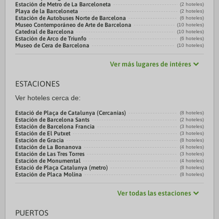
Estación de Metro de La Barceloneta
(2 hoteles)
Playa de la Barceloneta
(2 hoteles)
Estación de Autobuses Norte de Barcelona
(6 hoteles)
Museo Contemporáneo de Arte de Barcelona
(10 hoteles)
Catedral de Barcelona
(10 hoteles)
Estación de Arco de Triunfo
(6 hoteles)
Museo de Cera de Barcelona
(10 hoteles)
Ver más lugares de intéres
ESTACIONES
Ver hoteles cerca de:
Estació de Plaça de Catalunya (Cercanias)
(8 hoteles)
Estación de Barcelona Sants
(2 hoteles)
Estación de Barcelona Francia
(3 hoteles)
Estación de El Putxet
(3 hoteles)
Estación de Gracia
(8 hoteles)
Estación de La Bonanova
(4 hoteles)
Estación de Las Tres Torres
(3 hoteles)
Estación de Monumental
(4 hoteles)
Estació de Plaça Catalunya (metro)
(8 hoteles)
Estación de Placa Molina
(8 hoteles)
Ver todas las estaciones
PUERTOS