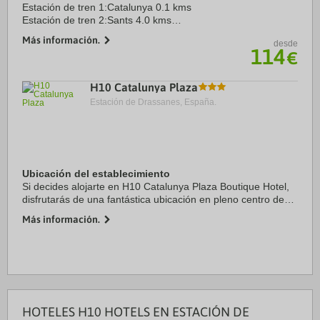
Estación de tren 1:Catalunya 0.1 kms
Estación de tren 2:Sants 4.0 kms
Aeropuerto 1:Barcelona El Prat 13.0 kms
Más información.
desde
Aeropuerto 2:Girona 100.0 kms
114
€
Puerto:Barcelona Puerto 4.0 kms
Centro Ciudad:Plaza Catalunya ...
H10 Catalunya Plaza
Estación de Drassanes, España.
Ubicación del establecimiento
Si decides alojarte en H10 Catalunya Plaza Boutique Hotel,
disfrutarás de una fantástica ubicación en pleno centro de
Barcelona, a unos pasos de La Rambla y Plaza de
Más información.
Catalunya. Además, este hotel ...
HOTELES H10 HOTELS EN ESTACIÓN DE