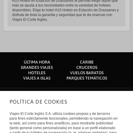
H10 Hotels en Estación de Drassanes te permite elegir aquel que
más se ajusta a tus necesidades entre la variedad de hoteles
disponibles. Elige tu hotel H10 Hotels en Estación de Drassanes y
disfruta de toda la garantía y seguridad que te da reservar con
Viajes El Corte Inglés.
ÚLTIMA HORA
CARIBE
GRANDES VIAJES
CRUCEROS
HOTELES
VUELOS BARATOS
VIAJES A ISLAS
PARQUES TEMÁTICOS
POLÍTICA DE COOKIES
Sobre nosotros
Quiénes somos
Viajes El Corte Inglés S.A. utiliza cookies propias y de terceros
Financiación
Enlaces de interés
para fines estrictamente funcionales, permitiendo la navegación en
Sostenibilidad
la web, así como para fines analíticos, para mostrarte publicidad
Turismo accesible
(tanto general como personalizada) en base a un perfil elaborado
Guías de viaje
Tarjeta El Corte Inglés
a partir de tu hábitos de navegación (p. ej. páginas visitadas), para