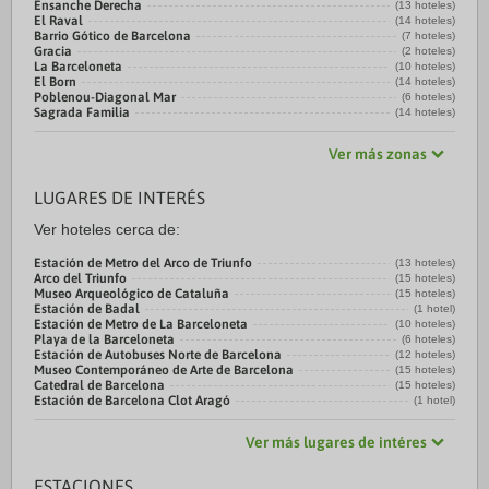
Ensanche Derecha
(13 hoteles)
El Raval
(14 hoteles)
Barrio Gótico de Barcelona
(7 hoteles)
Gracia
(2 hoteles)
La Barceloneta
(10 hoteles)
El Born
(14 hoteles)
Poblenou-Diagonal Mar
(6 hoteles)
Sagrada Familia
(14 hoteles)
Ver más zonas
LUGARES DE INTERÉS
Ver hoteles cerca de:
Estación de Metro del Arco de Triunfo
(13 hoteles)
Arco del Triunfo
(15 hoteles)
Museo Arqueológico de Cataluña
(15 hoteles)
Estación de Badal
(1 hotel)
Estación de Metro de La Barceloneta
(10 hoteles)
Playa de la Barceloneta
(6 hoteles)
Estación de Autobuses Norte de Barcelona
(12 hoteles)
Museo Contemporáneo de Arte de Barcelona
(15 hoteles)
Catedral de Barcelona
(15 hoteles)
Estación de Barcelona Clot Aragó
(1 hotel)
Ver más lugares de intéres
ESTACIONES