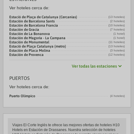
Ver hoteles cerca de:
Estació de Plaça de Catalunya (Cercanias)
(13 hoteles)
Estación de Barcelona Sants
(2 hoteles)
Estación de Barcelona Francia
(10 hoteles)
Estación de Gracia
(7 hoteles)
Estación de La Bonanova
(1 hotel)
Estación de Magoria - La Campana
(1 hotel)
Estación de Monumental
(11 hoteles)
Estació de Plaça Catalunya (metro)
(13 hoteles)
Estación de Placa Molina
(3 hoteles)
Estación de Provenca
(12 hoteles)
Ver todas las estaciones
PUERTOS
Ver hoteles cerca de:
Puerto Olímpico
(4 hoteles)
Viajes El Corte Inglés te ofrece las mejores ofertas de hoteles H10
Hotels en Estación de Drassanes. Nuestra selección de hoteles