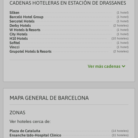
CADENAS HOTELERAS EN ESTACIÓN DE DRASSANES
Silken
(1 hotel)
Barceló Hotel Group
(1 hotel)
Sercotel Hotels
(1 hotel)
Derby Hotels
(2 hoteles)
W Hotels & Resorts
(1 hotel)
City Hotels
(1 hotel)
H10 Hotels
(10 hoteles)
Sofitel
(1 hotel)
Vincci
(1 hotel)
Grupotel Hotels & Resorts
(2 hoteles)
Ver más cadenas
MAPA GENERAL DE BARCELONA
ZONAS
Ver hoteles cerca de:
Plaza de Cataluña
(14 hoteles)
Ensanche Izdo-Hospital Clínico
(11 hoteles)