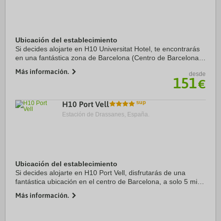
Ubicación del establecimiento
Si decides alojarte en H10 Universitat Hotel, te encontrarás
en una fantástica zona de Barcelona (Centro de Barcelona),
a solo cinco minutos a pie de La Rambla y Plaza de
Más información.
desde
Catalunya. Además, este hotel ...
151
€
H10 Port Vell
Estación de Drassanes, España.
Ubicación del establecimiento
Si decides alojarte en H10 Port Vell, disfrutarás de una
fantástica ubicación en el centro de Barcelona, a solo 5 min
a pie de Puerto de Barcelona y a 9 min de Catedral de
Más información.
Barcelona. Además, este hotel de ...