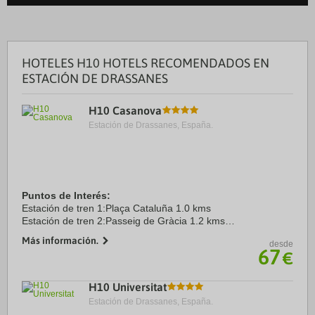
HOTELES H10 HOTELS RECOMENDADOS EN
ESTACIÓN DE DRASSANES
H10 Casanova
Estación de Drassanes, España.
Puntos de Interés:
Estación de tren 1:Plaça Cataluña 1.0 kms
Estación de tren 2:Passeig de Gràcia 1.2 kms
Aeropuerto 1:Aeropuerto Barcelona El Prat 11.0 kms
Más información.
desde
Puerto:Puerto de Barcelona 4.6 kms
67
€
Centro Ciudad:Plaça Catalunya 1.0 ...
H10 Universitat
Estación de Drassanes, España.