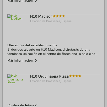
Más información.
Puerto:Port de Barcelona 6.0 kms
Centro Ciudad:Plaça Catalunya 0.0 ...
H10 Madison
Estación de Drassanes, España.
Ubicación del establecimiento
Si decides alojarte en H10 Madison, disfrutarás de una
fantástica ubicación en el centro de Barcelona, a solo cinco
minutos a pie de Catedral de Barcelona y Palau de la Música
Más información.
Catalana. Además, este hotel ...
H10 Urquinaona Plaza
Estación de Drassanes, España.
Puntos de Interés: