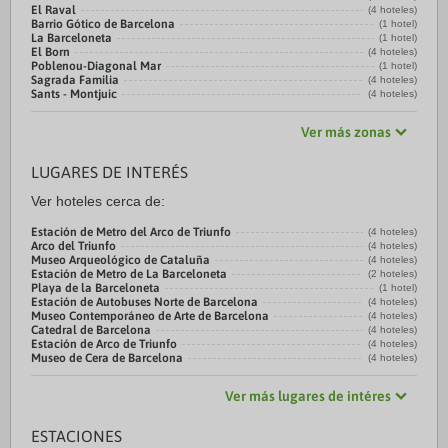
El Raval
(4 hoteles)
Barrio Gótico de Barcelona
(1 hotel)
La Barceloneta
(1 hotel)
El Born
(4 hoteles)
Poblenou-Diagonal Mar
(1 hotel)
Sagrada Familia
(4 hoteles)
Sants - Montjuic
(4 hoteles)
Ver más zonas
LUGARES DE INTERÉS
Ver hoteles cerca de:
Estación de Metro del Arco de Triunfo
(4 hoteles)
Arco del Triunfo
(4 hoteles)
Museo Arqueológico de Cataluña
(4 hoteles)
Estación de Metro de La Barceloneta
(2 hoteles)
Playa de la Barceloneta
(1 hotel)
Estación de Autobuses Norte de Barcelona
(4 hoteles)
Museo Contemporáneo de Arte de Barcelona
(4 hoteles)
Catedral de Barcelona
(4 hoteles)
Estación de Arco de Triunfo
(4 hoteles)
Museo de Cera de Barcelona
(4 hoteles)
Ver más lugares de intéres
ESTACIONES