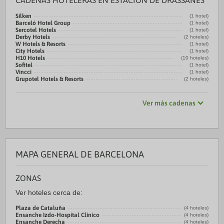
CADENAS HOTELERAS EN ESTACIÓN DE DRASSANES
Silken
(1 hotel)
Barceló Hotel Group
(1 hotel)
Sercotel Hotels
(1 hotel)
Derby Hotels
(2 hoteles)
W Hotels & Resorts
(1 hotel)
City Hotels
(1 hotel)
H10 Hotels
(10 hoteles)
Sofitel
(1 hotel)
Vincci
(1 hotel)
Grupotel Hotels & Resorts
(2 hoteles)
Ver más cadenas
MAPA GENERAL DE BARCELONA
ZONAS
Ver hoteles cerca de:
Plaza de Cataluña
(4 hoteles)
Ensanche Izdo-Hospital Clínico
(4 hoteles)
Ensanche Derecha
(4 hoteles)