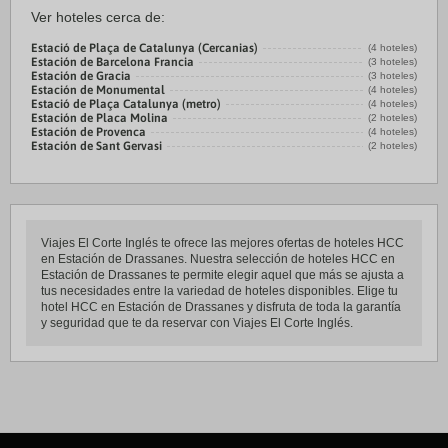
Ver hoteles cerca de:
Estació de Plaça de Catalunya (Cercanias)
(4 hoteles)
Estación de Barcelona Francia
(3 hoteles)
Estación de Gracia
(3 hoteles)
Estación de Monumental
(4 hoteles)
Estació de Plaça Catalunya (metro)
(4 hoteles)
Estación de Placa Molina
(2 hoteles)
Estación de Provenca
(4 hoteles)
Estación de Sant Gervasi
(2 hoteles)
Viajes El Corte Inglés te ofrece las mejores ofertas de hoteles HCC
en Estación de Drassanes. Nuestra selección de hoteles HCC en
Estación de Drassanes te permite elegir aquel que más se ajusta a
tus necesidades entre la variedad de hoteles disponibles. Elige tu
hotel HCC en Estación de Drassanes y disfruta de toda la garantía
y seguridad que te da reservar con Viajes El Corte Inglés.