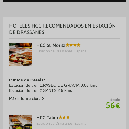
HOTELES HCC RECOMENDADOS EN ESTACIÓN
DE DRASSANES
HCC St. Moritz
Estación de Drassanes, España.
Puntos de Interés:
Estación de tren 1:PASEO DE GRACIA 0.05 kms
Estación de tren 2:SANTS 2.5 kms
Aeropuerto 1:EL PRAT 13.5 kms
Más información.
desde
Puerto:MUELLE DE BARCELONA 2.0 kms
56
€
Centro Ciudad:PLAZA CATALUÑA 0.5 kms
Recinto ferial 1:PLAZA ...
HCC Taber
Estación de Drassanes, España.