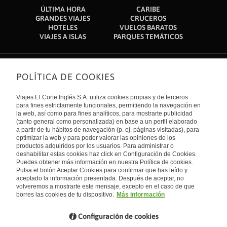
ÚLTIMA HORA
CARIBE
GRANDES VIAJES
CRUCEROS
HOTELES
VUELOS BARATOS
VIAJES A ISLAS
PARQUES TEMÁTICOS
POLÍTICA DE COOKIES
Sobre nosotros
Quiénes somos
Viajes El Corte Inglés S.A. utiliza cookies propias y de terceros
Financiación
Enlaces de interés
para fines estrictamente funcionales, permitiendo la navegación en
Sostenibilidad
la web, así como para fines analíticos, para mostrarte publicidad
Turismo accesible
(tanto general como personalizada) en base a un perfil elaborado
Guías de viaje
Tarjeta El Corte Inglés
a partir de tu hábitos de navegación (p. ej. páginas visitadas), para
Catálogos
Trabaja con nosotros
Internacional
optimizar la web y para poder valorar las opiniones de los
Auto check-in
El Corte Inglés
productos adquiridos por los usuarios. Para administrar o
Condiciones Generales
Canal Ético
deshabilitar estas cookies haz click en Configuración de Cookies.
Política de privacidad
España
Política de cookies
Puedes obtener más información en nuestra Política de cookies.
Accesibilidad
Pulsa el botón Aceptar Cookies para confirmar que has leído y
Empresas/ Grupos
aceptado la información presentada. Después de aceptar, no
Visita nuestro blog
volveremos a mostrarte este mensaje, excepto en el caso de que
borres las cookies de tu dispositivo.
Más información
Blog de Viajes el Corte inglés
Configuración de cookies