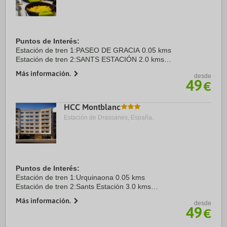
Puntos de Interés:
Estación de tren 1:PASEO DE GRACIA 0.05 kms
Estación de tren 2:SANTS ESTACIÓN 2.0 kms
Aeropuerto 1:EL PRAT 13.0 kms
Más información.
desde
Puerto:MUELLE DE BARCELONA 2.0 kms
49
€
Centro Ciudad:PLAZA CATALUÑA 0.5 kms
Recinto ferial ...
HCC Montblanc
Estación de Drassanes, España.
Puntos de Interés:
Estación de tren 1:Urquinaona 0.05 kms
Estación de tren 2:Sants Estación 3.0 kms
Aeropuerto 1:El Prat 13.5 kms
Más información.
desde
Puerto:Muelle de Barcelona 2.0 kms
49
€
Centro Ciudad:Plaza Catalunya 0.3 kms
Recinto ferial ...