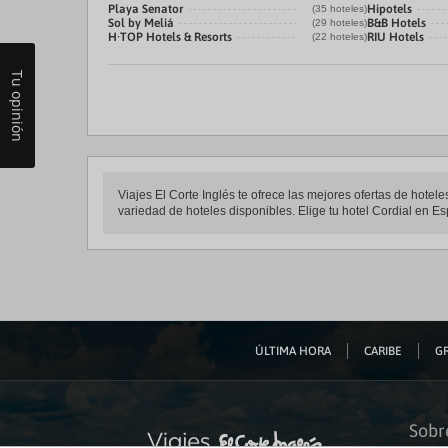
Playa Senator
Hipotels
(35 hoteles)
Sol by Meliá
B&B Hotels
(29 hoteles)
H·TOP Hotels & Resorts
RIU Hotels
(22 hoteles)
Tu opinión
Viajes El Corte Inglés te ofrece las mejores ofertas de hote
variedad de hoteles disponibles. Elige tu hotel Cordial en Es
ÚLTIMA HORA
CARIBE
GR
Sobr