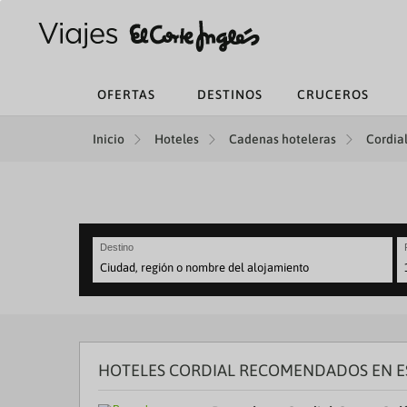
OFERTAS
DESTINOS
CRUCEROS
Inicio
Hoteles
Cadenas hoteleras
Cordial
Destino
N
fo
to
in
wi
th
HOTELES CORDIAL RECOMENDADOS EN E
ca
a
se