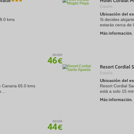
Valle
Hotel Cordial 
España.
Ubicación del e
68.0 kms
Si decides alojar
estarás cerca de 
Mogán y Puerto de
Más información.
encuentra a 9,2 km
desde
46
€
Resort Cordial 
España.
Ubicación del e
n Canaria 65.0 kms
Resort Cordial S
s
está a solo 15 m
icolás 0.1 kms
Maspalomas. Ademá
Más información.
5,5 km de Playa ..
desde
44
€