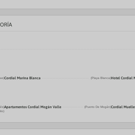
GORÍA
Cordial Marina Blanca
Hotel Cordial
jas)
(Playa Blanca)
Apartamentos Cordial Mogán Valle
Cordial Muelle
lés)
(Puerto De Mogán)
ito)