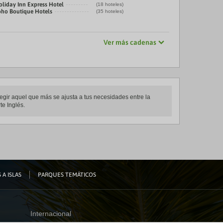
oliday Inn Express Hotel
(18 hoteles)
oho Boutique Hotels
(35 hoteles)
Ver más cadenas
legir aquel que más se ajusta a tus necesidades entre la
te Inglés.
 A ISLAS
PARQUES TEMÁTICOS
Internacional