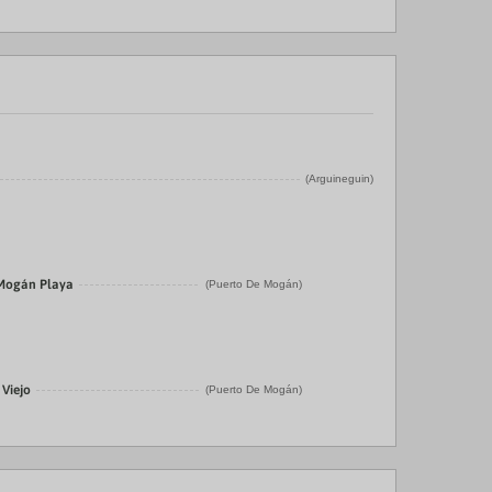
(Arguineguin)
 Mogán Playa
(Puerto De Mogán)
 Viejo
(Puerto De Mogán)