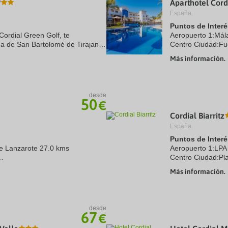
f
Aparthotel Cord
a
España.
te.
date.
ress
Press
Puntos de Interé
e
the
Cordial Green Golf, te
Aeropuerto 1:Mál
estion
question
na de San Bartolomé de Tirajana
Centro Ciudad:Fu
ark
mark
de diez minutos en coche de
ey
key
Más información.
to
t
get
e
the
eyboard
keyboard
desde
ortcuts
shortcuts
50
€
r
for
hanging
changing
Cordial Biarritz
tes.
dates.
España.
Puntos de Interé
e Lanzarote 27.0 kms
Aeropuerto 1:LPA
Centro Ciudad:Pla
 0.05 kms
Más información.
desde
67
€