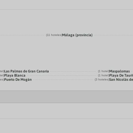
Málaga (provincia)
(11 hoteles)
Las Palmas de Gran Canaria
Maspalomas
tel)
(1 hotel)
Playa Blanca
Playa De Tauri
tel)
(1 hotel)
Puerto De Mogán
San Nicolás de
les)
(3 hoteles)