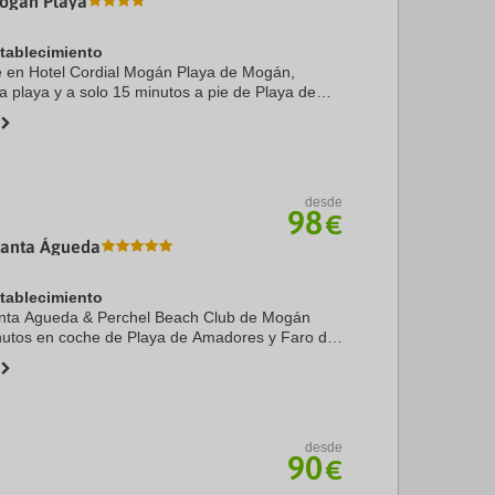
Mogán Playa
stablecimiento
te en Hotel Cordial Mogán Playa de Mogán,
la playa y a solo 15 minutos a pie de Playa de
 Mogán. Además, este hotel de 4 estrellas se
 ...
desde
98
€
Santa Águeda
stablecimiento
anta Agueda & Perchel Beach Club de Mogán
inutos en coche de Playa de Amadores y Faro de
s, este apartotel para familias se encuentra a
.
desde
90
€