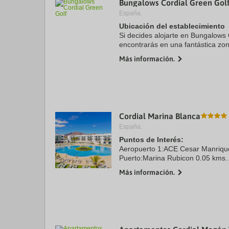
Bungalows Cordial Green Gol
a
España.
da
P
Ubicación del establecimiento
th
Si decides alojarte en Bungalows 
qu
encontrarás en una fantástica zo
m
(Maspalomas) y estarás a menos 
k
Más información.
Dunas de Maspalomas y ...
to
ge
th
k
sh
fo
c
Cordial Marina Blanca
da
España.
Puntos de Interés:
Aeropuerto 1:ACE Cesar Manriqu
Puerto:Marina Rubicon 0.05 kms
Recinto ferial 1:Centro Comercial
Más información.