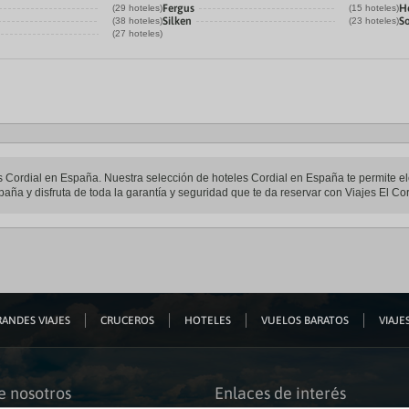
Fergus
H
(29 hoteles)
(15 hoteles)
Silken
S
(38 hoteles)
(23 hoteles)
(27 hoteles)
les Cordial en España. Nuestra selección de hoteles Cordial en España te permite e
paña y disfruta de toda la garantía y seguridad que te da reservar con Viajes El Cor
ANDES VIAJES
CRUCEROS
HOTELES
VUELOS BARATOS
VIAJES
e nosotros
Enlaces de interés