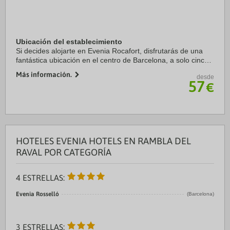
Ubicación del establecimiento
Si decides alojarte en Evenia Rocafort, disfrutarás de una
fantástica ubicación en el centro de Barcelona, a solo cinco
minutos en coche de Plaza de Catalunya y Catedral de
Más información.
desde
Barcelona. Además, este hotel se ...
57
€
HOTELES EVENIA HOTELS EN RAMBLA DEL
RAVAL POR CATEGORÍA
4 ESTRELLAS:
Evenia Rosselló
(Barcelona)
3 ESTRELLAS: