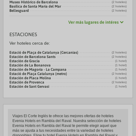
Museo Histórico de Barcelona
(2 hoteles)
Basilica de Santa Maria del Mar
(2 hoteles)
Bellesguard
(2 hoteles)
Ver más lugares de intéres
ESTACIONES
Ver hoteles cerca de:
Estació de Plaça de Catalunya (Cercanias)
(2 hoteles)
Estación de Barcelona Sants
(2 hoteles)
Estación de Gracia
(1 hotel)
Estación de La Bonanova
(1 hotel)
Estación de Magoria - La Campana
(1 hotel)
Estació de Plaça Catalunya (metro)
(2 hoteles)
Estación de Placa Molina
(1 hotel)
Estación de Provenca
(2 hoteles)
Estación de Sant Gervasi
(1 hotel)
Viajes El Corte Inglés te ofrece las mejores ofertas de hoteles
Evenia Hotels en Rambla del Raval. Nuestra selección de hoteles
Evenia Hotels en Rambla del Raval te permite elegir aquel que
más se ajusta a tus necesidades entre la variedad de hoteles
disponibles. Elige tu hotel Evenia Hotels en Rambla del Raval y