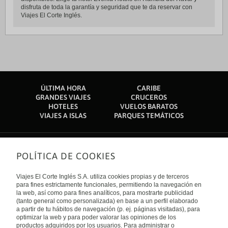
disfruta de toda la garantía y seguridad que te da reservar con
Viajes El Corte Inglés.
ÚLTIMA HORA
CARIBE
GRANDES VIAJES
CRUCEROS
HOTELES
VUELOS BARATOS
VIAJES A ISLAS
PARQUES TEMÁTICOS
POLÍTICA DE COOKIES
Sobre nosotros
Quiénes somos
Viajes El Corte Inglés S.A. utiliza cookies propias y de terceros
Financiación
Enlaces de interés
para fines estrictamente funcionales, permitiendo la navegación en
Sostenibilidad
la web, así como para fines analíticos, para mostrarte publicidad
Turismo accesible
(tanto general como personalizada) en base a un perfil elaborado
Guías de viaje
Tarjeta El Corte Inglés
a partir de tu hábitos de navegación (p. ej. páginas visitadas), para
Catálogos
Trabaja con nosotros
Internacional
optimizar la web y para poder valorar las opiniones de los
Auto check-in
El Corte Inglés
productos adquiridos por los usuarios. Para administrar o
Condiciones Generales