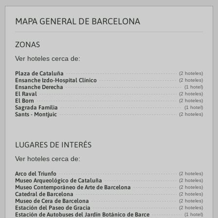
MAPA GENERAL DE BARCELONA
ZONAS
Ver hoteles cerca de:
Plaza de Cataluña
(2 hoteles)
Ensanche Izdo-Hospital Clínico
(2 hoteles)
Ensanche Derecha
(1 hotel)
El Raval
(2 hoteles)
El Born
(2 hoteles)
Sagrada Familia
(1 hotel)
Sants - Montjuic
(2 hoteles)
LUGARES DE INTERÉS
Ver hoteles cerca de:
Arco del Triunfo
(2 hoteles)
Museo Arqueológico de Cataluña
(2 hoteles)
Museo Contemporáneo de Arte de Barcelona
(2 hoteles)
Catedral de Barcelona
(2 hoteles)
Museo de Cera de Barcelona
(2 hoteles)
Estación del Paseo de Gracia
(2 hoteles)
Estación de Autobuses del Jardín Botánico de Barce
(1 hotel)