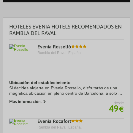
HOTELES EVENIA HOTELS RECOMENDADOS EN
RAMBLA DEL RAVAL
Evenia Rosselló
Rambla del Raval, España.
Ubicación del establecimiento
Si decides alojarte en Evenia Rossello, disfrutarás de una
magnífica ubicación en pleno centro de Barcelona, a solo 15
minutos a pie de Casa Milà y Paseo de Gracia. Además,
Más información.
desde
este hotel se encuentra a 1,1 km ...
49
€
Evenia Rocafort
Rambla del Raval, España.