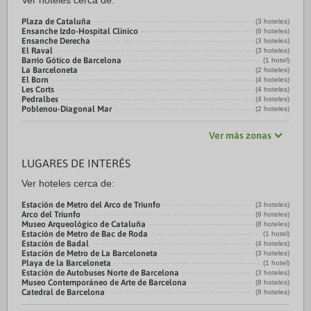
Ver hoteles cerca de:
Plaza de Cataluña
(3 hoteles)
Ensanche Izdo-Hospital Clínico
(6 hoteles)
Ensanche Derecha
(3 hoteles)
El Raval
(3 hoteles)
Barrio Gótico de Barcelona
(1 hotel)
La Barceloneta
(2 hoteles)
El Born
(4 hoteles)
Les Corts
(4 hoteles)
Pedralbes
(4 hoteles)
Poblenou-Diagonal Mar
(2 hoteles)
Ver más zonas
LUGARES DE INTERÉS
Ver hoteles cerca de:
Estación de Metro del Arco de Triunfo
(3 hoteles)
Arco del Triunfo
(8 hoteles)
Museo Arqueológico de Cataluña
(8 hoteles)
Estación de Metro de Bac de Roda
(1 hotel)
Estación de Badal
(4 hoteles)
Estación de Metro de La Barceloneta
(3 hoteles)
Playa de la Barceloneta
(1 hotel)
Estación de Autobuses Norte de Barcelona
(3 hoteles)
Museo Contemporáneo de Arte de Barcelona
(8 hoteles)
Catedral de Barcelona
(8 hoteles)