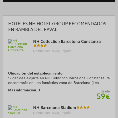
HOTELES NH HOTEL GROUP RECOMENDADOS
EN RAMBLA DEL RAVAL
NH Collection Barcelona Constanza
Rambla del Raval, España.
Ubicación del establecimiento
Si decides alojarte en NH Collection Barcelona Constanza, te
encontrarás en una fantástica zona de Barcelona (Les
Corts) y estarás a menos de cinco minutos en coche de
Más información.
desde
Camp Nou y Plaza de Espanya. Además, ...
59
€
NH Barcelona Stadium
Rambla del Raval, España.