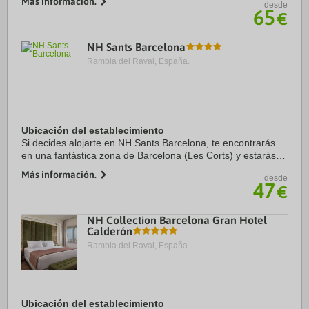
Más información.
desde
Sagrada Familia y Plaza de Catalunya. ...
65
€
NH Sants Barcelona
Rambla del Raval, España.
Ubicación del establecimiento
Si decides alojarte en NH Sants Barcelona, te encontrarás
en una fantástica zona de Barcelona (Les Corts) y estarás a
menos de cinco minutos en coche de Plaza de Espanya y
Más información.
desde
Paseo de Gracia. Además, este ...
47
€
NH Collection Barcelona Gran Hotel
Calderón
Rambla del Raval, España.
Ubicación del establecimiento