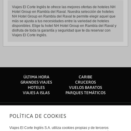
Viajes El Corte Inglés te ofrece las mejores ofertas de hoteles NH
Hotel Group en Rambla del Raval. Nuestra selección de hoteles
NH Hotel Group en Rambla del Raval te permite elegir aquel que
más se ajusta a tus necesidades entre la variedad de hoteles
disponibles. Elige tu hotel NH Hotel Group en Rambla del Raval y
disfruta de toda la garantía y seguridad que te da reservar con
Viajes El Corte Inglés.
ÚLTIMA HORA
CARIBE
GRANDES VIAJES
CRUCEROS
HOTELES
VUELOS BARATOS
VIAJES A ISLAS
PARQUES TEMÁTICOS
POLÍTICA DE COOKIES
Sobre nosotros
Quiénes somos
Viajes El Corte Inglés S.A. utiliza cookies propias y de terceros