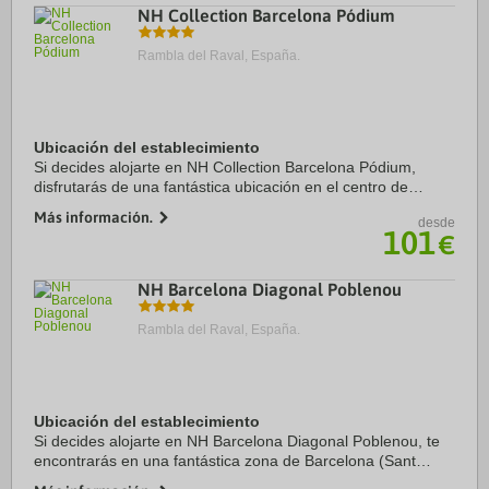
NH Collection Barcelona Pódium
Rambla del Raval, España.
Ubicación del establecimiento
Si decides alojarte en NH Collection Barcelona Pódium,
disfrutarás de una fantástica ubicación en el centro de
Barcelona, a solo 4 min a pie de Arco de Triunfo y a 11 min
Más información.
desde
de Plaza de Catalunya. Además, ...
101
€
NH Barcelona Diagonal Poblenou
Rambla del Raval, España.
Ubicación del establecimiento
Si decides alojarte en NH Barcelona Diagonal Poblenou, te
encontrarás en una fantástica zona de Barcelona (Sant
Martí) y estarás a menos de cinco minutos en coche de