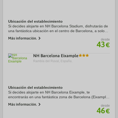
Ubicación del establecimiento
Si decides alojarte en NH Barcelona Stadium, disfrutarás de
una fantástica ubicación en el centro de Barcelona, a solo
cinco minutos en coche de Camp Nou y Plaza de Espanya.
Más información.
desde
Además, este hotel sostenible ...
43
€
NH Barcelona Eixample
Rambla del Raval, España.
Ubicación del establecimiento
Si decides alojarte en NH Barcelona Eixample, te
encontrarás en una fantástica zona de Barcelona (Eixample)
y estarás a menos de cinco minutos en coche de La Rambla
Más información.
desde
y Plaza de Catalunya. Además, este hotel ...
46
€