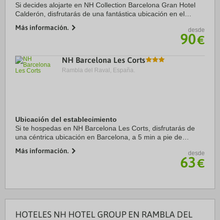
Si decides alojarte en NH Collection Barcelona Gran Hotel
Calderón, disfrutarás de una fantástica ubicación en el
centro de Barcelona, a solo cinco minutos a pie de Plaza de
Más información.
desde
Catalunya y Casa Batlló. ...
90
€
NH Barcelona Les Corts
Rambla del Raval, España.
Ubicación del establecimiento
Si te hospedas en NH Barcelona Les Corts, disfrutarás de
una céntrica ubicación en Barcelona, a 5 min a pie de
Centro comercial L’Illa Diagonal y a 13 min de Plaza de
Más información.
desde
Francesc Macià. Además, este hotel ...
63
€
HOTELES NH HOTEL GROUP EN RAMBLA DEL