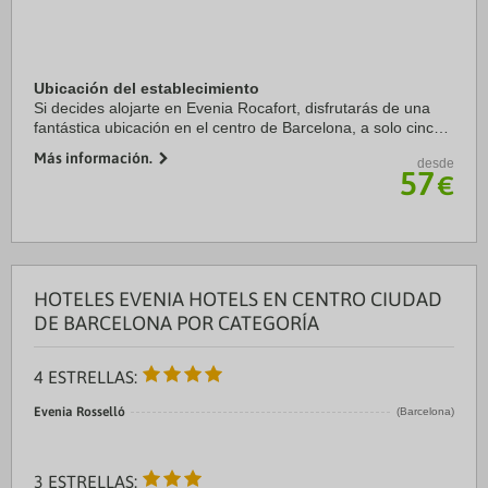
Ubicación del establecimiento
Si decides alojarte en Evenia Rocafort, disfrutarás de una
fantástica ubicación en el centro de Barcelona, a solo cinco
minutos en coche de Plaza de Catalunya y Catedral de
Más información.
desde
Barcelona. Además, este hotel se ...
57
€
HOTELES EVENIA HOTELS EN CENTRO CIUDAD
DE BARCELONA POR CATEGORÍA
4 ESTRELLAS:
Evenia Rosselló
(Barcelona)
3 ESTRELLAS: