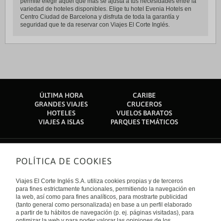
permite elegir aquel que más se ajusta a tus necesidades entre la
variedad de hoteles disponibles. Elige tu hotel Evenia Hotels en
Centro Ciudad de Barcelona y disfruta de toda la garantía y
seguridad que te da reservar con Viajes El Corte Inglés.
ÚLTIMA HORA
CARIBE
GRANDES VIAJES
CRUCEROS
HOTELES
VUELOS BARATOS
VIAJES A ISLAS
PARQUES TEMÁTICOS
POLÍTICA DE COOKIES
Sobre nosotros
Quiénes somos
Viajes El Corte Inglés S.A. utiliza cookies propias y de terceros
Financiación
Enlaces de interés
para fines estrictamente funcionales, permitiendo la navegación en
Sostenibilidad
la web, así como para fines analíticos, para mostrarte publicidad
Turismo accesible
(tanto general como personalizada) en base a un perfil elaborado
Guías de viaje
Tarjeta El Corte Inglés
a partir de tu hábitos de navegación (p. ej. páginas visitadas), para
Catálogos
Trabaja con nosotros
Internacional
optimizar la web y para poder valorar las opiniones de los