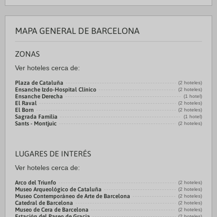
MAPA GENERAL DE BARCELONA
ZONAS
Ver hoteles cerca de:
Plaza de Cataluña
(2 hoteles)
Ensanche Izdo-Hospital Clínico
(2 hoteles)
Ensanche Derecha
(1 hotel)
El Raval
(2 hoteles)
El Born
(2 hoteles)
Sagrada Familia
(1 hotel)
Sants - Montjuic
(2 hoteles)
LUGARES DE INTERÉS
Ver hoteles cerca de:
Arco del Triunfo
(2 hoteles)
Museo Arqueológico de Cataluña
(2 hoteles)
Museo Contemporáneo de Arte de Barcelona
(2 hoteles)
Catedral de Barcelona
(2 hoteles)
Museo de Cera de Barcelona
(2 hoteles)
Estación del Paseo de Gracia
(2 hoteles)