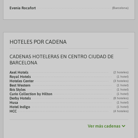
Evenia Rocafort
(Barcelona)
HOTELES POR CADENA
CADENAS HOTELERAS EN CENTRO CIUDAD DE
BARCELONA
Axel Hotels
(2 hoteles)
Royal Hotels
(1 hotel)
Hoteles Center
(3 hoteles)
Best Western
(1 hotel)
Ibis Styles
(1 hotel)
Curio Collection by Hilton
(1 hotel)
Derby Hotels
(8 hoteles)
Husa
(1 hotel)
Hotel Indigo
(1 hotel)
HCC
(4 hoteles)
Ver más cadenas