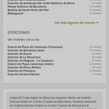
Estación de Autobuses del Jardín Botánico de Barce
(1 hotel)
Museo Histórico de Barcelona
(2 hoteles)
Basilica de Santa Maria del Mar
(2 hoteles)
Bellesguard
(2 hoteles)
Ver más lugares de intéres
ESTACIONES
Ver hoteles cerca de:
Estació de Plaça de Catalunya (Cercanias)
(2 hoteles)
Estación de Barcelona Sants
(2 hoteles)
Estación de Gracia
(1 hotel)
Estación de La Bonanova
(1 hotel)
Estación de Magoria - La Campana
(1 hotel)
Estació de Plaça Catalunya (metro)
(2 hoteles)
Estación de Placa Molina
(1 hotel)
Estación de Provenca
(2 hoteles)
Estación de Sant Gervasi
(1 hotel)
Viajes El Corte Inglés te ofrece las mejores ofertas de hoteles
Evenia Hotels en Centro Ciudad de Barcelona. Nuestra selección
de hoteles Evenia Hotels en Centro Ciudad de Barcelona te