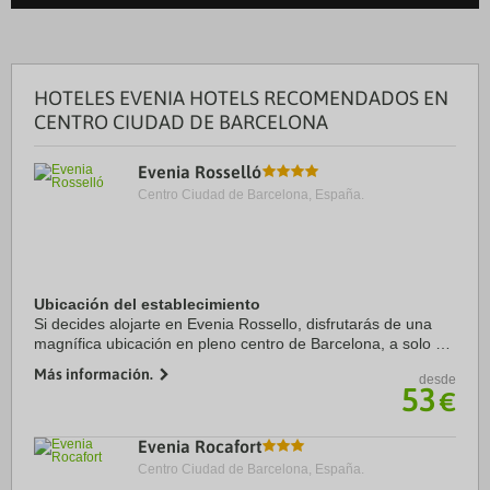
HOTELES EVENIA HOTELS RECOMENDADOS EN
CENTRO CIUDAD DE BARCELONA
Evenia Rosselló
Centro Ciudad de Barcelona, España.
Ubicación del establecimiento
Si decides alojarte en Evenia Rossello, disfrutarás de una
magnífica ubicación en pleno centro de Barcelona, a solo 15
minutos a pie de Casa Milà y Paseo de Gracia. Además,
Más información.
desde
este hotel se encuentra a 1,1 km ...
53
€
Evenia Rocafort
Centro Ciudad de Barcelona, España.