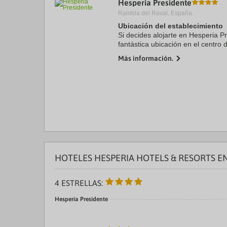
Hesperia Presidente
a
Rambla del Raval, España.
da
P
Ubicación del establecimiento
th
Si decides alojarte en Hesperia Pr
qu
fantástica ubicación en el centro 
m
minutos en coche de Plaza de Ca
k
Más información.
este hotel sostenible ...
to
ge
th
k
sh
fo
c
da
HOTELES HESPERIA HOTELS & RESORTS E
4 ESTRELLAS:
Hesperia Presidente