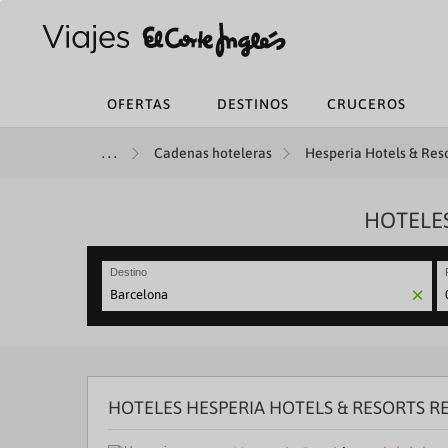
OFERTAS
DESTINOS
CRUCEROS
Cadenas hoteleras
Hesperia Hotels & Reso
HOTELES
Destino
N
fo
to
in
wi
th
HOTELES HESPERIA HOTELS & RESORTS 
ca
a
se