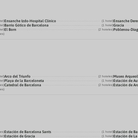
Ensanche Izdo-Hospital Clínico
Ensanche Der
tel)
(1 hotel)
Barrio Gótico de Barcelona
Gracia
tel)
(1 hotel)
El Born
Poblenou-Dia
tel)
(2 hoteles)
les)
Arco del Triunfo
Museo Arqueol
tel)
(2 hoteles)
Playa de la Barceloneta
Estación de Au
tel)
(1 hotel)
Catedral de Barcelona
Estación de Ar
les)
(2 hoteles)
les)
Estación de Barcelona Sants
Estación de Ba
les)
(1 hotel)
Estación de Gracia
Estación de L
tel)
(1 hotel)