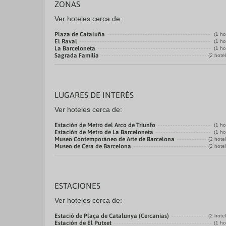
ZONAS
Ver hoteles cerca de:
Plaza de Cataluña
(1 ho
El Raval
(1 ho
La Barceloneta
(1 ho
Sagrada Familia
(2 hote
LUGARES DE INTERÉS
Ver hoteles cerca de:
Estación de Metro del Arco de Triunfo
(1 ho
Estación de Metro de La Barceloneta
(1 ho
Museo Contemporáneo de Arte de Barcelona
(2 hote
Museo de Cera de Barcelona
(2 hote
ESTACIONES
Ver hoteles cerca de:
Estació de Plaça de Catalunya (Cercanias)
(2 hote
Estación de El Putxet
(1 ho