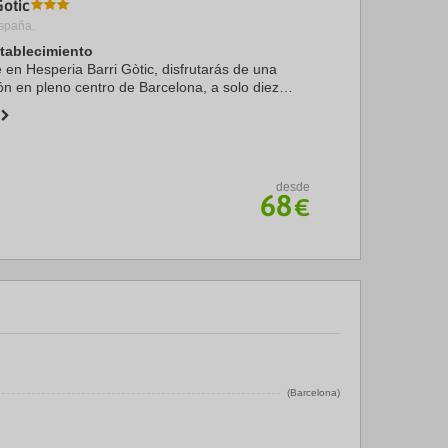
Gotic
spaña.
stablecimiento
e en Hesperia Barri Gòtic, disfrutarás de una
ón en pleno centro de Barcelona, a solo diez
 La Rambla y Puerto de Barcelona. Además, este
.
desde
68
€
(Barcelona)