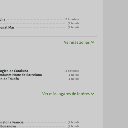
echa
(2 hoteles)
(1 hotel)
gonal Mar
(1 hotel)
Ver más zonas
ógico de Cataluña
(3 hoteles)
tobuses Norte de Barcelona
(1 hotel)
co de Triunfo
(1 hotel)
Ver más lugares de intéres
rcelona Francia
(1 hotel)
a Bonanova
(1 hotel)