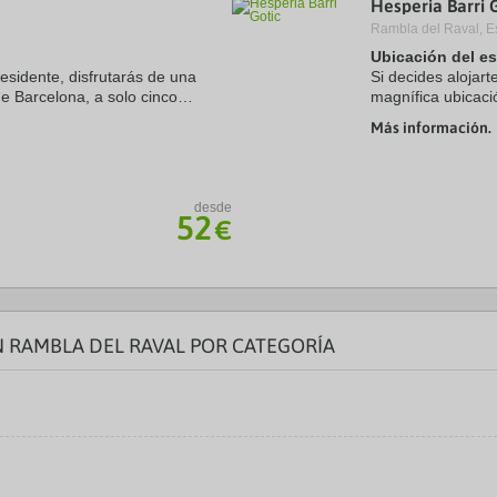
Hesperia Barri 
a
Rambla del Raval, E
te.
date.
ress
Press
Ubicación del e
e
the
esidente, disfrutarás de una
Si decides alojart
estion
question
de Barcelona, a solo cinco
magnífica ubicaci
ark
mark
talunya y La Rambla. Además,
minutos a pie de
ey
key
Más información.
hotel sostenible ..
to
t
get
e
the
eyboard
keyboard
desde
ortcuts
shortcuts
52
€
r
for
hanging
changing
tes.
dates.
N RAMBLA DEL RAVAL POR CATEGORÍA