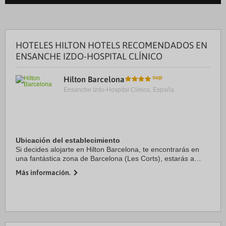
HOTELES HILTON HOTELS RECOMENDADOS EN
ENSANCHE IZDO-HOSPITAL CLÍNICO
Hilton Barcelona
Ensanche Izdo-Hospital Clínico, España.
Ubicación del establecimiento
Si decides alojarte en Hilton Barcelona, te encontrarás en
una fantástica zona de Barcelona (Les Corts), estarás a
unos pasos de Centro comercial L’Illa Diagonal y a 3 min en
Más información.
coche de Museo del Fútbol Club ...