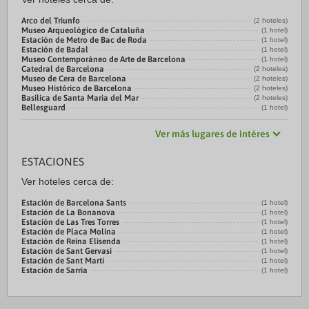
Arco del Triunfo
(2 hoteles)
Museo Arqueológico de Cataluña
(1 hotel)
Estación de Metro de Bac de Roda
(1 hotel)
Estación de Badal
(1 hotel)
Museo Contemporáneo de Arte de Barcelona
(1 hotel)
Catedral de Barcelona
(2 hoteles)
Museo de Cera de Barcelona
(2 hoteles)
Museo Histórico de Barcelona
(2 hoteles)
Basilica de Santa Maria del Mar
(2 hoteles)
Bellesguard
(1 hotel)
Ver más lugares de intéres
ESTACIONES
Ver hoteles cerca de:
Estación de Barcelona Sants
(1 hotel)
Estación de La Bonanova
(1 hotel)
Estación de Las Tres Torres
(1 hotel)
Estación de Placa Molina
(1 hotel)
Estación de Reina Elisenda
(1 hotel)
Estación de Sant Gervasi
(1 hotel)
Estación de Sant Marti
(1 hotel)
Estación de Sarria
(1 hotel)