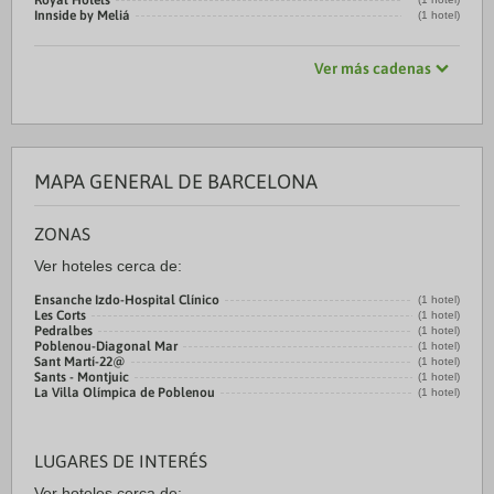
Royal Hotels
Innside by Meliá
(1 hotel)
Ver más cadenas
MAPA GENERAL DE BARCELONA
ZONAS
Ver hoteles cerca de:
Ensanche Izdo-Hospital Clínico
(1 hotel)
Les Corts
(1 hotel)
Pedralbes
(1 hotel)
Poblenou-Diagonal Mar
(1 hotel)
Sant Martí-22@
(1 hotel)
Sants - Montjuic
(1 hotel)
La Villa Olímpica de Poblenou
(1 hotel)
LUGARES DE INTERÉS
Ver hoteles cerca de: