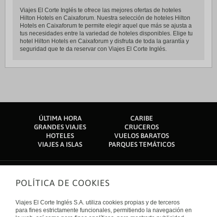
Viajes El Corte Inglés te ofrece las mejores ofertas de hoteles
Hilton Hotels en Caixaforum. Nuestra selección de hoteles Hilton
Hotels en Caixaforum te permite elegir aquel que más se ajusta a
tus necesidades entre la variedad de hoteles disponibles. Elige tu
hotel Hilton Hotels en Caixaforum y disfruta de toda la garantía y
seguridad que te da reservar con Viajes El Corte Inglés.
ÚLTIMA HORA
CARIBE
GRANDES VIAJES
CRUCEROS
HOTELES
VUELOS BARATOS
VIAJES A ISLAS
PARQUES TEMÁTICOS
POLÍTICA DE COOKIES
Sobre nosotros
Quiénes somos
Viajes El Corte Inglés S.A. utiliza cookies propias y de terceros
Financiación
Enlaces de interés
para fines estrictamente funcionales, permitiendo la navegación en
Sostenibilidad