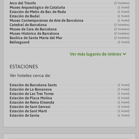
Arco del Triunfo
(2 hoteles)
Museo Arqueológico de Cataluña
(1 hotel)
Estación de Metro de Bac de Roda
(1 hotel)
Estación de Badal
(1 hotel)
Museo Contemporáneo de Arte de Barcelona
(1 hotel)
Catedral de Barcelona
(2 hoteles)
Museo de Cera de Barcelona
(2 hoteles)
Museo Histórico de Barcelona
(2 hoteles)
Basilica de Santa Maria del Mar
(2 hoteles)
Bellesguard
(1 hotel)
Ver más lugares de intéres
ESTACIONES
Ver hoteles cerca de:
Estación de Barcelona Sants
(1 hotel)
Estación de La Bonanova
(1 hotel)
Estación de Las Tres Torres
(1 hotel)
Estación de Placa Molina
(1 hotel)
Estación de Reina Elisenda
(1 hotel)
Estación de Sant Gervasi
(1 hotel)
Estación de Sant Marti
(1 hotel)
Estación de Sarria
(1 hotel)