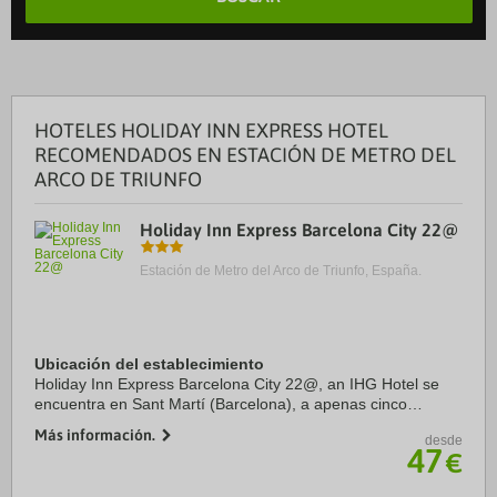
HOTELES HOLIDAY INN EXPRESS HOTEL
RECOMENDADOS EN ESTACIÓN DE METRO DEL
ARCO DE TRIUNFO
Holiday Inn Express Barcelona City 22@
Estación de Metro del Arco de Triunfo, España.
Ubicación del establecimiento
Holiday Inn Express Barcelona City 22@, an IHG Hotel se
encuentra en Sant Martí (Barcelona), a apenas cinco
minutos en coche de Parque del Centro del Poblenou y
Más información.
desde
Sagrada Familia. Además, este hotel se ...
47
€