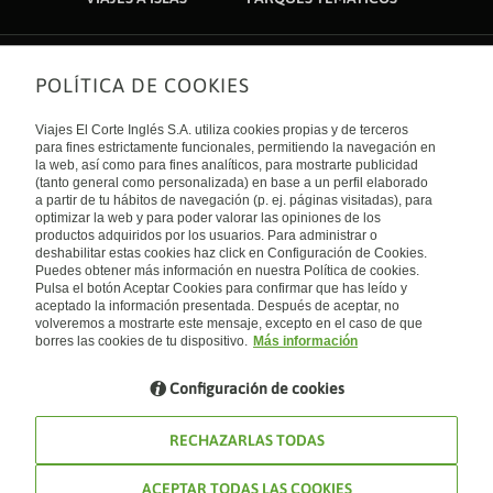
POLÍTICA DE COOKIES
Sobre nosotros
Quiénes somos
Viajes El Corte Inglés S.A. utiliza cookies propias y de terceros
Financiación
Enlaces de interés
para fines estrictamente funcionales, permitiendo la navegación en
Sostenibilidad
la web, así como para fines analíticos, para mostrarte publicidad
Turismo accesible
(tanto general como personalizada) en base a un perfil elaborado
Guías de viaje
Tarjeta El Corte Inglés
a partir de tu hábitos de navegación (p. ej. páginas visitadas), para
Catálogos
Trabaja con nosotros
Internacional
optimizar la web y para poder valorar las opiniones de los
Auto check-in
El Corte Inglés
productos adquiridos por los usuarios. Para administrar o
Condiciones Generales
Canal Ético
deshabilitar estas cookies haz click en Configuración de Cookies.
Política de privacidad
España
Política de cookies
Puedes obtener más información en nuestra Política de cookies.
Accesibilidad
Pulsa el botón Aceptar Cookies para confirmar que has leído y
Empresas/ Grupos
aceptado la información presentada. Después de aceptar, no
Visita nuestro blog
volveremos a mostrarte este mensaje, excepto en el caso de que
borres las cookies de tu dispositivo.
Más información
Blog de Viajes el Corte inglés
Configuración de cookies
RECHAZARLAS TODAS
ACEPTAR TODAS LAS COOKIES