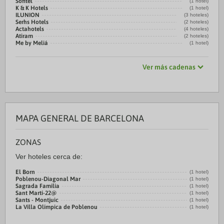
Sofitel
(1 hotel)
K & K Hotels
(1 hotel)
ILUNION
(3 hoteles)
Serhs Hotels
(2 hoteles)
Actahotels
(4 hoteles)
Atiram
(2 hoteles)
Me by Meliá
(1 hotel)
Ver más cadenas
MAPA GENERAL DE BARCELONA
ZONAS
Ver hoteles cerca de:
El Born
(1 hotel)
Poblenou-Diagonal Mar
(1 hotel)
Sagrada Familia
(1 hotel)
Sant Martí-22@
(1 hotel)
Sants - Montjuic
(1 hotel)
La Villa Olímpica de Poblenou
(1 hotel)