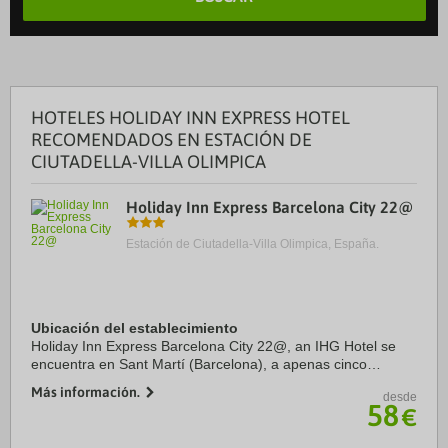
HOTELES HOLIDAY INN EXPRESS HOTEL
RECOMENDADOS EN ESTACIÓN DE
CIUTADELLA-VILLA OLIMPICA
Holiday Inn Express Barcelona City 22@
Estación de Ciutadella-Villa Olimpica, España.
Ubicación del establecimiento
Holiday Inn Express Barcelona City 22@, an IHG Hotel se
encuentra en Sant Martí (Barcelona), a apenas cinco
minutos en coche de Parque del Centro del Poblenou y
Más información.
desde
Sagrada Familia. Además, este hotel se ...
58
€