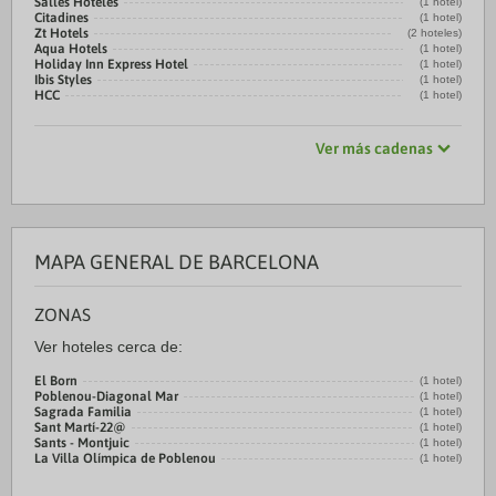
Sallés Hoteles
(1 hotel)
Citadines
(1 hotel)
Zt Hotels
(2 hoteles)
Aqua Hotels
(1 hotel)
Holiday Inn Express Hotel
(1 hotel)
Ibis Styles
(1 hotel)
HCC
(1 hotel)
Ver más cadenas
MAPA GENERAL DE BARCELONA
ZONAS
Ver hoteles cerca de:
El Born
(1 hotel)
Poblenou-Diagonal Mar
(1 hotel)
Sagrada Familia
(1 hotel)
Sant Martí-22@
(1 hotel)
Sants - Montjuic
(1 hotel)
La Villa Olímpica de Poblenou
(1 hotel)