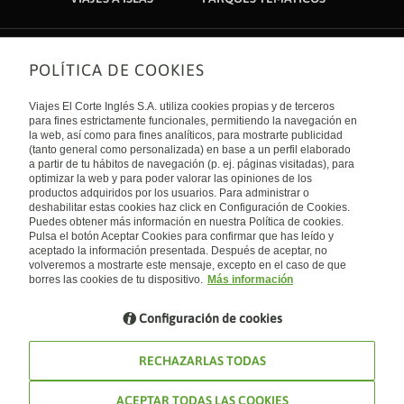
POLÍTICA DE COOKIES
Sobre nosotros
Quiénes somos
Viajes El Corte Inglés S.A. utiliza cookies propias y de terceros
Financiación
Enlaces de interés
para fines estrictamente funcionales, permitiendo la navegación en
Sostenibilidad
la web, así como para fines analíticos, para mostrarte publicidad
Turismo accesible
(tanto general como personalizada) en base a un perfil elaborado
Guías de viaje
Tarjeta El Corte Inglés
a partir de tu hábitos de navegación (p. ej. páginas visitadas), para
Catálogos
Trabaja con nosotros
Internacional
optimizar la web y para poder valorar las opiniones de los
Auto check-in
El Corte Inglés
productos adquiridos por los usuarios. Para administrar o
Condiciones Generales
Canal Ético
deshabilitar estas cookies haz click en Configuración de Cookies.
Política de privacidad
España
Política de cookies
Puedes obtener más información en nuestra Política de cookies.
Accesibilidad
Pulsa el botón Aceptar Cookies para confirmar que has leído y
Empresas/ Grupos
aceptado la información presentada. Después de aceptar, no
Visita nuestro blog
volveremos a mostrarte este mensaje, excepto en el caso de que
borres las cookies de tu dispositivo.
Más información
Blog de Viajes el Corte inglés
Configuración de cookies
RECHAZARLAS TODAS
ACEPTAR TODAS LAS COOKIES