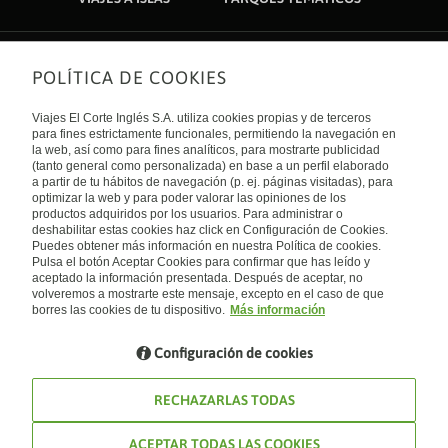
POLÍTICA DE COOKIES
Sobre nosotros
Quiénes somos
Viajes El Corte Inglés S.A. utiliza cookies propias y de terceros
Financiación
Enlaces de interés
para fines estrictamente funcionales, permitiendo la navegación en
Sostenibilidad
la web, así como para fines analíticos, para mostrarte publicidad
Turismo accesible
(tanto general como personalizada) en base a un perfil elaborado
Guías de viaje
Tarjeta El Corte Inglés
a partir de tu hábitos de navegación (p. ej. páginas visitadas), para
Catálogos
Trabaja con nosotros
Internacional
optimizar la web y para poder valorar las opiniones de los
Auto check-in
El Corte Inglés
productos adquiridos por los usuarios. Para administrar o
Condiciones Generales
Canal Ético
deshabilitar estas cookies haz click en Configuración de Cookies.
Política de privacidad
España
Política de cookies
Puedes obtener más información en nuestra Política de cookies.
Accesibilidad
Pulsa el botón Aceptar Cookies para confirmar que has leído y
Empresas/ Grupos
aceptado la información presentada. Después de aceptar, no
Visita nuestro blog
volveremos a mostrarte este mensaje, excepto en el caso de que
borres las cookies de tu dispositivo.
Más información
Blog de Viajes el Corte inglés
Configuración de cookies
RECHAZARLAS TODAS
ACEPTAR TODAS LAS COOKIES