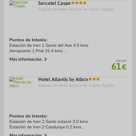
Sercotel Caspe
Estación de Metro del Arco de Triunfo, España.
Puntos de Interés:
Estación de tren 1:Sants del Ave 4.0 kms
Aeropuerto 1:Prat 16.4 kms
Puerto:De Barcelona 13.0 kms
Más información.
desde
Centro Ciudad:Plaça de Catalunya 1.5 kms
61
€
Recinto ferial 1:Fira Barcelona Gran Via 6.7 kms
Hotel Atlantis by Atbcn
Estación de Metro del Arco de Triunfo, España.
Puntos de Interés:
Estación de tren 1:Sants estació 3.0 kms
Estación de tren 2:Catalunya 0.2 kms
Aeropuerto 1:El Prat 20.0 kms
Más información.