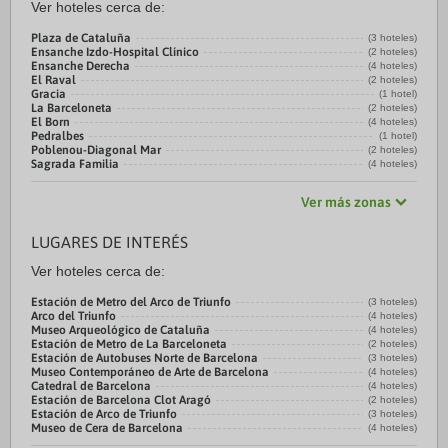
Ver hoteles cerca de:
Plaza de Cataluña
(3 hoteles)
Ensanche Izdo-Hospital Clínico
(2 hoteles)
Ensanche Derecha
(4 hoteles)
El Raval
(2 hoteles)
Gracia
(1 hotel)
La Barceloneta
(2 hoteles)
El Born
(4 hoteles)
Pedralbes
(1 hotel)
Poblenou-Diagonal Mar
(2 hoteles)
Sagrada Familia
(4 hoteles)
Ver más zonas
LUGARES DE INTERÉS
Ver hoteles cerca de:
Estación de Metro del Arco de Triunfo
(3 hoteles)
Arco del Triunfo
(4 hoteles)
Museo Arqueológico de Cataluña
(4 hoteles)
Estación de Metro de La Barceloneta
(2 hoteles)
Estación de Autobuses Norte de Barcelona
(3 hoteles)
Museo Contemporáneo de Arte de Barcelona
(4 hoteles)
Catedral de Barcelona
(4 hoteles)
Estación de Barcelona Clot Aragó
(2 hoteles)
Estación de Arco de Triunfo
(3 hoteles)
Museo de Cera de Barcelona
(4 hoteles)