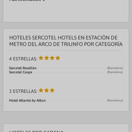
Puerto:Barcelona 2.0 kms
Centro Ciudad:BARCELONA 0.0 kms
Recinto ferial 1:Pl. Espanya 2.0 ...
HOTELES SERCOTEL HOTELS EN ESTACIÓN DE
METRO DEL ARCO DE TRIUNFO POR CATEGORÍA
4 ESTRELLAS:
Sercotel Rosellón
(Barcelona)
Sercotel Caspe
(Barcelona)
3 ESTRELLAS:
Hotel Atlantis by Atbcn
(Barcelona)