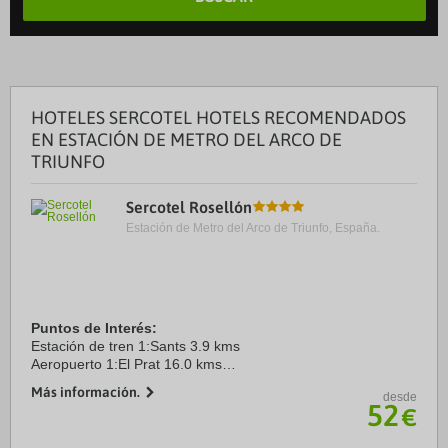
HOTELES SERCOTEL HOTELS RECOMENDADOS
EN ESTACIÓN DE METRO DEL ARCO DE
TRIUNFO
Sercotel Rosellón
Estación de Metro del Arco de Triunfo, España.
Puntos de Interés:
Estación de tren 1:Sants 3.9 kms
Aeropuerto 1:El Prat 16.0 kms
Puerto:Barcelona 4.1 kms
Más información.
desde
Centro Ciudad:Plaça de Catalunya 2.7 kms
52
€
Recinto ferial 1:Fira 4.7 kms