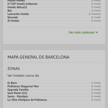
Hilton Hotels
(1 hotel)
H·TOP Hotels & Resorts
(1 hotel)
Hotels Attica21
(1 hotel)
Ibis
(1 hotel)
Leonardo Hotels
(2 hoteles)
Novotel
(1 hotel)
Zt Hotels
(1 hotel)
Ver más cadenas
MAPA GENERAL DE BARCELONA
ZONAS
Ver hoteles cerca de:
El Born
(1 hotel)
Poblenou-Diagonal Mar
(1 hotel)
Sagrada Familia
(1 hotel)
Sant Martí-22@
(1 hotel)
Sants - Montjuic
(1 hotel)
La Villa Olímpica de Poblenou
(1 hotel)