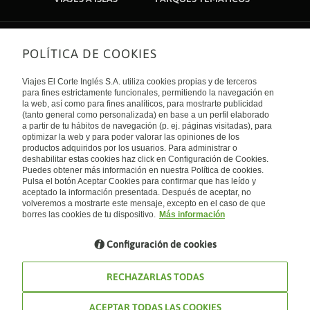
POLÍTICA DE COOKIES
Sobre nosotros
Quiénes somos
Viajes El Corte Inglés S.A. utiliza cookies propias y de terceros
Financiación
Enlaces de interés
para fines estrictamente funcionales, permitiendo la navegación en
Sostenibilidad
la web, así como para fines analíticos, para mostrarte publicidad
Turismo accesible
(tanto general como personalizada) en base a un perfil elaborado
Guías de viaje
Tarjeta El Corte Inglés
a partir de tu hábitos de navegación (p. ej. páginas visitadas), para
Catálogos
Trabaja con nosotros
Internacional
optimizar la web y para poder valorar las opiniones de los
Auto check-in
El Corte Inglés
productos adquiridos por los usuarios. Para administrar o
Condiciones Generales
Canal Ético
deshabilitar estas cookies haz click en Configuración de Cookies.
Política de privacidad
España
Política de cookies
Puedes obtener más información en nuestra Política de cookies.
Accesibilidad
Pulsa el botón Aceptar Cookies para confirmar que has leído y
Empresas/ Grupos
aceptado la información presentada. Después de aceptar, no
Visita nuestro blog
volveremos a mostrarte este mensaje, excepto en el caso de que
borres las cookies de tu dispositivo.
Más información
Blog de Viajes el Corte inglés
Configuración de cookies
RECHAZARLAS TODAS
ACEPTAR TODAS LAS COOKIES