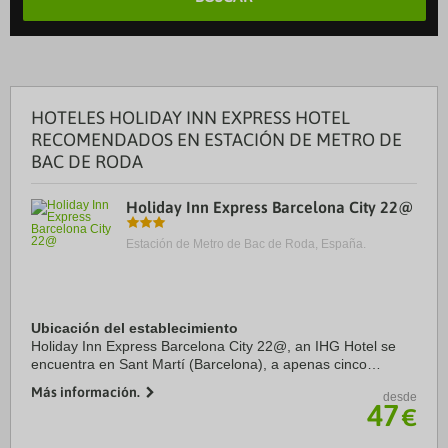
HOTELES HOLIDAY INN EXPRESS HOTEL
RECOMENDADOS EN ESTACIÓN DE METRO DE
BAC DE RODA
Holiday Inn Express Barcelona City 22@
Estación de Metro de Bac de Roda, España.
Ubicación del establecimiento
Holiday Inn Express Barcelona City 22@, an IHG Hotel se
encuentra en Sant Martí (Barcelona), a apenas cinco
minutos en coche de Parque del Centro del Poblenou y
Más información.
desde
Sagrada Familia. Además, este hotel se ...
47
€