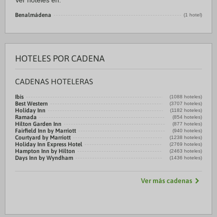
Ver hoteles en:
Benalmádena
(1 hotel)
HOTELES POR CADENA
CADENAS HOTELERAS
Ibis
(1088 hoteles)
Best Western
(3707 hoteles)
Holiday Inn
(1182 hoteles)
Ramada
(854 hoteles)
Hilton Garden Inn
(877 hoteles)
Fairfield Inn by Marriott
(940 hoteles)
Courtyard by Marriott
(1238 hoteles)
Holiday Inn Express Hotel
(2769 hoteles)
Hampton Inn by Hilton
(2463 hoteles)
Days Inn by Wyndham
(1436 hoteles)
Ver más cadenas