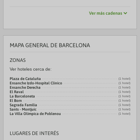
Ver más cadenas
MAPA GENERAL DE BARCELONA
ZONAS
Ver hoteles cerca de:
Plaza de Cataluña
(1 hotel)
Ensanche Izdo-Hospital Clínico
(1 hotel)
Ensanche Derecha
(1 hotel)
El Raval
(1 hotel)
La Barceloneta
(1 hotel)
El Born
(1 hotel)
Sagrada Familia
(1 hotel)
Sants - Montjuic
(1 hotel)
La Villa Olímpica de Poblenou
(1 hotel)
LUGARES DE INTERÉS