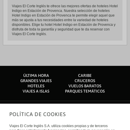
Viajes El Corte Inglés te ofrece las mejores ofertas de hoteles Hotel
Indigo en Estación de Provenca. Nuestra selección de hoteles
Hotel Indigo en Estación de Provenca te permite elegir aquel que
más se ajusta a tus necesidades entre la variedad de hoteles
disponibles. Elige tu hotel Hotel Indigo en Estación de Provenca y
disfruta de toda la garantía y seguridad que te da reservar con
Viajes El Corte Inglés.
ÚLTIMA HORA
CARIBE
GRANDES VIAJES
CRUCEROS
HOTELES
VUELOS BARATOS
VIAJES A ISLAS
PARQUES TEMÁTICOS
POLÍTICA DE COOKIES
Sobre nosotros
Quiénes somos
Viajes El Corte Inglés S.A. utiliza cookies propias y de terceros
Financiación