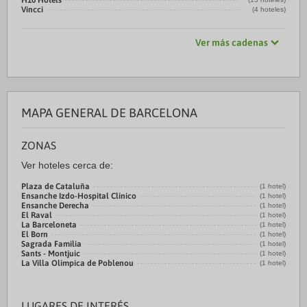
H10 Hotels
Vincci
(4 hoteles)
Ver más cadenas
MAPA GENERAL DE BARCELONA
ZONAS
Ver hoteles cerca de:
Plaza de Cataluña
(1 hotel)
Ensanche Izdo-Hospital Clínico
(1 hotel)
Ensanche Derecha
(1 hotel)
El Raval
(1 hotel)
La Barceloneta
(1 hotel)
El Born
(1 hotel)
Sagrada Familia
(1 hotel)
Sants - Montjuic
(1 hotel)
La Villa Olímpica de Poblenou
(1 hotel)
LUGARES DE INTERÉS