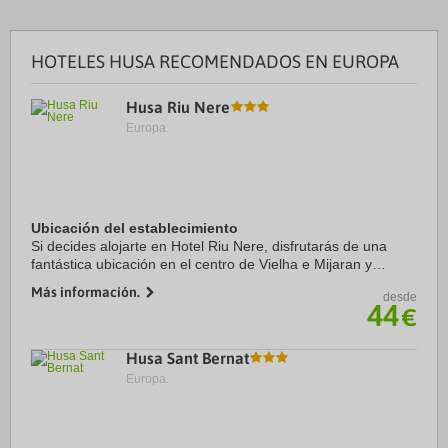
HOTELES HUSA RECOMENDADOS EN EUROPA
Husa Riu Nere
Europa.
Ubicación del establecimiento
Si decides alojarte en Hotel Riu Nere, disfrutarás de una
fantástica ubicación en el centro de Vielha e Mijaran y
apenas te separarán 15 minutos en coche de Estación de
Más información.
desde
esquí de Baqueira Beret y Museo del ...
44
€
Husa Sant Bernat
Europa.