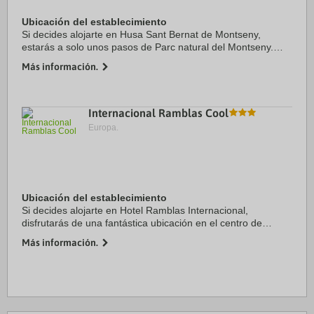
Ubicación del establecimiento
Si decides alojarte en Husa Sant Bernat de Montseny,
estarás a solo unos pasos de Parc natural del Montseny.
Además, este hotel se encuentra a 35 km de Centro
Más información.
comercial La Roca Village y a 14,5 km de ...
Internacional Ramblas Cool
Europa.
Ubicación del establecimiento
Si decides alojarte en Hotel Ramblas Internacional,
disfrutarás de una fantástica ubicación en el centro de
Barcelona, a unos pasos de La Rambla y a solo 6 min a pie
Más información.
de Catedral de Barcelona. Además, este ...