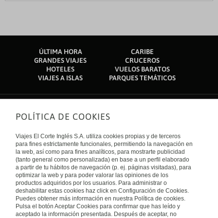
ÚLTIMA HORA
CARIBE
GRANDES VIAJES
CRUCEROS
HOTELES
VUELOS BARATOS
VIAJES A ISLAS
PARQUES TEMÁTICOS
POLÍTICA DE COOKIES
Sobre nosotros
Quiénes somos
Viajes El Corte Inglés S.A. utiliza cookies propias y de terceros
Financiación
Enlaces de interés
para fines estrictamente funcionales, permitiendo la navegación en
Sostenibilidad
la web, así como para fines analíticos, para mostrarte publicidad
Turismo accesible
(tanto general como personalizada) en base a un perfil elaborado
Guías de viaje
Tarjeta El Corte Inglés
a partir de tu hábitos de navegación (p. ej. páginas visitadas), para
Catálogos
Trabaja con nosotros
Internacional
optimizar la web y para poder valorar las opiniones de los
Auto check-in
El Corte Inglés
productos adquiridos por los usuarios. Para administrar o
Condiciones Generales
Canal Ético
deshabilitar estas cookies haz click en Configuración de Cookies.
Política de privacidad
España
Política de cookies
Puedes obtener más información en nuestra Política de cookies.
Accesibilidad
Pulsa el botón Aceptar Cookies para confirmar que has leído y
Empresas/ Grupos
aceptado la información presentada. Después de aceptar, no