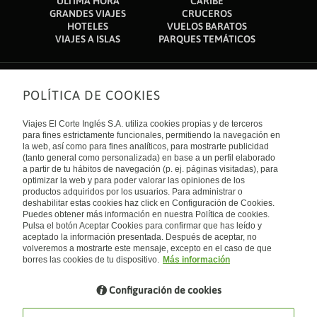
ÚLTIMA HORA
CARIBE
GRANDES VIAJES
CRUCEROS
HOTELES
VUELOS BARATOS
VIAJES A ISLAS
PARQUES TEMÁTICOS
POLÍTICA DE COOKIES
Sobre nosotros
Quiénes somos
Viajes El Corte Inglés S.A. utiliza cookies propias y de terceros
Financiación
Enlaces de interés
para fines estrictamente funcionales, permitiendo la navegación en
Sostenibilidad
la web, así como para fines analíticos, para mostrarte publicidad
Turismo accesible
(tanto general como personalizada) en base a un perfil elaborado
Guías de viaje
Tarjeta El Corte Inglés
a partir de tu hábitos de navegación (p. ej. páginas visitadas), para
Catálogos
Trabaja con nosotros
Internacional
optimizar la web y para poder valorar las opiniones de los
Auto check-in
El Corte Inglés
productos adquiridos por los usuarios. Para administrar o
Condiciones Generales
Canal Ético
deshabilitar estas cookies haz click en Configuración de Cookies.
Política de privacidad
España
Política de cookies
Puedes obtener más información en nuestra Política de cookies.
Accesibilidad
Pulsa el botón Aceptar Cookies para confirmar que has leído y
Empresas/ Grupos
aceptado la información presentada. Después de aceptar, no
Visita nuestro blog
volveremos a mostrarte este mensaje, excepto en el caso de que
borres las cookies de tu dispositivo.
Más información
Blog de Viajes el Corte inglés
Configuración de cookies