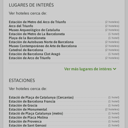
LUGARES DE INTERÉS
Ver hoteles cerca de:
Estación de Metro del Arco de Triunfo
(2 hoteles)
Arco del Triunfo
(2 hoteles)
Museo Arqueológico de Cataluña
(2 hoteles)
Estación de Metro de La Barceloneta
(1 hotel)
Playa de la Barceloneta
(1 hotel)
Estación de Autobuses Norte de Barcelona
(2 hoteles)
Museo Contemporáneo de Arte de Barcelona
(2 hoteles)
Catedral de Barcelona
(2 hoteles)
Estación de Barcelona Clot Aragó
(1 hotel)
Estación de Arco de Triunfo
(2 hoteles)
Ver más lugares de intéres
ESTACIONES
Ver hoteles cerca de:
Estació de Plaça de Catalunya (Cercanias)
(1 hotel)
Estación de Barcelona Francia
(1 hotel)
Estación de Gracia
(1 hotel)
Estación de Monumental
(2 hoteles)
Estació de Plaça Catalunya (metro)
(1 hotel)
Estación de Placa Molina
(1 hotel)
Estación de Provenca
(1 hotel)
Estación de Sant Gervasi
(1 hotel)