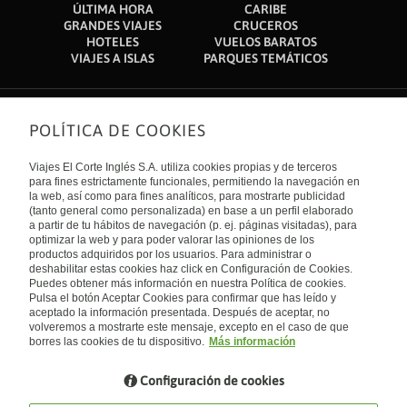
ÚLTIMA HORA
CARIBE
GRANDES VIAJES
CRUCEROS
HOTELES
VUELOS BARATOS
VIAJES A ISLAS
PARQUES TEMÁTICOS
POLÍTICA DE COOKIES
Sobre nosotros
Quiénes somos
Viajes El Corte Inglés S.A. utiliza cookies propias y de terceros
Financiación
Enlaces de interés
para fines estrictamente funcionales, permitiendo la navegación en
Sostenibilidad
la web, así como para fines analíticos, para mostrarte publicidad
Turismo accesible
(tanto general como personalizada) en base a un perfil elaborado
Guías de viaje
Tarjeta El Corte Inglés
a partir de tu hábitos de navegación (p. ej. páginas visitadas), para
Catálogos
Trabaja con nosotros
Internacional
optimizar la web y para poder valorar las opiniones de los
Auto check-in
El Corte Inglés
productos adquiridos por los usuarios. Para administrar o
Condiciones Generales
Canal Ético
deshabilitar estas cookies haz click en Configuración de Cookies.
Política de privacidad
España
Política de cookies
Puedes obtener más información en nuestra Política de cookies.
Accesibilidad
Pulsa el botón Aceptar Cookies para confirmar que has leído y
Empresas/ Grupos
aceptado la información presentada. Después de aceptar, no
Visita nuestro blog
volveremos a mostrarte este mensaje, excepto en el caso de que
borres las cookies de tu dispositivo.
Más información
Blog de Viajes el Corte inglés
Configuración de cookies