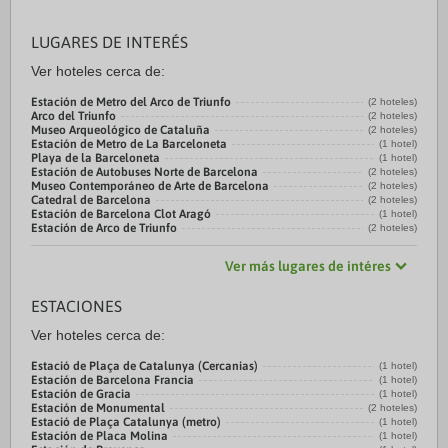
LUGARES DE INTERÉS
Ver hoteles cerca de:
Estación de Metro del Arco de Triunfo
(2 hoteles)
Arco del Triunfo
(2 hoteles)
Museo Arqueológico de Cataluña
(2 hoteles)
Estación de Metro de La Barceloneta
(1 hotel)
Playa de la Barceloneta
(1 hotel)
Estación de Autobuses Norte de Barcelona
(2 hoteles)
Museo Contemporáneo de Arte de Barcelona
(2 hoteles)
Catedral de Barcelona
(2 hoteles)
Estación de Barcelona Clot Aragó
(1 hotel)
Estación de Arco de Triunfo
(2 hoteles)
Ver más lugares de intéres
ESTACIONES
Ver hoteles cerca de:
Estació de Plaça de Catalunya (Cercanias)
(1 hotel)
Estación de Barcelona Francia
(1 hotel)
Estación de Gracia
(1 hotel)
Estación de Monumental
(2 hoteles)
Estació de Plaça Catalunya (metro)
(1 hotel)
Estación de Placa Molina
(1 hotel)