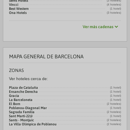
Serhs Hotels
(3 hoteles)
Vincci
(4 hoteles)
Best Western
(1 hotel)
Ona Hotels
(3 hoteles)
Ver más cadenas
MAPA GENERAL DE BARCELONA
ZONAS
Ver hoteles cerca de:
Plaza de Cataluña
(1 hotel)
Ensanche Derecha
(1 hotel)
Gracia
(1 hotel)
La Barceloneta
(1 hotel)
El Born
(2 hoteles)
Poblenou-Diagonal Mar
(1 hotel)
Sagrada Familia
(2 hoteles)
Sant Martí-22@
(1 hotel)
Sants - Montjuic
(2 hoteles)
La Villa Olímpica de Poblenou
(2 hoteles)