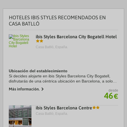
HOTELES IBIS STYLES RECOMENDADOS EN
CASA BATLLÓ
ibis Styles Barcelona City Bogatell Hotel
Casa Batlló, España.
Ubicación del establecimiento
Si decides alojarte en ibis Styles Barcelona City Bogatell,
disfrutarás de una céntrica ubicación en Barcelona, a solo
cinco minutos en coche de Centro de Convenciones
Más información.
desde
Internacional de Barcelona y Sagrada ...
46
€
ibis Styles Barcelona Centre
Casa Batlló, España.