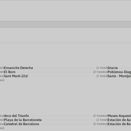
Ensanche Derecha
Gracia
tel)
(1 hotel)
El Born
Poblenou-Dia
tel)
(2 hoteles)
Sant Martí-22@
Sants - Montju
les)
(1 hotel)
les)
Arco del Triunfo
Museo Arqueol
les)
(2 hoteles)
Playa de la Barceloneta
Estación de Au
tel)
(1 hotel)
Catedral de Barcelona
Estación de Ba
les)
(2 hoteles)
les)