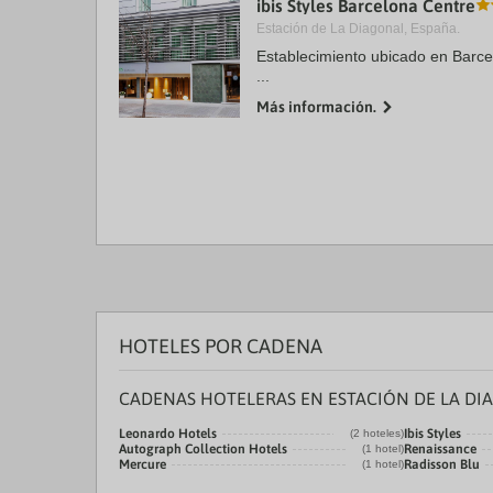
ibis Styles Barcelona Centre
a
Estación de La Diagonal, España.
da
P
Establecimiento ubicado en Barc
th
...
qu
m
Más información.
k
to
ge
th
k
sh
fo
c
da
HOTELES POR CADENA
CADENAS HOTELERAS EN ESTACIÓN DE LA DI
Leonardo Hotels
Ibis Styles
(2 hoteles)
Autograph Collection Hotels
Renaissance
(1 hotel)
Mercure
Radisson Blu
(1 hotel)