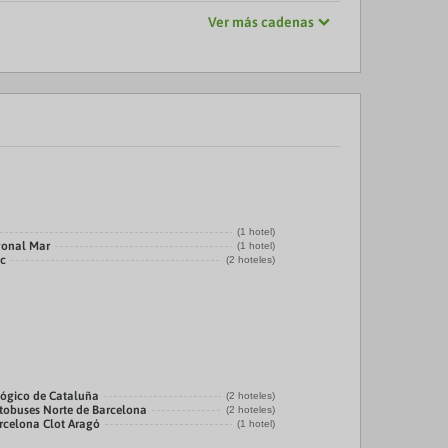
Ver más cadenas
(1 hotel)
gonal Mar
(1 hotel)
ic
(2 hoteles)
ógico de Cataluña
(2 hoteles)
tobuses Norte de Barcelona
(2 hoteles)
rcelona Clot Aragó
(1 hotel)