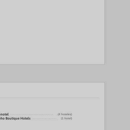
unotel
(4 hoteles)
oho Boutique Hotels
(1 hotel)