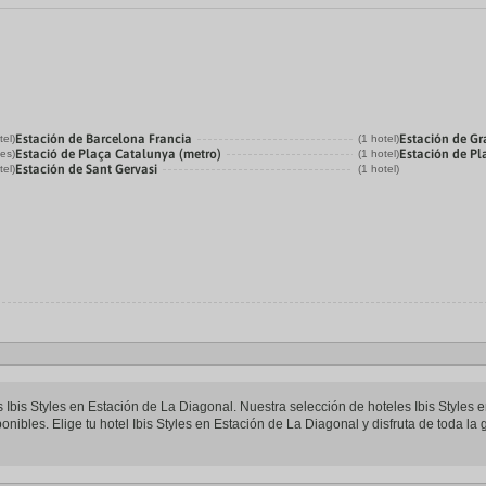
Estación de Barcelona Francia
Estación de Gr
tel)
(1 hotel)
Estació de Plaça Catalunya (metro)
Estación de P
les)
(1 hotel)
Estación de Sant Gervasi
tel)
(1 hotel)
es Ibis Styles en Estación de La Diagonal. Nuestra selección de hoteles Ibis Styles
onibles. Elige tu hotel Ibis Styles en Estación de La Diagonal y disfruta de toda la