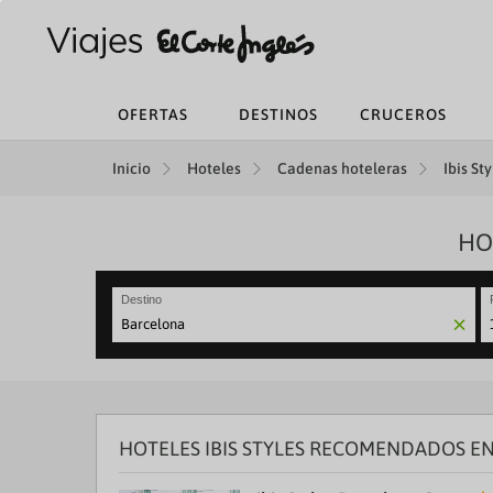
OFERTAS
DESTINOS
CRUCEROS
Inicio
Hoteles
Cadenas hoteleras
Ibis Sty
HO
Destino
N
fo
to
in
wi
th
HOTELES IBIS STYLES RECOMENDADOS EN
ca
a
se