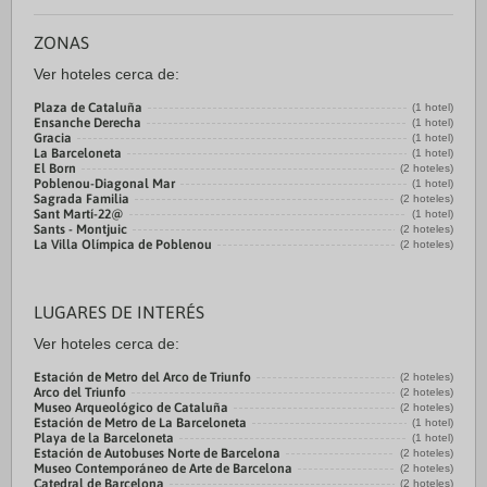
ZONAS
Ver hoteles cerca de:
Plaza de Cataluña
(1 hotel)
Ensanche Derecha
(1 hotel)
Gracia
(1 hotel)
La Barceloneta
(1 hotel)
El Born
(2 hoteles)
Poblenou-Diagonal Mar
(1 hotel)
Sagrada Familia
(2 hoteles)
Sant Martí-22@
(1 hotel)
Sants - Montjuic
(2 hoteles)
La Villa Olímpica de Poblenou
(2 hoteles)
LUGARES DE INTERÉS
Ver hoteles cerca de:
Estación de Metro del Arco de Triunfo
(2 hoteles)
Arco del Triunfo
(2 hoteles)
Museo Arqueológico de Cataluña
(2 hoteles)
Estación de Metro de La Barceloneta
(1 hotel)
Playa de la Barceloneta
(1 hotel)
Estación de Autobuses Norte de Barcelona
(2 hoteles)
Museo Contemporáneo de Arte de Barcelona
(2 hoteles)
Catedral de Barcelona
(2 hoteles)