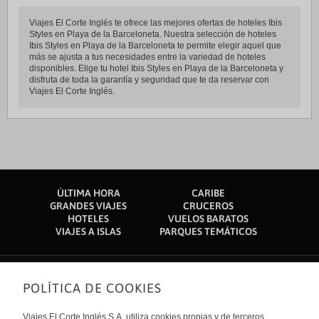
Viajes El Corte Inglés te ofrece las mejores ofertas de hoteles Ibis
Styles en Playa de la Barceloneta. Nuestra selección de hoteles
Ibis Styles en Playa de la Barceloneta te permite elegir aquel que
más se ajusta a tus necesidades entre la variedad de hoteles
disponibles. Elige tu hotel Ibis Styles en Playa de la Barceloneta y
disfruta de toda la garantía y seguridad que te da reservar con
Viajes El Corte Inglés.
ÚLTIMA HORA
CARIBE
GRANDES VIAJES
CRUCEROS
HOTELES
VUELOS BARATOS
VIAJES A ISLAS
PARQUES TEMÁTICOS
POLÍTICA DE COOKIES
Sobre nosotros
Quiénes somos
Viajes El Corte Inglés S.A. utiliza cookies propias y de terceros