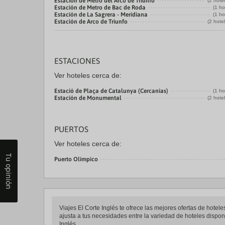
Estación de Metro del Arco de Triunfo
(2 hote
Estación de Metro de Bac de Roda
(1 ho
Estación de La Sagrera - Meridiana
(1 ho
Estación de Arco de Triunfo
(2 hote
ESTACIONES
Ver hoteles cerca de:
Estació de Plaça de Catalunya (Cercanias)
(1 ho
Estación de Monumental
(2 hote
PUERTOS
Ver hoteles cerca de:
Tu opinión
Puerto Olímpico
Viajes El Corte Inglés te ofrece las mejores ofertas de hotel
ajusta a tus necesidades entre la variedad de hoteles disponi
Inglés.