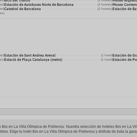
Arco del Triunfo
Museo Arqueol
les)
(3 hoteles)
Estación de Autobuses Norte de Barcelona
Museo Contemp
tel)
(2 hoteles)
Catedral de Barcelona
Estación de Ba
tel)
(2 hoteles)
les)
Estación de Sant Andreu Arenal
Estación de Gr
tel)
(1 hotel)
Estació de Plaça Catalunya (metro)
Estación de P
les)
(1 hotel)
es Ibis en La Villa Olímpica de Poblenou. Nuestra selección de hoteles Ibis en La V
bles. Elige tu hotel Ibis en La Villa Olímpica de Poblenou y disfruta de toda la gar