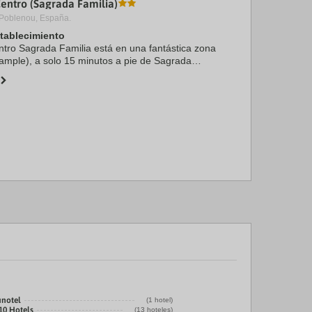
Centro (Sagrada Familia)
 Poblenou, España.
stablecimiento
ntro Sagrada Familia está en una fantástica zona
ample), a solo 15 minutos a pie de Sagrada
là. Además, este hotel se encuentra a 2,2 km de
unotel
(1 hotel)
10 Hotels
(13 hoteles)