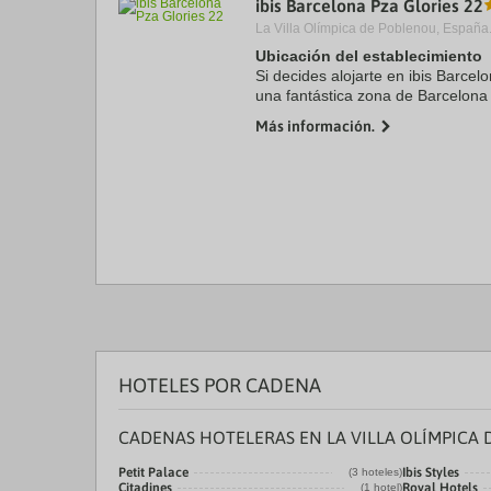
ibis Barcelona Pza Glories 22
a
La Villa Olímpica de Poblenou, España
da
P
Ubicación del establecimiento
th
Si decides alojarte en ibis Barcel
qu
una fantástica zona de Barcelona
m
de cinco minutos en coche de Sag
k
Más información.
Catalunya. ...
to
ge
th
k
sh
fo
c
da
HOTELES POR CADENA
CADENAS HOTELERAS EN LA VILLA OLÍMPICA
Petit Palace
Ibis Styles
(3 hoteles)
Citadines
Royal Hotels
(1 hotel)