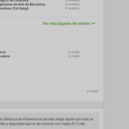
ógico de Cataluña
(2 hoteles)
oráneo de Arte de Barcelona
(2 hoteles)
rcelona Clot Aragó
(2 hoteles)
Ver más lugares de intéres
acia
(1 hotel)
rovenca
(1 hotel)
(1 hotel)
illa Olímpica de Poblenou te permite elegir aquel que más se
antía y seguridad que te da reservar con Viajes El Corte