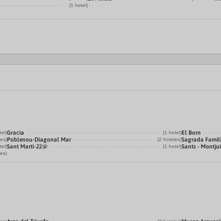
(1 hotel)
Gracia
El Born
tel)
(1 hotel)
Poblenou-Diagonal Mar
Sagrada Famil
les)
(2 hoteles)
Sant Martí-22@
Sants - Montju
tel)
(1 hotel)
les)