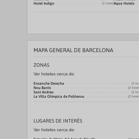
Hotel Indigo
Aqua Hotels
(1 hotel)
MAPA GENERAL DE BARCELONA
ZONAS
Ver hoteles cerca de:
Ensanche Derecha
(1 ho
Nou Barris
(2 hote
Sant Andreu
(1 ho
La Villa Olímpica de Poblenou
(2 hote
LUGARES DE INTERÉS
Ver hoteles cerca de: