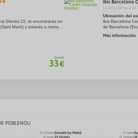
ibis Barcelona 
a
.
La Villa Olímpica de
te.
date.
ress
Press
Ubicación del e
e
the
ona Glories 22, te encontrarás en
Ibis Barcelona Ce
estion
question
 (Sant Martí) y estarás a menos
de Barcelona (Eix
ark
mark
rada Familia y Plaza de
Familia y Casa Mi
ey
key
Más información.
Plaza de ...
to
t
get
e
the
eyboard
keyboard
desde
ortcuts
shortcuts
33
€
r
for
hanging
changing
tes.
dates.
 DE POBLENOU
Innside by Meliá
S
(2 hoteles)
(1 hotel)
Zt Hotels
H
(1 hotel)
(2 hoteles)