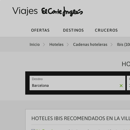
OFERTAS
DESTINOS
CRUCEROS
Inicio
Hoteles
Cadenas hoteleras
Ibis (10
HO
Destino
N
fo
to
in
wi
th
HOTELES IBIS RECOMENDADOS EN LA VIL
ca
a
se