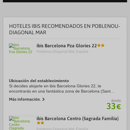
HOTELES IBIS RECOMENDADOS EN POBLENOU-
DIAGONAL MAR
ibis Barcelona Pza Glories 22
Poblenou-Diagonal Mar, España.
Ubicación del establecimiento
Si decides alojarte en ibis Barcelona Glories 22, te
encontrarás en una fantástica zona de Barcelona (Sant
Martí) y estarás a menos de cinco minutos en coche de
Más información.
desde
Sagrada Familia y Plaza de Catalunya. ...
33
€
ibis Barcelona Centro (Sagrada Familia)
Poblenou-Diagonal Mar, España.