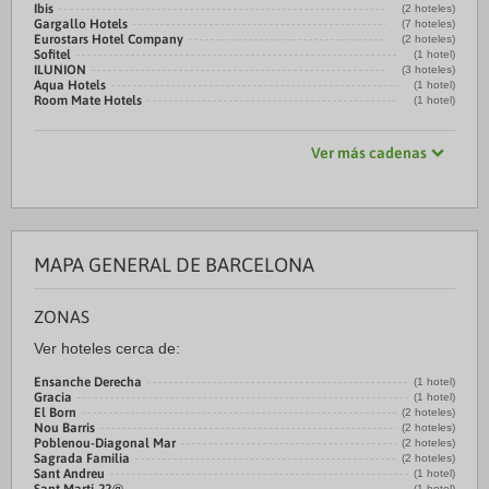
Ibis
(2 hoteles)
Gargallo Hotels
(7 hoteles)
Eurostars Hotel Company
(2 hoteles)
Sofitel
(1 hotel)
ILUNION
(3 hoteles)
Aqua Hotels
(1 hotel)
Room Mate Hotels
(1 hotel)
Ver más cadenas
MAPA GENERAL DE BARCELONA
ZONAS
Ver hoteles cerca de:
Ensanche Derecha
(1 hotel)
Gracia
(1 hotel)
El Born
(2 hoteles)
Nou Barris
(2 hoteles)
Poblenou-Diagonal Mar
(2 hoteles)
Sagrada Familia
(2 hoteles)
Sant Andreu
(1 hotel)
(1 hotel)