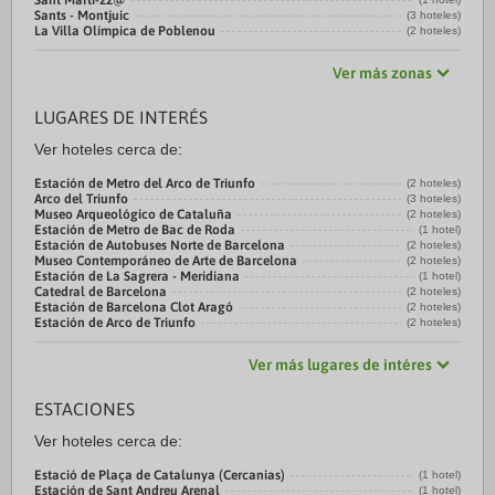
Sant Martí-22@
Sants - Montjuic
(3 hoteles)
La Villa Olímpica de Poblenou
(2 hoteles)
Ver más zonas
LUGARES DE INTERÉS
Ver hoteles cerca de:
Estación de Metro del Arco de Triunfo
(2 hoteles)
Arco del Triunfo
(3 hoteles)
Museo Arqueológico de Cataluña
(2 hoteles)
Estación de Metro de Bac de Roda
(1 hotel)
Estación de Autobuses Norte de Barcelona
(2 hoteles)
Museo Contemporáneo de Arte de Barcelona
(2 hoteles)
Estación de La Sagrera - Meridiana
(1 hotel)
Catedral de Barcelona
(2 hoteles)
Estación de Barcelona Clot Aragó
(2 hoteles)
Estación de Arco de Triunfo
(2 hoteles)
Ver más lugares de intéres
ESTACIONES
Ver hoteles cerca de:
Estació de Plaça de Catalunya (Cercanias)
(1 hotel)
Estación de Sant Andreu Arenal
(1 hotel)