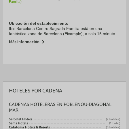
Ubicación del establecimiento
Ibis Barcelona Centro Sagrada Familia está en una
fantástica zona de Barcelona (Eixample), a solo 15 minutos
a pie de Sagrada Familia y Casa Milà. Además, este hotel se
Más información.
encuentra a 2,2 km de Plaza de ...
HOTELES POR CADENA
CADENAS HOTELERAS EN POBLENOU-DIAGONAL
MAR
Sercotel Hotels
(2 hoteles)
Serhs Hotels
(1 hotel)
Catalonia Hotels & Resorts
(5 hoteles)