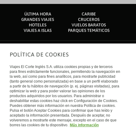
ÚLTIMA HORA
CARIBE
GRANDES VIAJES
CRUCEROS
HOTELES
VUELOS BARATOS
VIAJES A ISLAS
PARQUES TEMÁTICOS
POLÍTICA DE COOKIES
Sobre nosotros
Quiénes somos
Viajes El Corte Inglés S.A. utiliza cookies propias y de terceros
Financiación
Enlaces de interés
para fines estrictamente funcionales, permitiendo la navegación en
Sostenibilidad
la web, así como para fines analíticos, para mostrarte publicidad
Turismo accesible
(tanto general como personalizada) en base a un perfil elaborado
Guías de viaje
Tarjeta El Corte Inglés
a partir de tu hábitos de navegación (p. ej. páginas visitadas), para
Catálogos
Trabaja con nosotros
Internacional
optimizar la web y para poder valorar las opiniones de los
Auto check-in
El Corte Inglés
productos adquiridos por los usuarios. Para administrar o
Condiciones Generales
Canal Ético
deshabilitar estas cookies haz click en Configuración de Cookies.
Política de privacidad
España
Política de cookies
Puedes obtener más información en nuestra Política de cookies.
Accesibilidad
Pulsa el botón Aceptar Cookies para confirmar que has leído y
Empresas/ Grupos
aceptado la información presentada. Después de aceptar, no
Visita nuestro blog
volveremos a mostrarte este mensaje, excepto en el caso de que
borres las cookies de tu dispositivo.
Más información
Blog de Viajes el Corte inglés