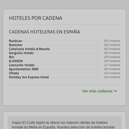
HOTELES POR CADENA
CADENAS HOTELERAS EN ESPAÑA
Rusticae
(51 hoteles)
Iberostar
(32 hoteles)
Catalonia Hotels & Resorts
(62 hoteles)
Gargallo Hotels
(20 hoteles)
Ibis
(25 hoteles)
ILUNION
(33 hoteles)
Leonardo Hotels
(17 hoteles)
Apartamentos 3000
(66 hoteles)
Ohtels
(13 hoteles)
Holiday Inn Express Hotel
(18 hoteles)
Ver más cadenas
Viajes El Corte Inglés te ofrece las mejores ofertas de hoteles
Innside by Meliá en España. Nuestra selección de hoteles Innside