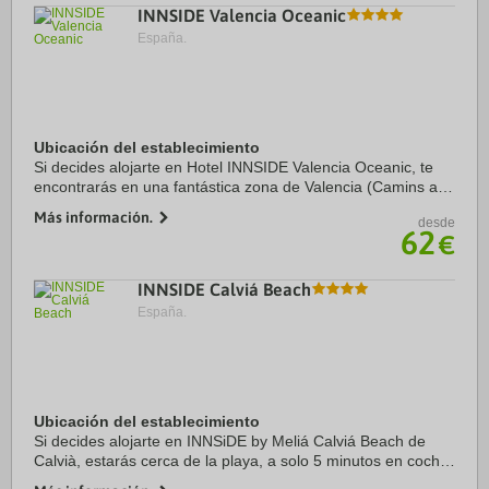
INNSIDE Valencia Oceanic
España.
Ubicación del establecimiento
Si decides alojarte en Hotel INNSIDE Valencia Oceanic, te
encontrarás en una fantástica zona de Valencia (Camins al
Grau) y estarás a menos de cinco minutos en coche de
Más información.
desde
Ciudad de las Artes y las Ciencias y ...
62
€
INNSIDE Calviá Beach
España.
Ubicación del establecimiento
Si decides alojarte en INNSiDE by Meliá Calviá Beach de
Calvià, estarás cerca de la playa, a solo 5 minutos en coche
de Parque de atracciones Katmandu Park y Parque acuático