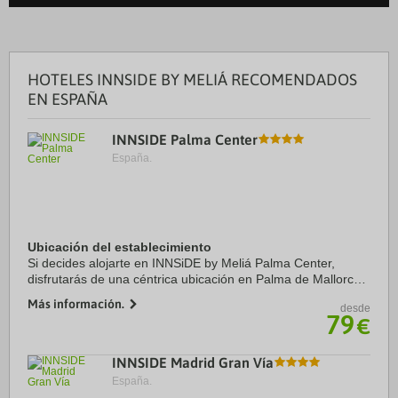
HOTELES INNSIDE BY MELIÁ RECOMENDADOS
EN ESPAÑA
INNSIDE Palma Center
España.
Ubicación del establecimiento
Si decides alojarte en INNSiDE by Meliá Palma Center,
disfrutarás de una céntrica ubicación en Palma de Mallorca,
a solo 1 min en coche de Plaza de España y 6 min de
Más información.
desde
Catedral de Santa María de Palma. ...
79
€
INNSIDE Madrid Gran Vía
España.