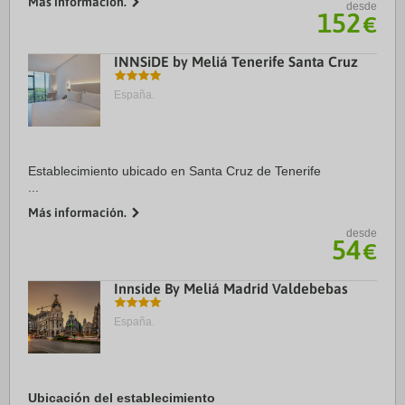
Más información.
desde
Western Water Park. Además, ...
152
€
INNSiDE by Meliá Tenerife Santa Cruz
España.
Establecimiento ubicado en Santa Cruz de Tenerife
...
Más información.
desde
54
€
Innside By Meliá Madrid Valdebebas
España.
Ubicación del establecimiento