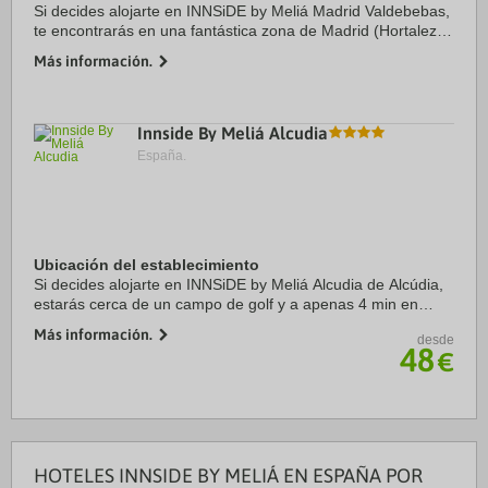
Si decides alojarte en INNSiDE by Meliá Madrid Valdebebas,
te encontrarás en una fantástica zona de Madrid (Hortaleza)
y estarás a menos de cinco minutos en coche de IFEMA y
Más información.
Ciudad del Real Madrid. Además, ...
Innside By Meliá Alcudia
España.
Ubicación del establecimiento
Si decides alojarte en INNSiDE by Meliá Alcudia de Alcúdia,
estarás cerca de un campo de golf y a apenas 4 min en
coche de Puerto de Alcúdia y a 6 de Playa de Muro.
Más información.
desde
Además, este hotel con campo de golf se ...
48
€
HOTELES INNSIDE BY MELIÁ EN ESPAÑA POR