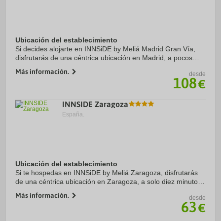
Ubicación del establecimiento
Si decides alojarte en INNSiDE by Meliá Madrid Gran Vía,
disfrutarás de una céntrica ubicación en Madrid, a pocos
pasos de Gran Vía y a 10 minutos a pie de Puerta del Sol.
Más información.
desde
Además, este hotel se encuentra a ...
108
€
INNSIDE Zaragoza
España.
Ubicación del establecimiento
Si te hospedas en INNSiDE by Meliá Zaragoza, disfrutarás
de una céntrica ubicación en Zaragoza, a solo diez minutos
a pie de Plaza de España y Museo de Zaragoza. Además,
Más información.
desde
este hotel se encuentra a 1,6 km de ...
63
€