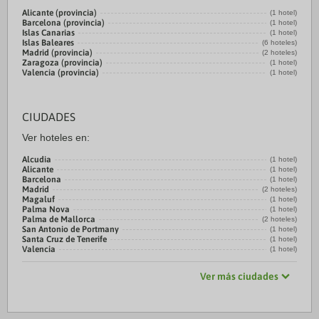
Alicante (provincia)
(1 hotel)
Barcelona (provincia)
(1 hotel)
Islas Canarias
(1 hotel)
Islas Baleares
(6 hoteles)
Madrid (provincia)
(2 hoteles)
Zaragoza (provincia)
(1 hotel)
Valencia (provincia)
(1 hotel)
CIUDADES
Ver hoteles en:
Alcudia
(1 hotel)
Alicante
(1 hotel)
Barcelona
(1 hotel)
Madrid
(2 hoteles)
Magaluf
(1 hotel)
Palma Nova
(1 hotel)
Palma de Mallorca
(2 hoteles)
San Antonio de Portmany
(1 hotel)
Santa Cruz de Tenerife
(1 hotel)
Valencia
(1 hotel)
Ver más ciudades