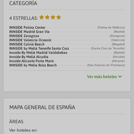
CATEGORÍA
4 ESTRELLAS:
INNSIDE Palma Center
(Palma de Mallorca)
INNSIDE Madrid Gran Vía
(Madrid)
INNSIDE Zaragoza
(Zaragoza)
INNSIDE Valencia Oceanic
(Valencia)
INNSIDE Calviá Beach
(Magaluf)
INNSiDE by Meliá Tenerife Santa Cruz
(Santa Cruz de Tenerife)
Innside By Meliá Madrid Valdebebas
(Madrid)
Innside By Meliá Alcudia
(Alcudia)
Innside Alicante Porta Maris
(Alicante)
INNSiDE by Melia Ibiza Beach
(San Antonio de Portmany)
Ver más hoteles
MAPA GENERAL DE ESPAÑA
ÁREAS
Ver hoteles en: