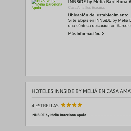
INNSiDE by Melia Barcelona 
a
Casa Amatller, España.
da
P
Ubicación del establecimiento
th
Si te alojas en INNSiDE by Melia 
qu
una céntrica ubicación en Barcel
m
y Sala BARTS. Además, este hote
k
Más información.
Museo Marítimo y ...
to
ge
th
k
sh
fo
c
da
HOTELES INNSIDE BY MELIÁ EN CASA AM
4 ESTRELLAS:
INNSiDE by Melia Barcelona Apolo