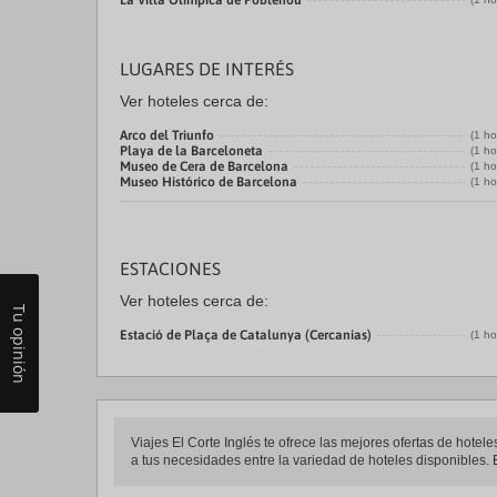
La Villa Olímpica de Poblenou
LUGARES DE INTERÉS
Ver hoteles cerca de:
Arco del Triunfo
(1 ho
Playa de la Barceloneta
(1 ho
Museo de Cera de Barcelona
(1 ho
Museo Histórico de Barcelona
(1 ho
ESTACIONES
Ver hoteles cerca de:
Tu opinión
Estació de Plaça de Catalunya (Cercanias)
(1 ho
Viajes El Corte Inglés te ofrece las mejores ofertas de hote
a tus necesidades entre la variedad de hoteles disponibles. E