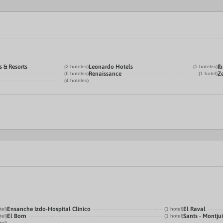
s & Resorts
Leonardo Hotels
Ib
(2 hoteles)
(5 hoteles)
Renaissance
Ze
(6 hoteles)
(1 hotel)
(4 hoteles)
Ensanche Izdo-Hospital Clínico
El Raval
tel)
(1 hotel)
El Born
Sants - Montju
tel)
(1 hotel)
tel)