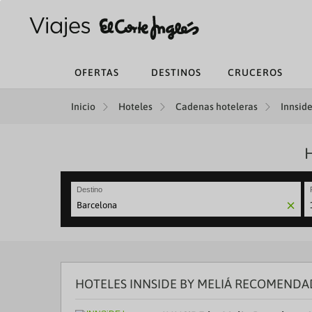
OFERTAS
DESTINOS
CRUCEROS
Inicio
Hoteles
Cadenas hoteleras
Innside
Destino
N
fo
to
in
wi
th
HOTELES INNSIDE BY MELIÁ RECOMENDA
ca
a
se