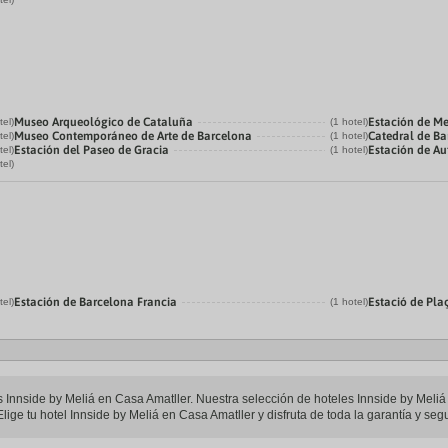
Museo Arqueológico de Cataluña
Estación de Me
tel)
(1 hotel)
Museo Contemporáneo de Arte de Barcelona
Catedral de B
tel)
(1 hotel)
Estación del Paseo de Gracia
Estación de Au
tel)
(1 hotel)
tel)
Estación de Barcelona Francia
Estació de Pla
tel)
(1 hotel)
les Innside by Meliá en Casa Amatller. Nuestra selección de hoteles Innside by Meli
lige tu hotel Innside by Meliá en Casa Amatller y disfruta de toda la garantía y seg