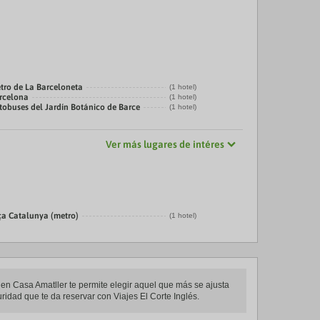
tro de La Barceloneta
(1 hotel)
arcelona
(1 hotel)
tobuses del Jardín Botánico de Barce
(1 hotel)
Ver más lugares de intéres
ça Catalunya (metro)
(1 hotel)
á en Casa Amatller te permite elegir aquel que más se ajusta
uridad que te da reservar con Viajes El Corte Inglés.