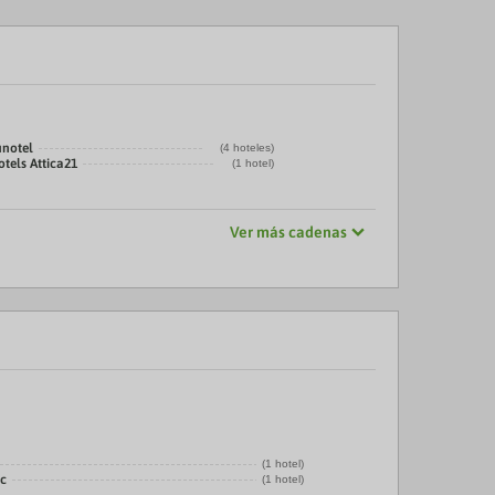
unotel
(4 hoteles)
tels Attica21
(1 hotel)
Ver más cadenas
(1 hotel)
ic
(1 hotel)