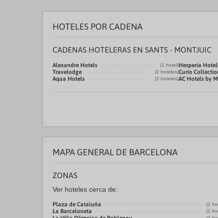
HOTELES POR CADENA
CADENAS HOTELERAS EN SANTS - MONTJUIC
Alexandre Hotels
Hesperia Hotel
(1 hotel)
Travelodge
Curio Collectio
(2 hoteles)
Aqua Hotels
AC Hotels by M
(2 hoteles)
MAPA GENERAL DE BARCELONA
ZONAS
Ver hoteles cerca de:
Plaza de Cataluña
(1 ho
La Barceloneta
(1 ho
(1 ho