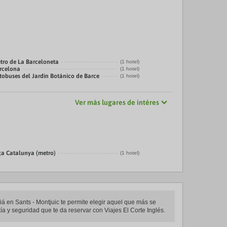
tro de La Barceloneta
(1 hotel)
arcelona
(1 hotel)
tobuses del Jardín Botánico de Barce
(1 hotel)
Ver más lugares de intéres
ça Catalunya (metro)
(1 hotel)
liá en Sants - Montjuic te permite elegir aquel que más se
tía y seguridad que te da reservar con Viajes El Corte Inglés.