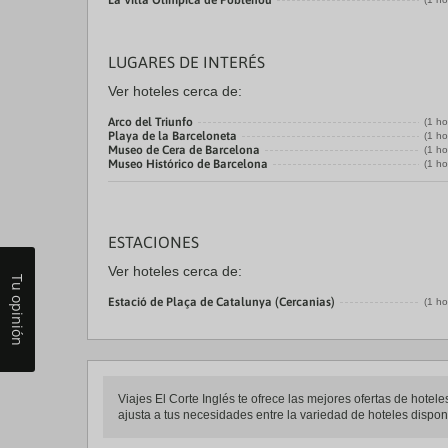
La Villa Olímpica de Poblenou
LUGARES DE INTERÉS
Ver hoteles cerca de:
Arco del Triunfo
(1 ho
Playa de la Barceloneta
(1 ho
Museo de Cera de Barcelona
(1 ho
Museo Histórico de Barcelona
(1 ho
ESTACIONES
Ver hoteles cerca de:
Tu opinión
Estació de Plaça de Catalunya (Cercanias)
(1 ho
Viajes El Corte Inglés te ofrece las mejores ofertas de hotel
ajusta a tus necesidades entre la variedad de hoteles disponib