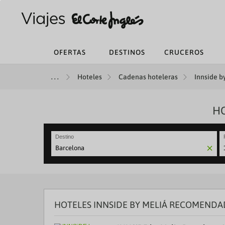
OFERTAS
DESTINOS
CRUCEROS
Hoteles
Cadenas hoteleras
Innside by
HO
Destino
N
fo
to
in
wi
th
HOTELES INNSIDE BY MELIÁ RECOMENDA
ca
a
se