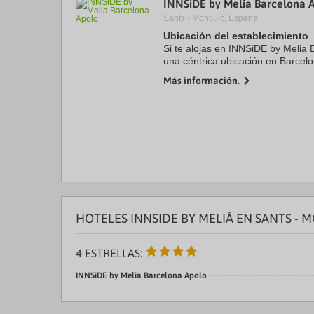
INNSiDE by Melia Barcelona 
a
Sants - Montjuic, España.
da
P
Ubicación del establecimiento
th
Si te alojas en INNSiDE by Melia 
qu
una céntrica ubicación en Barcel
m
y Sala BARTS. Además, este hote
k
Más información.
Museo Marítimo y ...
to
ge
th
k
sh
fo
c
da
HOTELES INNSIDE BY MELIÁ EN SANTS - 
4 ESTRELLAS:
INNSiDE by Melia Barcelona Apolo