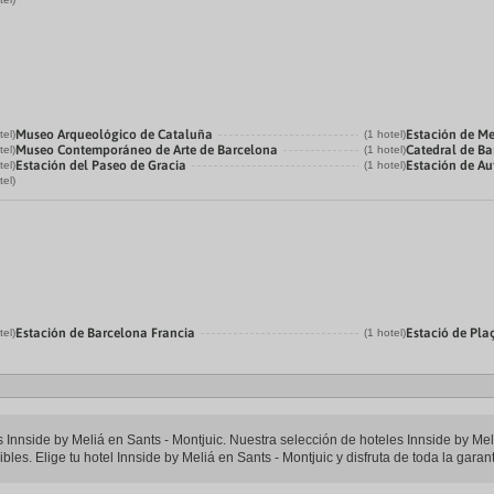
Museo Arqueológico de Cataluña
Estación de Me
tel)
(1 hotel)
Museo Contemporáneo de Arte de Barcelona
Catedral de B
tel)
(1 hotel)
Estación del Paseo de Gracia
Estación de Au
tel)
(1 hotel)
tel)
Estación de Barcelona Francia
Estació de Pla
tel)
(1 hotel)
es Innside by Meliá en Sants - Montjuic. Nuestra selección de hoteles Innside by Me
les. Elige tu hotel Innside by Meliá en Sants - Montjuic y disfruta de toda la garan