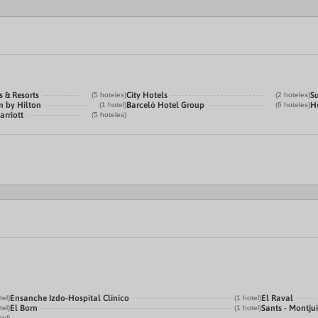
s & Resorts
City Hotels
S
(5 hoteles)
(2 hoteles)
n by Hilton
Barceló Hotel Group
Ho
(1 hotel)
(6 hoteles)
arriott
(5 hoteles)
Ensanche Izdo-Hospital Clínico
El Raval
tel)
(1 hotel)
El Born
Sants - Montju
tel)
(1 hotel)
tel)