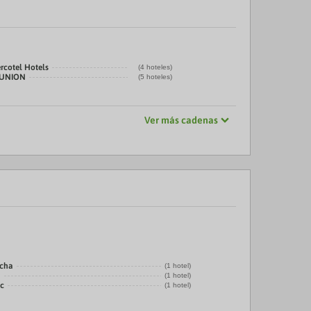
rcotel Hotels
(4 hoteles)
LUNION
(5 hoteles)
Ver más cadenas
echa
(1 hotel)
a
(1 hotel)
ic
(1 hotel)