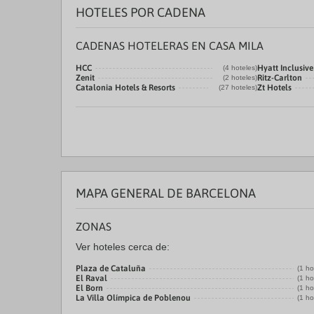
HOTELES POR CADENA
CADENAS HOTELERAS EN CASA MILA
HCC
Hyatt Inclusive
(4 hoteles)
Zenit
Ritz-Carlton
(2 hoteles)
Catalonia Hotels & Resorts
Zt Hotels
(27 hoteles)
MAPA GENERAL DE BARCELONA
ZONAS
Ver hoteles cerca de:
Plaza de Cataluña
(1 ho
El Raval
(1 ho
El Born
(1 ho
La Villa Olímpica de Poblenou
(1 ho