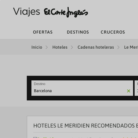
OFERTAS
DESTINOS
CRUCEROS
Inicio
Hoteles
Cadenas hoteleras
Le Meri
Destino
N
fo
to
in
wi
th
HOTELES LE MERIDIEN RECOMENDADOS E
ca
a
se