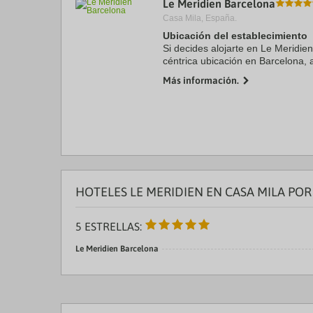
Le Meridien Barcelona
a
Casa Mila, España.
da
P
Ubicación del establecimiento
th
Si decides alojarte en Le Meridie
qu
céntrica ubicación en Barcelona,
m
10 minutos a pie de Catedral de 
k
Más información.
lujo se ...
to
ge
th
k
sh
fo
c
da
HOTELES LE MERIDIEN EN CASA MILA PO
5 ESTRELLAS:
Le Meridien Barcelona