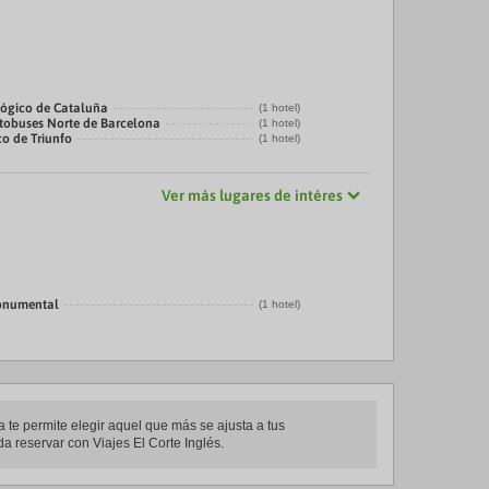
ógico de Cataluña
(1 hotel)
tobuses Norte de Barcelona
(1 hotel)
co de Triunfo
(1 hotel)
Ver más lugares de intéres
onumental
(1 hotel)
 te permite elegir aquel que más se ajusta a tus
da reservar con Viajes El Corte Inglés.