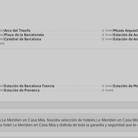
Arco del Triunfo
Museo Arqueol
tel)
(1 hotel)
Playa de la Barceloneta
Estación de Au
tel)
(1 hotel)
Catedral de Barcelona
Estación de Ar
tel)
(1 hotel)
tel)
Estación de Barcelona Francia
Estación de M
tel)
(1 hotel)
Estación de Provenca
tel)
(1 hotel)
les Le Meridien en Casa Mila. Nuestra selección de hoteles Le Meridien en Casa Mila
u hotel Le Meridien en Casa Mila y disfruta de toda la garantía y seguridad que te 