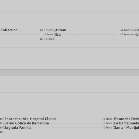
 Collection
Atiram
Se
(3 hoteles)
(4 hoteles)
Ibis
I
(1 hotel)
(3 hoteles)
(2 hoteles)
Ensanche Izdo-Hospital Clínico
Ensanche Der
tel)
(1 hotel)
Barrio Gótico de Barcelona
La Barcelonet
tel)
(1 hotel)
Sagrada Familia
Sants - Montju
tel)
(1 hotel)
tel)