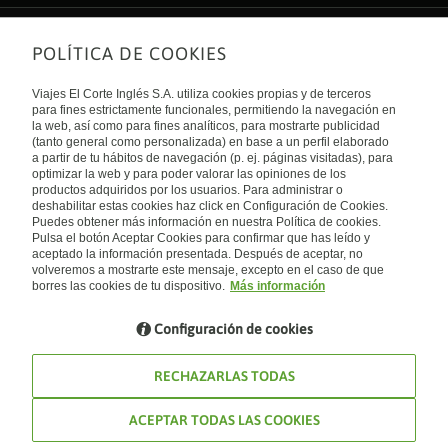
POLÍTICA DE COOKIES
Sobre nosotros
Quiénes somos
Viajes El Corte Inglés S.A. utiliza cookies propias y de terceros
Financiación
Enlaces de interés
para fines estrictamente funcionales, permitiendo la navegación en
Sostenibilidad
la web, así como para fines analíticos, para mostrarte publicidad
Turismo accesible
(tanto general como personalizada) en base a un perfil elaborado
Guías de viaje
Tarjeta El Corte Inglés
a partir de tu hábitos de navegación (p. ej. páginas visitadas), para
Catálogos
Trabaja con nosotros
Internacional
optimizar la web y para poder valorar las opiniones de los
Auto check-in
El Corte Inglés
productos adquiridos por los usuarios. Para administrar o
Condiciones Generales
Canal Ético
deshabilitar estas cookies haz click en Configuración de Cookies.
Política de privacidad
España
Política de cookies
Puedes obtener más información en nuestra Política de cookies.
Accesibilidad
Pulsa el botón Aceptar Cookies para confirmar que has leído y
Empresas/ Grupos
aceptado la información presentada. Después de aceptar, no
Visita nuestro blog
volveremos a mostrarte este mensaje, excepto en el caso de que
borres las cookies de tu dispositivo.
Más información
Blog de Viajes el Corte inglés
Configuración de cookies
RECHAZARLAS TODAS
ACEPTAR TODAS LAS COOKIES