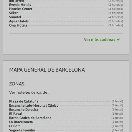
Ibis Styles
(2 hoteles)
Evenia Hotels
(2 hoteles)
Hoteles Center
(3 hoteles)
Silken
(2 hoteles)
Sunotel
(4 hoteles)
Aqua Hotels
(2 hoteles)
Ona Hotels
(3 hoteles)
Ver más cadenas
MAPA GENERAL DE BARCELONA
ZONAS
Ver hoteles cerca de:
Plaza de Cataluña
(1 hotel)
Ensanche Izdo-Hospital Clínico
(1 hotel)
Ensanche Derecha
(1 hotel)
El Raval
(1 hotel)
Barrio Gótico de Barcelona
(1 hotel)
La Barceloneta
(1 hotel)
El Born
(1 hotel)
Sagrada Familia
(1 hotel)