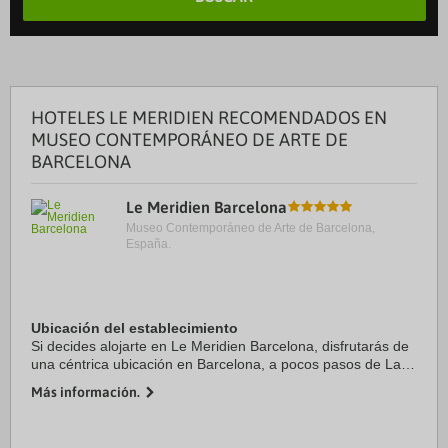
HOTELES LE MERIDIEN RECOMENDADOS EN
MUSEO CONTEMPORÁNEO DE ARTE DE
BARCELONA
Le Meridien Barcelona
Museo Contemporáneo de Arte de Barcelona,
España.
Ubicación del establecimiento
Si decides alojarte en Le Meridien Barcelona, disfrutarás de
una céntrica ubicación en Barcelona, a pocos pasos de La
Rambla y a 10 minutos a pie de Catedral de Barcelona.
Más información.
Además, este hotel de lujo se ...