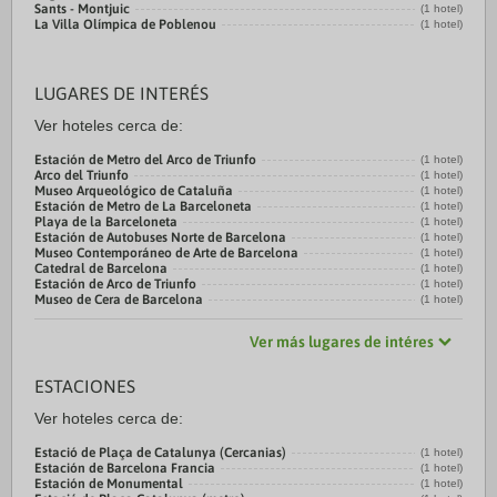
Sants - Montjuic
(1 hotel)
La Villa Olímpica de Poblenou
(1 hotel)
LUGARES DE INTERÉS
Ver hoteles cerca de:
Estación de Metro del Arco de Triunfo
(1 hotel)
Arco del Triunfo
(1 hotel)
Museo Arqueológico de Cataluña
(1 hotel)
Estación de Metro de La Barceloneta
(1 hotel)
Playa de la Barceloneta
(1 hotel)
Estación de Autobuses Norte de Barcelona
(1 hotel)
Museo Contemporáneo de Arte de Barcelona
(1 hotel)
Catedral de Barcelona
(1 hotel)
Estación de Arco de Triunfo
(1 hotel)
Museo de Cera de Barcelona
(1 hotel)
Ver más lugares de intéres
ESTACIONES
Ver hoteles cerca de:
Estació de Plaça de Catalunya (Cercanias)
(1 hotel)
Estación de Barcelona Francia
(1 hotel)
Estación de Monumental
(1 hotel)