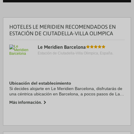
HOTELES LE MERIDIEN RECOMENDADOS EN
ESTACIÓN DE CIUTADELLA-VILLA OLIMPICA
Le Meridien Barcelona
Estación de Ciutadella-Villa Olimpica, España.
Ubicación del establecimiento
Si decides alojarte en Le Meridien Barcelona, disfrutarás de
una céntrica ubicación en Barcelona, a pocos pasos de La
Rambla y a 10 minutos a pie de Catedral de Barcelona.
Más información.
Además, este hotel de lujo se ...