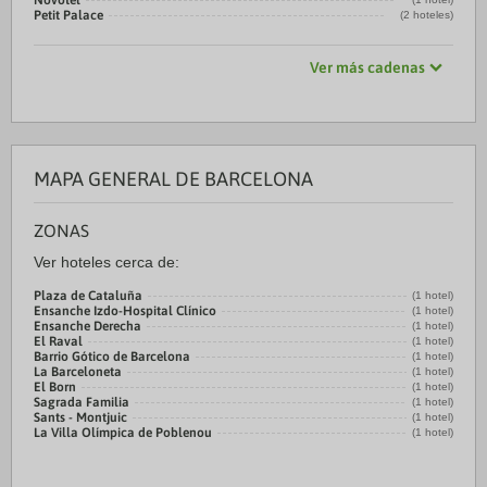
Novotel
Petit Palace
(2 hoteles)
Ver más cadenas
MAPA GENERAL DE BARCELONA
ZONAS
Ver hoteles cerca de:
Plaza de Cataluña
(1 hotel)
Ensanche Izdo-Hospital Clínico
(1 hotel)
Ensanche Derecha
(1 hotel)
El Raval
(1 hotel)
Barrio Gótico de Barcelona
(1 hotel)
La Barceloneta
(1 hotel)
El Born
(1 hotel)
Sagrada Familia
(1 hotel)
Sants - Montjuic
(1 hotel)
La Villa Olímpica de Poblenou
(1 hotel)