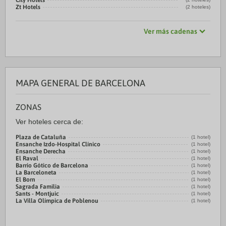
City Hotels
Zt Hotels
(2 hoteles)
Ver más cadenas
MAPA GENERAL DE BARCELONA
ZONAS
Ver hoteles cerca de:
Plaza de Cataluña
(1 hotel)
Ensanche Izdo-Hospital Clínico
(1 hotel)
Ensanche Derecha
(1 hotel)
El Raval
(1 hotel)
Barrio Gótico de Barcelona
(1 hotel)
La Barceloneta
(1 hotel)
El Born
(1 hotel)
Sagrada Familia
(1 hotel)
Sants - Montjuic
(1 hotel)
La Villa Olímpica de Poblenou
(1 hotel)