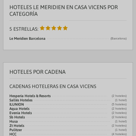
HOTELES LE MERIDIEN EN CASA VICENS POR
CATEGORÍA
5 ESTRELLAS:
Le Meridien Barcelona
(Barcelona)
HOTELES POR CADENA
CADENAS HOTELERAS EN CASA VICENS
Hesperia Hotels & Resorts
(2 hoteles)
Sallés Hoteles
(1 hotel)
ILUNION
(5 hoteles)
Aqua Hotels
(2 hoteles)
Evenia Hotels
(2 hoteles)
Sb Hotels
(2 hoteles)
Husa
(1 hotel)
Zt Hotels
(2 hoteles)
Pulitzer
(1 hotel)
HCC
(4 hoteles)