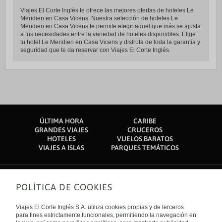
Viajes El Corte Inglés te ofrece las mejores ofertas de hoteles Le
Meridien en Casa Vicens. Nuestra selección de hoteles Le
Meridien en Casa Vicens te permite elegir aquel que más se ajusta
a tus necesidades entre la variedad de hoteles disponibles. Elige
tu hotel Le Meridien en Casa Vicens y disfruta de toda la garantía y
seguridad que te da reservar con Viajes El Corte Inglés.
ÚLTIMA HORA
CARIBE
GRANDES VIAJES
CRUCEROS
HOTELES
VUELOS BARATOS
VIAJES A ISLAS
PARQUES TEMÁTICOS
POLÍTICA DE COOKIES
Sobre nosotros
Quiénes somos
Viajes El Corte Inglés S.A. utiliza cookies propias y de terceros
Financiación
Enlaces de interés
para fines estrictamente funcionales, permitiendo la navegación en
Sostenibilidad