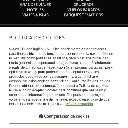
GRANDES VIAJES
CRUCEROS
HOTELES
VUELOS BARATOS
VIAJES A ISLAS
PARQUES TEMÁTICOS
POLÍTICA DE COOKIES
Sobre nosotros
Quiénes somos
Viajes El Corte Inglés S.A. utiliza cookies propias y de terceros
Financiación
Enlaces de interés
para fines estrictamente funcionales, permitiendo la navegación en
Sostenibilidad
la web, así como para fines analíticos, para mostrarte publicidad
Turismo accesible
(tanto general como personalizada) en base a un perfil elaborado
Guías de viaje
Tarjeta El Corte Inglés
a partir de tu hábitos de navegación (p. ej. páginas visitadas), para
Catálogos
Trabaja con nosotros
Internacional
optimizar la web y para poder valorar las opiniones de los
Auto check-in
El Corte Inglés
productos adquiridos por los usuarios. Para administrar o
Condiciones Generales
Canal Ético
deshabilitar estas cookies haz click en Configuración de Cookies.
Política de privacidad
España
Política de cookies
Puedes obtener más información en nuestra Política de cookies.
Accesibilidad
Pulsa el botón Aceptar Cookies para confirmar que has leído y
Empresas/ Grupos
aceptado la información presentada. Después de aceptar, no
Visita nuestro blog
volveremos a mostrarte este mensaje, excepto en el caso de que
borres las cookies de tu dispositivo.
Más información
Blog de Viajes el Corte inglés
Configuración de cookies