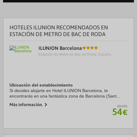
HOTELES ILUNION RECOMENDADOS EN
ESTACIÓN DE METRO DE BAC DE RODA
ILUNION Barcelona
Estación de Metro de Bac de Roda, España.
Ubicación del establecimiento
Si decides alojarte en Hotel ILUNION Barcelona, te
encontrarás en una fantástica zona de Barcelona (Sant
Martí) y estarás a menos de cinco minutos en coche de
Más información.
desde
Sagrada Familia y Plaza de Catalunya. Además, ...
54
€