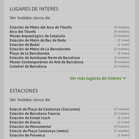
LUGARES DE INTERÉS
Ver hoteles cerca de:
Estación de Metro del Arco de Triunfo
(3 hoteles)
Arco del Triunfo
(4 hoteles)
Museo Arqueológico de Cataluña
(5 hoteles)
Estación de Metro de Bac de Roda
(1 hotel)
Estación de Badal
(1 hotel)
Estación de Metro de La Barceloneta
(2 hoteles)
Playa de la Barceloneta
(1 hotel)
Estación de Autobuses Norte de Barcelona
(3 hoteles)
Museo Contemporáneo de Arte de Barcelona
(5 hoteles)
Catedral de Barcelona
(4 hoteles)
Ver más lugares de intéres
ESTACIONES
Ver hoteles cerca de:
Estació de Plaça de Catalunya (Cercanias)
(2 hoteles)
Estación de Barcelona Francia
(2 hoteles)
Estación de Ernest Lluch
(1 hotel)
Estación de Gracia
(1 hotel)
Estación de Monumental
(4 hoteles)
Estació de Plaça Catalunya (metro)
(2 hoteles)
Estación de Provenca
(1 hotel)