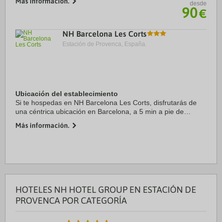
Más información.
desde
Catalunya y Casa Batlló. ...
90
€
NH Barcelona Les Corts
Estación de Provenca, España.
Ubicación del establecimiento
Si te hospedas en NH Barcelona Les Corts, disfrutarás de
una céntrica ubicación en Barcelona, a 5 min a pie de
Centro comercial L’Illa Diagonal y a 13 min de Plaza de
Más información.
Francesc Macià. Además, este hotel ...
HOTELES NH HOTEL GROUP EN ESTACIÓN DE
PROVENCA POR CATEGORÍA