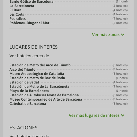
Barrio Gótico de Barcelona
(1 hotel)
La Barceloneta
(2 hoteles)
El Born
(4 hoteles)
Les Corts
(4 hoteles)
Pedralbes
(4 hoteles)
Poblenou-Diagonal Mar
(2 hoteles)
Ver más zonas
LUGARES DE INTERÉS
Ver hoteles cerca de:
Estación de Metro del Arco de Triunfo
(3 hoteles)
Arco del Triunfo
(8 hoteles)
Museo Arqueológico de Cataluña
(8 hoteles)
Estación de Metro de Bac de Roda
(1 hotel)
Estación de Badal
(4 hoteles)
Estación de Metro de La Barceloneta
(3 hoteles)
Playa de la Barceloneta
(1 hotel)
Estación de Autobuses Norte de Barcelona
(3 hoteles)
Museo Contemporáneo de Arte de Barcelona
(8 hoteles)
Catedral de Barcelona
(8 hoteles)
Ver más lugares de intéres
ESTACIONES
Ver hoteles cerca de: