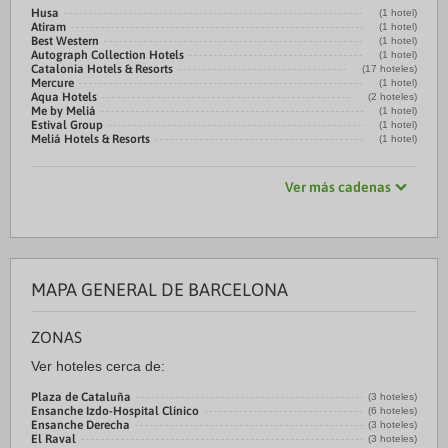
Husa
(1 hotel)
Atiram
(1 hotel)
Best Western
(1 hotel)
Autograph Collection Hotels
(1 hotel)
Catalonia Hotels & Resorts
(17 hoteles)
Mercure
(1 hotel)
Aqua Hotels
(2 hoteles)
Me by Meliá
(1 hotel)
Estival Group
(1 hotel)
Meliá Hotels & Resorts
(1 hotel)
Ver más cadenas
MAPA GENERAL DE BARCELONA
ZONAS
Ver hoteles cerca de:
Plaza de Cataluña
(3 hoteles)
Ensanche Izdo-Hospital Clínico
(6 hoteles)
Ensanche Derecha
(3 hoteles)
El Raval
(3 hoteles)