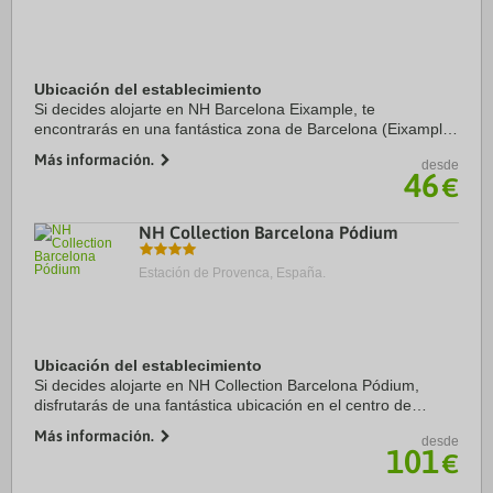
Ubicación del establecimiento
Si decides alojarte en NH Barcelona Eixample, te
encontrarás en una fantástica zona de Barcelona (Eixample)
y estarás a menos de cinco minutos en coche de La Rambla
Más información.
desde
y Plaza de Catalunya. Además, este hotel ...
46
€
NH Collection Barcelona Pódium
Estación de Provenca, España.
Ubicación del establecimiento
Si decides alojarte en NH Collection Barcelona Pódium,
disfrutarás de una fantástica ubicación en el centro de
Barcelona, a solo 4 min a pie de Arco de Triunfo y a 11 min
Más información.
desde
de Plaza de Catalunya. Además, ...
101
€