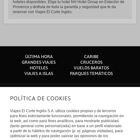
hoteles disponibles. Elige tu hotel NH Hotel Group en Estación de
Provenca y disfruta de toda la garantía y seguridad que te da
reservar con Viajes El Corte Inglés.
ÚLTIMA HORA
CARIBE
GRANDES VIAJES
CRUCEROS
HOTELES
VUELOS BARATOS
VIAJES A ISLAS
PARQUES TEMÁTICOS
POLÍTICA DE COOKIES
Sobre nosotros
Quiénes somos
Viajes El Corte Inglés S.A. utiliza cookies propias y de terceros
Financiación
Enlaces de interés
para fines estrictamente funcionales, permitiendo la navegación en
Sostenibilidad
la web, así como para fines analíticos, para mostrarte publicidad
Turismo accesible
(tanto general como personalizada) en base a un perfil elaborado
Guías de viaje
Tarjeta El Corte Inglés
a partir de tu hábitos de navegación (p. ej. páginas visitadas), para
Catálogos
Trabaja con nosotros
Internacional
optimizar la web y para poder valorar las opiniones de los
Auto check-in
El Corte Inglés