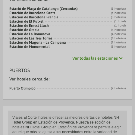
Estació de Plaça de Catalunya (Cercanias)
(3 hoteles)
Estación de Barcelona Sants
(5 hoteles)
Estación de Barcelona Francia
(3 hoteles)
Estación de El Putxet
(1 hotel)
Estación de Ernest Lluch
(1 hotel)
Estación de Gracia
(4 hoteles)
Estación de La Bonanova
(4 hoteles)
Estación de Las Tres Torres
(4 hoteles)
Estación de Magoria - La Campana
(2 hoteles)
Estación de Monumental
(3 hoteles)
Ver todas las estaciones
PUERTOS
Ver hoteles cerca de:
Puerto Olímpico
(2 hoteles)
Viajes El Corte Inglés te ofrece las mejores ofertas de hoteles NH
Hotel Group en Estación de Provenca. Nuestra selección de
hoteles NH Hotel Group en Estación de Provenca te permite elegir
aquel que más se ajusta a tus necesidades entre la variedad de