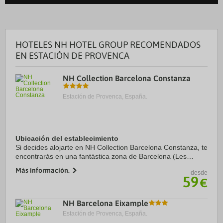
HOTELES NH HOTEL GROUP RECOMENDADOS
EN ESTACIÓN DE PROVENCA
NH Collection Barcelona Constanza
Estación de Provenca, España.
Ubicación del establecimiento
Si decides alojarte en NH Collection Barcelona Constanza, te
encontrarás en una fantástica zona de Barcelona (Les
Corts) y estarás a menos de cinco minutos en coche de
Más información.
desde
Camp Nou y Plaza de Espanya. Además, ...
59
€
NH Barcelona Eixample
Estación de Provenca, España.