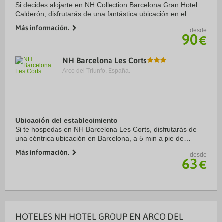
Si decides alojarte en NH Collection Barcelona Gran Hotel
Calderón, disfrutarás de una fantástica ubicación en el
centro de Barcelona, a solo cinco minutos a pie de Plaza de
Más información.
desde
Catalunya y Casa Batlló. ...
90
€
NH Barcelona Les Corts
Arco del Triunfo, España.
Ubicación del establecimiento
Si te hospedas en NH Barcelona Les Corts, disfrutarás de
una céntrica ubicación en Barcelona, a 5 min a pie de
Centro comercial L’Illa Diagonal y a 13 min de Plaza de
Más información.
desde
Francesc Macià. Además, este hotel ...
63
€
HOTELES NH HOTEL GROUP EN ARCO DEL