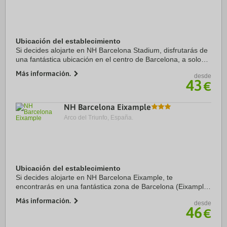
Ubicación del establecimiento
Si decides alojarte en NH Barcelona Stadium, disfrutarás de
una fantástica ubicación en el centro de Barcelona, a solo
cinco minutos en coche de Camp Nou y Plaza de Espanya.
Más información.
desde
Además, este hotel sostenible ...
43
€
NH Barcelona Eixample
Arco del Triunfo, España.
Ubicación del establecimiento
Si decides alojarte en NH Barcelona Eixample, te
encontrarás en una fantástica zona de Barcelona (Eixample)
y estarás a menos de cinco minutos en coche de La Rambla
Más información.
desde
y Plaza de Catalunya. Además, este hotel ...
46
€