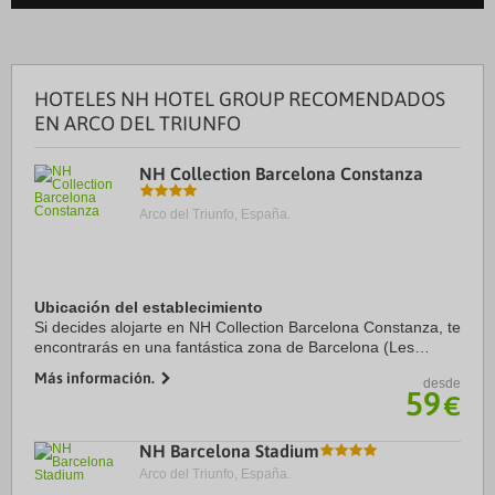
HOTELES NH HOTEL GROUP RECOMENDADOS
EN ARCO DEL TRIUNFO
NH Collection Barcelona Constanza
Arco del Triunfo, España.
Ubicación del establecimiento
Si decides alojarte en NH Collection Barcelona Constanza, te
encontrarás en una fantástica zona de Barcelona (Les
Corts) y estarás a menos de cinco minutos en coche de
Más información.
desde
Camp Nou y Plaza de Espanya. Además, ...
59
€
NH Barcelona Stadium
Arco del Triunfo, España.