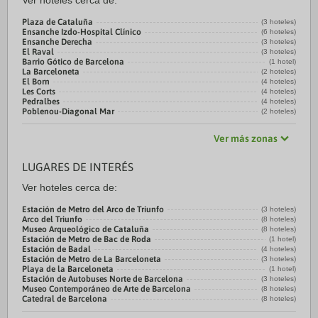
Ver hoteles cerca de:
Plaza de Cataluña
(3 hoteles)
Ensanche Izdo-Hospital Clínico
(6 hoteles)
Ensanche Derecha
(3 hoteles)
El Raval
(3 hoteles)
Barrio Gótico de Barcelona
(1 hotel)
La Barceloneta
(2 hoteles)
El Born
(4 hoteles)
Les Corts
(4 hoteles)
Pedralbes
(4 hoteles)
Poblenou-Diagonal Mar
(2 hoteles)
Ver más zonas
LUGARES DE INTERÉS
Ver hoteles cerca de:
Estación de Metro del Arco de Triunfo
(3 hoteles)
Arco del Triunfo
(8 hoteles)
Museo Arqueológico de Cataluña
(8 hoteles)
Estación de Metro de Bac de Roda
(1 hotel)
Estación de Badal
(4 hoteles)
Estación de Metro de La Barceloneta
(3 hoteles)
Playa de la Barceloneta
(1 hotel)
Estación de Autobuses Norte de Barcelona
(3 hoteles)
Museo Contemporáneo de Arte de Barcelona
(8 hoteles)
Catedral de Barcelona
(8 hoteles)