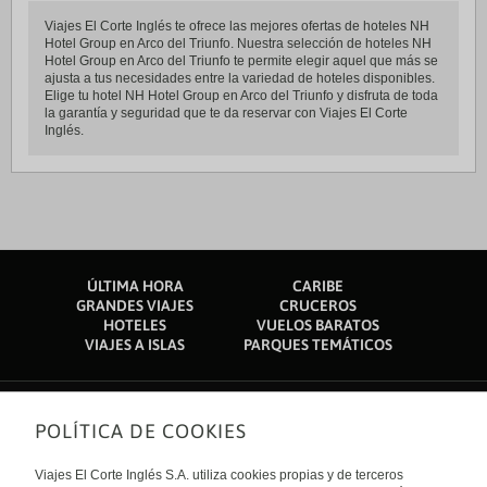
Viajes El Corte Inglés te ofrece las mejores ofertas de hoteles NH
Hotel Group en Arco del Triunfo. Nuestra selección de hoteles NH
Hotel Group en Arco del Triunfo te permite elegir aquel que más se
ajusta a tus necesidades entre la variedad de hoteles disponibles.
Elige tu hotel NH Hotel Group en Arco del Triunfo y disfruta de toda
la garantía y seguridad que te da reservar con Viajes El Corte
Inglés.
ÚLTIMA HORA
CARIBE
GRANDES VIAJES
CRUCEROS
HOTELES
VUELOS BARATOS
VIAJES A ISLAS
PARQUES TEMÁTICOS
POLÍTICA DE COOKIES
Sobre nosotros
Quiénes somos
Viajes El Corte Inglés S.A. utiliza cookies propias y de terceros