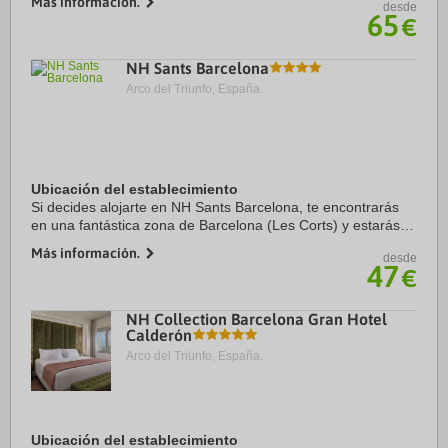
Más información.
desde
Sagrada Familia y Plaza de Catalunya. ...
65
€
NH Sants Barcelona
Arco del Triunfo, España.
Ubicación del establecimiento
Si decides alojarte en NH Sants Barcelona, te encontrarás
en una fantástica zona de Barcelona (Les Corts) y estarás a
menos de cinco minutos en coche de Plaza de Espanya y
Más información.
desde
Paseo de Gracia. Además, este ...
47
€
NH Collection Barcelona Gran Hotel
Calderón
Arco del Triunfo, España.
Ubicación del establecimiento