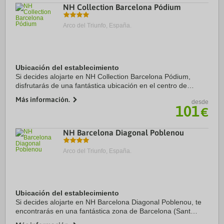
NH Collection Barcelona Pódium
Arco del Triunfo, España.
Ubicación del establecimiento
Si decides alojarte en NH Collection Barcelona Pódium,
disfrutarás de una fantástica ubicación en el centro de
Barcelona, a solo 4 min a pie de Arco de Triunfo y a 11 min
Más información.
desde
de Plaza de Catalunya. Además, ...
101
€
NH Barcelona Diagonal Poblenou
Arco del Triunfo, España.
Ubicación del establecimiento
Si decides alojarte en NH Barcelona Diagonal Poblenou, te
encontrarás en una fantástica zona de Barcelona (Sant
Martí) y estarás a menos de cinco minutos en coche de