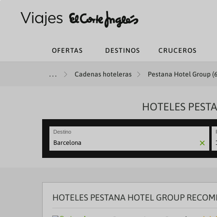
OFERTAS
DESTINOS
CRUCEROS
Cadenas hoteleras
Pestana Hotel Group (6
HOTELES PEST
Destino
N
fo
to
in
wi
th
HOTELES PESTANA HOTEL GROUP RECO
ca
a
se