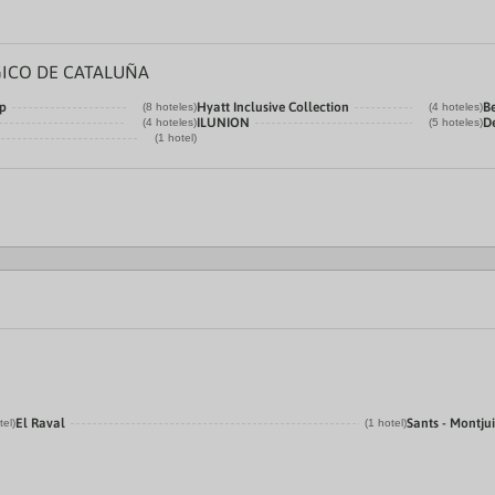
ICO DE CATALUÑA
p
Hyatt Inclusive Collection
Be
(8 hoteles)
(4 hoteles)
ILUNION
D
(4 hoteles)
(5 hoteles)
(1 hotel)
El Raval
Sants - Montju
tel)
(1 hotel)