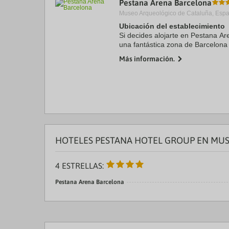
Pestana Arena Barcelona
a
Museo Arqueológico de Cataluña, Esp
da
P
Ubicación del establecimiento
th
Si decides alojarte en Pestana Ar
qu
una fantástica zona de Barcelona 
m
solo 4 min a pie de Plaza de Esp
k
Más información.
La Rambla. ...
to
ge
th
k
sh
fo
c
da
HOTELES PESTANA HOTEL GROUP EN MU
4 ESTRELLAS:
Pestana Arena Barcelona