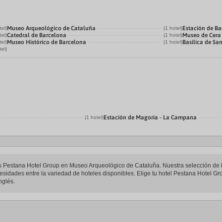
Museo Arqueológico de Cataluña
Estación de B
tel)
(1 hotel)
Catedral de Barcelona
Museo de Cera
tel)
(1 hotel)
Museo Histórico de Barcelona
Basilica de Sa
tel)
(1 hotel)
tel)
Estación de Magoria - La Campana
(1 hotel)
teles Pestana Hotel Group en Museo Arqueológico de Cataluña. Nuestra selección d
esidades entre la variedad de hoteles disponibles. Elige tu hotel Pestana Hotel G
nglés.