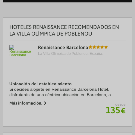
HOTELES RENAISSANCE RECOMENDADOS EN
LA VILLA OLÍMPICA DE POBLENOU
Renaissance Barcelona
La Villa Olímpica de Poblenou, España.
Ubicación del establecimiento
Si decides alojarte en Renaissance Barcelona Hotel,
disfrutarás de una céntrica ubicación en Barcelona, a
apenas cinco minutos a pie de Casa Amatller y Casa Batlló.
Más información.
desde
Además, este hotel de lujo se encuentra ...
135
€