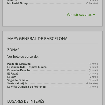
Sunotel
NH Hotel Group
(3 hoteles)
Ver más cadenas
MAPA GENERAL DE BARCELONA
ZONAS
Ver hoteles cerca de:
Plaza de Cataluña
(1 hotel)
Ensanche Izdo-Hospital Clínico
(1 hotel)
Ensanche Derecha
(1 hotel)
El Raval
(1 hotel)
El Born
(1 hotel)
Sagrada Familia
(1 hotel)
Sants - Montjuic
(2 hoteles)
La Villa Olímpica de Poblenou
(1 hotel)
LUGARES DE INTERÉS