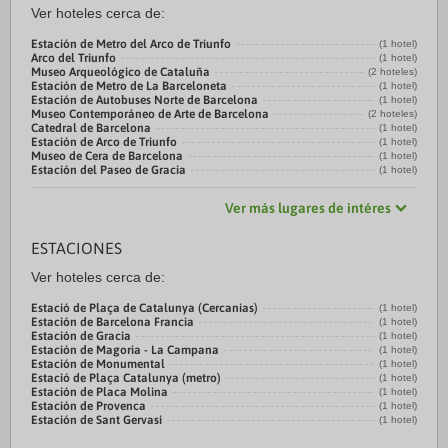
Ver hoteles cerca de:
Estación de Metro del Arco de Triunfo
(1 hotel)
Arco del Triunfo
(1 hotel)
Museo Arqueológico de Cataluña
(2 hoteles)
Estación de Metro de La Barceloneta
(1 hotel)
Estación de Autobuses Norte de Barcelona
(1 hotel)
Museo Contemporáneo de Arte de Barcelona
(2 hoteles)
Catedral de Barcelona
(1 hotel)
Estación de Arco de Triunfo
(1 hotel)
Museo de Cera de Barcelona
(1 hotel)
Estación del Paseo de Gracia
(1 hotel)
Ver más lugares de intéres
ESTACIONES
Ver hoteles cerca de:
Estació de Plaça de Catalunya (Cercanias)
(1 hotel)
Estación de Barcelona Francia
(1 hotel)
Estación de Gracia
(1 hotel)
Estación de Magoria - La Campana
(1 hotel)
Estación de Monumental
(1 hotel)
Estació de Plaça Catalunya (metro)
(1 hotel)
Estación de Placa Molina
(1 hotel)
Estación de Provenca
(1 hotel)
Estación de Sant Gervasi
(1 hotel)