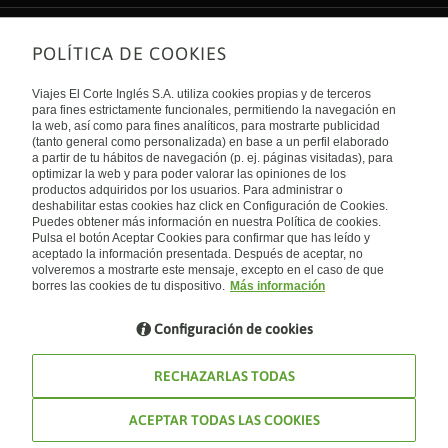
POLÍTICA DE COOKIES
Sobre nosotros
Quiénes somos
Viajes El Corte Inglés S.A. utiliza cookies propias y de terceros
Financiación
Enlaces de interés
para fines estrictamente funcionales, permitiendo la navegación en
Sostenibilidad
la web, así como para fines analíticos, para mostrarte publicidad
Turismo accesible
(tanto general como personalizada) en base a un perfil elaborado
Guías de viaje
Tarjeta El Corte Inglés
a partir de tu hábitos de navegación (p. ej. páginas visitadas), para
Catálogos
Trabaja con nosotros
Internacional
optimizar la web y para poder valorar las opiniones de los
Auto check-in
El Corte Inglés
productos adquiridos por los usuarios. Para administrar o
Condiciones Generales
Canal Ético
deshabilitar estas cookies haz click en Configuración de Cookies.
Política de privacidad
España
Política de cookies
Puedes obtener más información en nuestra Política de cookies.
Accesibilidad
Pulsa el botón Aceptar Cookies para confirmar que has leído y
Empresas/ Grupos
aceptado la información presentada. Después de aceptar, no
Visita nuestro blog
volveremos a mostrarte este mensaje, excepto en el caso de que
borres las cookies de tu dispositivo.
Más información
Blog de Viajes el Corte inglés
Configuración de cookies
RECHAZARLAS TODAS
ACEPTAR TODAS LAS COOKIES