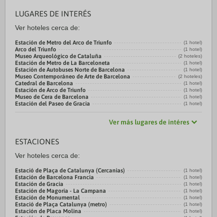
LUGARES DE INTERÉS
Ver hoteles cerca de:
Estación de Metro del Arco de Triunfo
(1 hotel)
Arco del Triunfo
(1 hotel)
Museo Arqueológico de Cataluña
(2 hoteles)
Estación de Metro de La Barceloneta
(1 hotel)
Estación de Autobuses Norte de Barcelona
(1 hotel)
Museo Contemporáneo de Arte de Barcelona
(2 hoteles)
Catedral de Barcelona
(1 hotel)
Estación de Arco de Triunfo
(1 hotel)
Museo de Cera de Barcelona
(1 hotel)
Estación del Paseo de Gracia
(1 hotel)
Ver más lugares de intéres
ESTACIONES
Ver hoteles cerca de:
Estació de Plaça de Catalunya (Cercanias)
(1 hotel)
Estación de Barcelona Francia
(1 hotel)
Estación de Gracia
(1 hotel)
Estación de Magoria - La Campana
(1 hotel)
Estación de Monumental
(1 hotel)
Estació de Plaça Catalunya (metro)
(1 hotel)
Estación de Placa Molina
(1 hotel)