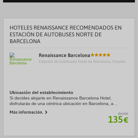
HOTELES RENAISSANCE RECOMENDADOS EN
ESTACIÓN DE AUTOBUSES NORTE DE
BARCELONA
Renaissance Barcelona
Estación de Autobuses Norte de Barcelona, España.
Ubicación del establecimiento
Si decides alojarte en Renaissance Barcelona Hotel,
disfrutarás de una céntrica ubicación en Barcelona, a
apenas cinco minutos a pie de Casa Amatller y Casa Batlló.
Más información.
desde
Además, este hotel de lujo se encuentra ...
135
€