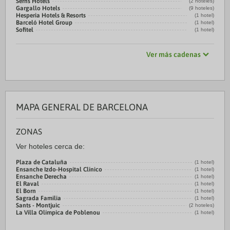
Serhs Hotels
(2 hoteles)
Gargallo Hotels
(9 hoteles)
Hesperia Hotels & Resorts
(1 hotel)
Barceló Hotel Group
(1 hotel)
Sofitel
(1 hotel)
Ver más cadenas
MAPA GENERAL DE BARCELONA
ZONAS
Ver hoteles cerca de:
Plaza de Cataluña
(1 hotel)
Ensanche Izdo-Hospital Clínico
(1 hotel)
Ensanche Derecha
(1 hotel)
El Raval
(1 hotel)
El Born
(1 hotel)
Sagrada Familia
(1 hotel)
Sants - Montjuic
(2 hoteles)
La Villa Olímpica de Poblenou
(1 hotel)