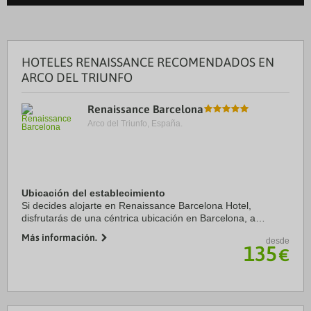
HOTELES RENAISSANCE RECOMENDADOS EN
ARCO DEL TRIUNFO
Renaissance Barcelona
Arco del Triunfo, España.
Ubicación del establecimiento
Si decides alojarte en Renaissance Barcelona Hotel,
disfrutarás de una céntrica ubicación en Barcelona, a
apenas cinco minutos a pie de Casa Amatller y Casa Batlló.
Más información.
desde
Además, este hotel de lujo se encuentra ...
135
€