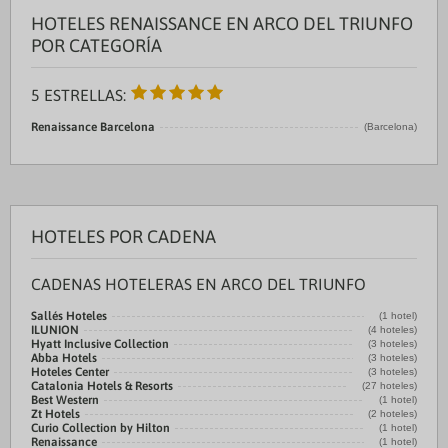
HOTELES RENAISSANCE EN ARCO DEL TRIUNFO
POR CATEGORÍA
5 ESTRELLAS:
Renaissance Barcelona
(Barcelona)
HOTELES POR CADENA
CADENAS HOTELERAS EN ARCO DEL TRIUNFO
Sallés Hoteles
(1 hotel)
ILUNION
(4 hoteles)
Hyatt Inclusive Collection
(3 hoteles)
Abba Hotels
(3 hoteles)
Hoteles Center
(3 hoteles)
Catalonia Hotels & Resorts
(27 hoteles)
Best Western
(1 hotel)
Zt Hotels
(2 hoteles)
Curio Collection by Hilton
(1 hotel)
Renaissance
(1 hotel)