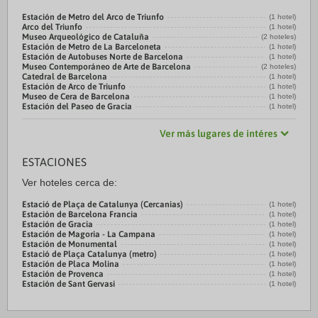
Estación de Metro del Arco de Triunfo
(1 hotel)
Arco del Triunfo
(1 hotel)
Museo Arqueológico de Cataluña
(2 hoteles)
Estación de Metro de La Barceloneta
(1 hotel)
Estación de Autobuses Norte de Barcelona
(1 hotel)
Museo Contemporáneo de Arte de Barcelona
(2 hoteles)
Catedral de Barcelona
(1 hotel)
Estación de Arco de Triunfo
(1 hotel)
Museo de Cera de Barcelona
(1 hotel)
Estación del Paseo de Gracia
(1 hotel)
Ver más lugares de intéres
ESTACIONES
Ver hoteles cerca de:
Estació de Plaça de Catalunya (Cercanias)
(1 hotel)
Estación de Barcelona Francia
(1 hotel)
Estación de Gracia
(1 hotel)
Estación de Magoria - La Campana
(1 hotel)
Estación de Monumental
(1 hotel)
Estació de Plaça Catalunya (metro)
(1 hotel)
Estación de Placa Molina
(1 hotel)
Estación de Provenca
(1 hotel)
Estación de Sant Gervasi
(1 hotel)