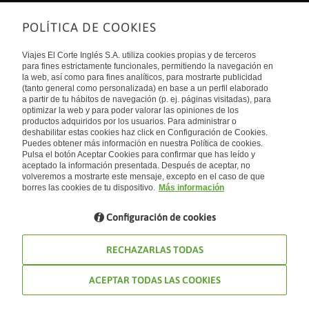
POLÍTICA DE COOKIES
Sobre nosotros
Quiénes somos
Viajes El Corte Inglés S.A. utiliza cookies propias y de terceros
Financiación
Enlaces de interés
para fines estrictamente funcionales, permitiendo la navegación en
Sostenibilidad
la web, así como para fines analíticos, para mostrarte publicidad
Turismo accesible
(tanto general como personalizada) en base a un perfil elaborado
Guías de viaje
Tarjeta El Corte Inglés
a partir de tu hábitos de navegación (p. ej. páginas visitadas), para
Catálogos
Trabaja con nosotros
Internacional
optimizar la web y para poder valorar las opiniones de los
Auto check-in
El Corte Inglés
productos adquiridos por los usuarios. Para administrar o
Condiciones Generales
Canal Ético
deshabilitar estas cookies haz click en Configuración de Cookies.
Política de privacidad
España
Política de cookies
Puedes obtener más información en nuestra Política de cookies.
Accesibilidad
Pulsa el botón Aceptar Cookies para confirmar que has leído y
Empresas/ Grupos
aceptado la información presentada. Después de aceptar, no
Visita nuestro blog
volveremos a mostrarte este mensaje, excepto en el caso de que
borres las cookies de tu dispositivo.
Más información
Blog de Viajes el Corte inglés
Configuración de cookies
RECHAZARLAS TODAS
ACEPTAR TODAS LAS COOKIES
© Viajes El Corte Inglés 2026. Todos los derechos reservados