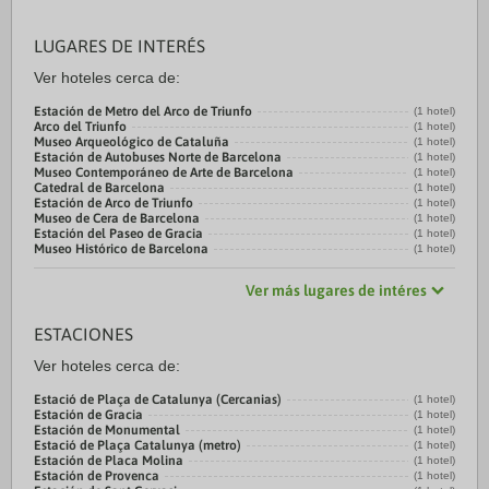
LUGARES DE INTERÉS
Ver hoteles cerca de:
Estación de Metro del Arco de Triunfo
(1 hotel)
Arco del Triunfo
(1 hotel)
Museo Arqueológico de Cataluña
(1 hotel)
Estación de Autobuses Norte de Barcelona
(1 hotel)
Museo Contemporáneo de Arte de Barcelona
(1 hotel)
Catedral de Barcelona
(1 hotel)
Estación de Arco de Triunfo
(1 hotel)
Museo de Cera de Barcelona
(1 hotel)
Estación del Paseo de Gracia
(1 hotel)
Museo Histórico de Barcelona
(1 hotel)
Ver más lugares de intéres
ESTACIONES
Ver hoteles cerca de:
Estació de Plaça de Catalunya (Cercanias)
(1 hotel)
Estación de Gracia
(1 hotel)
Estación de Monumental
(1 hotel)
Estació de Plaça Catalunya (metro)
(1 hotel)
Estación de Placa Molina
(1 hotel)
Estación de Provenca
(1 hotel)