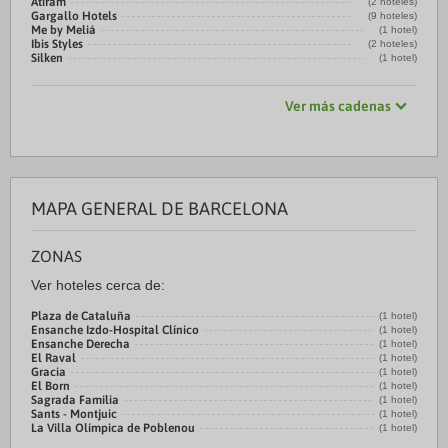
Atiram
(2 hoteles)
Gargallo Hotels
(9 hoteles)
Me by Meliá
(1 hotel)
Ibis Styles
(2 hoteles)
Silken
(1 hotel)
Ver más cadenas
MAPA GENERAL DE BARCELONA
ZONAS
Ver hoteles cerca de:
Plaza de Cataluña
(1 hotel)
Ensanche Izdo-Hospital Clínico
(1 hotel)
Ensanche Derecha
(1 hotel)
El Raval
(1 hotel)
Gracia
(1 hotel)
El Born
(1 hotel)
Sagrada Familia
(1 hotel)
Sants - Montjuic
(1 hotel)
La Villa Olímpica de Poblenou
(1 hotel)