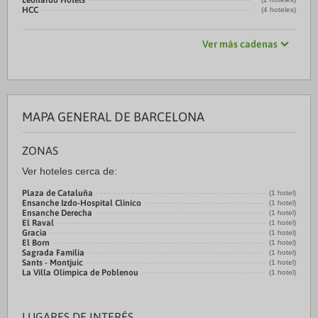
Leonardo Hotels
HCC
(4 hoteles)
Ver más cadenas
MAPA GENERAL DE BARCELONA
ZONAS
Ver hoteles cerca de:
Plaza de Cataluña
(1 hotel)
Ensanche Izdo-Hospital Clínico
(1 hotel)
Ensanche Derecha
(1 hotel)
El Raval
(1 hotel)
Gracia
(1 hotel)
El Born
(1 hotel)
Sagrada Familia
(1 hotel)
Sants - Montjuic
(1 hotel)
La Villa Olímpica de Poblenou
(1 hotel)
LUGARES DE INTERÉS