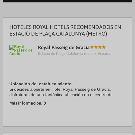
HOTELES ROYAL HOTELS RECOMENDADOS EN
ESTACIÓ DE PLAÇA CATALUNYA (METRO)
Royal Passeig de Gracia
Estació de Plaça Catalunya (metro), España.
Ubicación del establecimiento
Si decides alojarte en Hotel Royal Passeig de Gracia,
disfrutarás de una fantástica ubicación en el centro de
Barcelona, a unos pasos de Casa Milà y a solo 13 min a pie
Más información.
de Plaza de Catalunya. Además, este ...